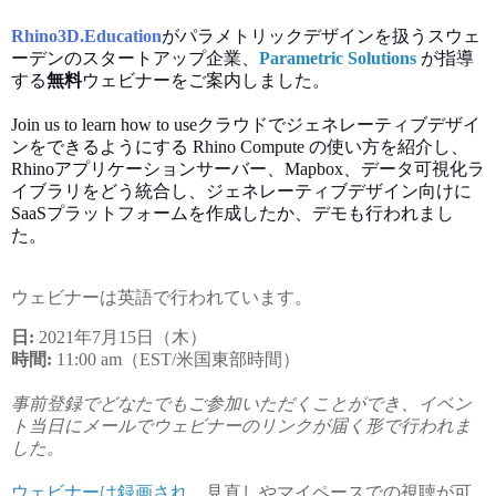
Rhino3D.Education
がパラメトリックデザインを扱うスウェ
ーデンのスタートアップ企業、
Parametric Solutions
が指導
する
無料
ウェビナーをご案内しました。
Join us to learn how to useクラウドでジェネレーティブデザイ
ンをできるようにする Rhino Compute の使い方を紹介し、
Rhinoアプリケーションサーバー、Mapbox、データ可視化ラ
イブラリをどう統合し、ジェネレーティブデザイン向けに
SaaSプラットフォームを作成したか、デモも行われまし
た。
ウェビナーは英語で行われています。
日:
2021年7月15日（木）
時間:
11:00 am（EST/米国東部時間）
事前登録でどなたでもご参加いただくことができ、イベン
ト当日にメールでウェビナーのリンクが届く形で行われま
した。
ウェビナーは録画され
、見直しやマイペースでの視聴が可