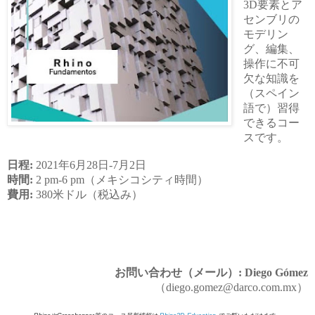
3D要素とア
センブリの
モデリン
グ、編集、
操作に不可
欠な知識を
（スペイン
語で）習得
できるコー
スです。
日程:
2021年6月28日-7月2日
時間:
2 pm-6 pm（メキシコシティ時間）
費用:
380米ドル（税込み）
お問い合わせ（メール）:
Diego Gómez
（
diego.gomez@darco.com.mx）