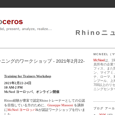
Rhinoニュ
MCNEEL
McNeel
は、1
ングのワークショップ - 2021年2月22-
員所有の企業
フィス、また
ン、マイアミ
Training for Trainers Workshop
ナ、ローマ、
ンプール、上
2021年2月22-24日
700以上のリ
10 AM-2 PM
ニングセンタ
McNeel ヨーロッパ、オンライン開催
Rhino経験が豊富で認定Rhinoトレーナーとしての公認
を目指している方のために、
Giuseppe Massoni
を講師
ブログ アー
に
McNeel ヨーロッパ
&が認証ワークショップを行いま
した。