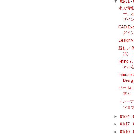
▼
01/31 -
求人情報: 
ー、
ザイ
CAD Ex
グイ
Design
新しい R
語） -
Rhino 
アル
Interst
Desig
ツール
学ぶ
トレー
ショップ
►
01/24 -
►
01/17 -
►
01/10 -