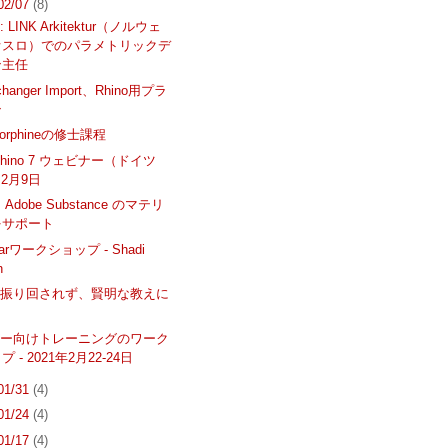
 02/07
(8)
LINK Arkitektur（ノルウェ
オスロ）でのパラメトリックデ
ン主任
changer Import、Rhino用プラ
ン
Morphineの修士課程
hino 7 ウェビナー（ドイツ
 2月9日
7、Adobe Substance のマテリ
をサポート
ellarワークショップ - Shadi
n
に振り回されず、賢明な教えに
ナー向けトレーニングのワーク
 - 2021年2月22-24日
 01/31
(4)
 01/24
(4)
 01/17
(4)