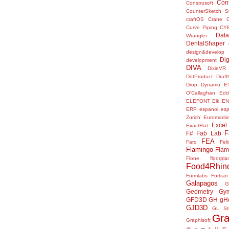
Con
Construsoft
CounterSketch S
craftOS
Crane
Curve Piping
CY
Data
Wrangler
DentalShaper
design&develop
Dig
development
DIVA
DixieVR
DotProduct
Draft
Drop
Dynamo
E
O'Callaghan
Edd
ELEFONT
Elk
E
ERP
espanol
es
Zurich
Euromariti
Excel
ExactFlat
F
F#
Fab Lab
FEA
Faro
Fel
Flamingo
Flam
Flone
floorpla
Food4Rhin
Formlabs
Fortran
Galapagos
G
Geometry Gy
GFD3D
GH
gH
GJD3D
GL St
Gr
Graphisoft
チュートリア