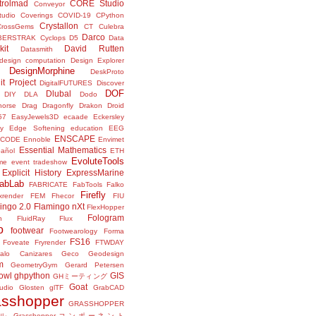
trolmad
CORE Studio
Conveyor
tudio
Coverings
COVID-19
CPython
Crystallon
CrossGems
CT
Culebra
Darco
BERSTRAK
Cyclops
D5
Data
kit
David Rutten
Datasmith
design computation
Design Explorer
DesignMorphine
DeskProto
it Project
DigitalFUTURES
Discover
DOF
Dlubal
DIY
DLA
Dodo
horse
Drag
Dragonfly
Drakon
Droid
57
EasyJewels3D
ecaade
Eckersley
y
Edge Softening
education
EEG
ENSCAPE
NCODE
Ennoble
Envimet
Essential Mathematics
pañol
ETH
EvoluteTools
me
event tradeshow
Explicit History
ExpressMarine
abLab
FABRICATE
FabTools
Falko
Firefly
ixrender
FEM
Fhecor
FIU
ingo 2.0
Flamingo nXt
FlexHopper
Fologram
n
FluidRay
Flux
o
footwear
Footwearology
Forma
FS16
Foveate
Fryrender
FTWDAY
alo Canizares
Geco
Geodesign
m
GeometryGym
Gerard Petersen
owl
ghpython
GIS
GHミーティング
Goat
udio
Glosten
glTF
GrabCAD
asshopper
GRASSHOPPER
ル
Grasshopperコンポーネント