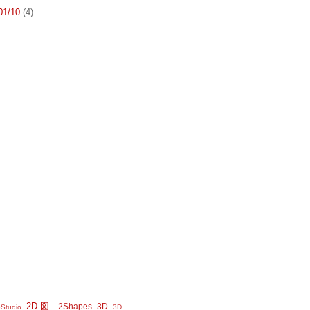
 01/10
(4)
2D図
2Shapes
3D
Studio
3D