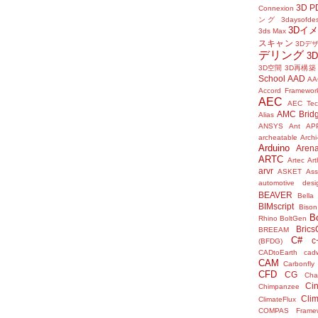
3D P
Connexion
ング
3daysofde
3Dイ
3ds Max
スキャン
3Dデ
デリング
3
3D空間
3D再構築
School
AAD
AA
Accord Framewor
AEC
AEC Tec
AMC Brid
Alias
ANSYS
Ant
AP
archeatable
Archi
Arduino
Aren
ARTC
Artec
Ar
arvr
ASKET
Ass
automotive desi
BEAVER
Bella
BIMscript
Bison
B
Rhino
BoltGen
Bric
BREEAM
C#
c
(BFDG)
CADtoEarth
cad
CAM
Carbonfly
CFD
CG
Cha
Ci
Chimpanzee
Clim
ClimateFlux
COMPAS Framew