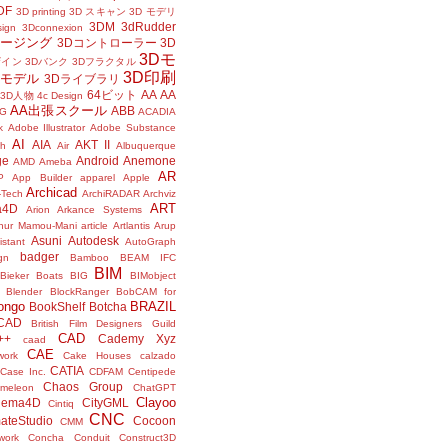
DF
3D printing
3D スキャン
3D モデリ
3DM
3dRudder
sign
3Dconnexion
メージング
3Dコントローラー
3D
3Dモ
ザイン
3Dバンク
3Dフラクタル
3D印刷
Dモデル
3Dライブラリ
64ビット
AA
AA
3D人物
4c Design
AA出張スクール
ABB
G
ACADIA
k
Adobe Illustrator
Adobe Substance
AI
AIA
AKT II
h
Air
Albuquerque
ge
Android
Anemone
AMD
Ameba
AR
P
App Builder
apparel
Apple
Archicad
-Tech
ArchiRADAR
Archviz
ART
a4D
Arion
Arkance Systems
thur Mamou-Mani
article
Artlantis
Arup
Asuni
Autodesk
istant
AutoGraph
badger
gn
Bamboo
BEAM IFC
BIM
Bieker Boats
BIG
BIMobject
Blender
BlockRanger
BobCAM for
ongo
BRAZIL
BookShelf
Botcha
sCAD
British Film Designers Guild
CAD
++
Cademy Xyz
caad
CAE
work
Cake Houses
calzado
CATIA
Case Inc.
CDFAM
Centipede
Chaos Group
meleon
ChatGPT
Clayoo
nema4D
CityGML
Cintiq
CNC
ateStudio
Cocoon
CMM
ork
Concha
Conduit
Construct3D