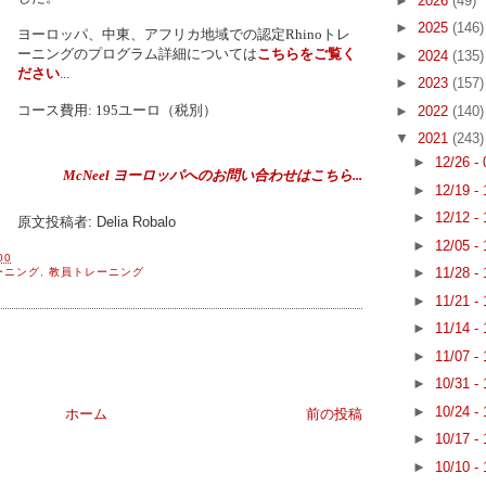
►
2026
(49)
►
2025
(146)
ヨーロッパ、中東、アフリカ地域での認定Rhinoトレ
ーニングのプログラム詳細については
こちらをご覧く
►
2024
(135)
ださい
...
►
2023
(157)
コース費用:
195ユーロ（税別）
►
2022
(140)
▼
2021
(243)
►
12/26 -
McNeel ヨーロッパへのお問い合わせはこちら...
►
12/19 -
►
12/12 -
原文投稿者: Delia Robalo
►
12/05 -
00
►
11/28 -
ーニング
,
教員トレーニング
►
11/21 -
►
11/14 -
►
11/07 -
►
10/31 -
►
10/24 -
ホーム
前の投稿
►
10/17 -
►
10/10 -