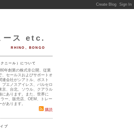
ース etc.
RHINO、BONGO
（マクニール）について
980年創業の株式非公開、従業
で、セールスおよびサポートオ
関連会社がシアトル、ボスト
、ブエノスアイレス、バルセロ
東京、台北、ソウル、クアラル
海にあります。また、世界に
セラー、販売店、OEM、トレー
ーがあります。
購読
カイブ