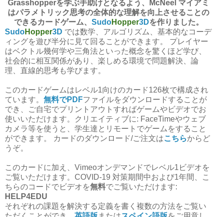
Grasshopperを学ぶ手助けとなるよう、McNeel マイアミ
はパラメトリック思考の全体的な理解を向上させることの
できるカードゲーム、
Sudo
Hopper
3D
を作りました。
Sudo
Hopper
3D
では数学、アルゴリズム、基本的なコーデ
ィングを遊び半分に見て回ることができます。 プレイヤー
はベクトル幾何学や三角法といった概念を驚くほど学び、
社会的に相互関係があり、楽しめる環境で問題解決、論
理、直線的思考も学びます。
このカードゲームはレベル1向けのカード126枚で構成され
ています。
無料でPDF
ファイルをダウンロードすることが
でき、ご自宅でプリントアウトすればゲームやビデオでお
使いいただけます。クリエイティブに: FaceTimeやウェブ
カメラ等を使うと、学生達とリモートでゲームをすること
ができます。 カードのダウンロード/ご注文は
こちら
からど
うぞ。
このカードに加え、Vimeoオンデマンドでレベル1ビデオを
ご覧いただけます。COVID-19 対策期間中および1年間、こ
ちらのコードでビデオを
無料
でご覧いただけます:
HELP4EDU
それぞれの課題を解決する定義を書く複数の方法をご覧い
ただくことができ、
英語版
または
スペイン語版
をご用意し