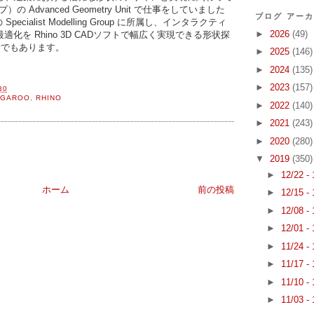
の Advanced Geometry Unit で仕事をしていました
ブログ アー
の Specialist Modelling Group に所属し、インタラクティ
►
2026
(49)
化を Rhino 3D CADソフトで幅広く実現できる形状探
者でもあります。
►
2025
(146)
►
2024
(135)
►
2023
(157)
30
NGAROO
,
RHINO
►
2022
(140)
►
2021
(243)
►
2020
(280)
▼
2019
(350)
►
12/22 -
ホーム
前の投稿
►
12/15 -
►
12/08 -
►
12/01 -
►
11/24 -
►
11/17 -
►
11/10 -
►
11/03 -