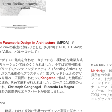
n Parametric Design in Architecture
（MPDA）
で
udio2の審査に加わりました（6月20日14:00、ETSAVの
gat del Valles、バルセロナにて）
デザイン
に焦点を合わせ、今までにない実験的な建築方式
ブリケーションで締めくくられました。今年は実現可能性
MCNEEL
ドでベンディングアクティブ（Bending-Active）な
McNeel
は、1
P（ガラス繊維強化プラスチック）製グリッドシェルのデザ
員所有の企業
取り組み、広範囲にわたって
Kangaroo
で作成した物理的/
フィス、また
に進め、K2eで解析が行われました。コースには複数のセ
ン、マイアミ
ナ、ローマ、
まれ、
Christoph Gengnagel
、
Riccardo La Magna
、
ンプール、上
分野の国際的なエキスパートが参加しました。
700以上のリ
ニングセンタ
tion
両面から、建築における複雑な形状のデザインと実現に関わって