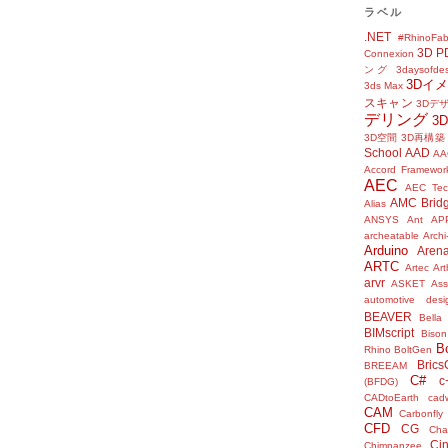
ラベル
.NET
#RhinoFab
3D P
Connexion
ング
3daysofde
3Dイ
3ds Max
スキャン
3Dデ
デリング
3
3D空間
3D再構築
School
AAD
AA
Accord Framewor
AEC
AEC Tec
AMC Brid
Alias
ANSYS
Ant
AP
archeatable
Archi
Arduino
Aren
ARTC
Artec
Ar
arvr
ASKET
Ass
automotive desi
BEAVER
Bella
BIMscript
Bison
B
Rhino
BoltGen
Bric
BREEAM
C#
c
(BFDG)
CADtoEarth
cad
CAM
Carbonfly
CFD
CG
Cha
Ci
Chimpanzee