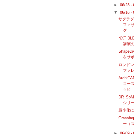
►
06/23 -
▼
06/16 -
サグラダ
ファサ
グ
NXT B
講演
ShapeD
をサ
ロンドンで
ファレ
ArchiC
コース
ッヒ
DR_S
シリ
最小化
Grassh
ー（ス
►
06/09 -