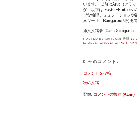
います。 以前はArup（アラップ）
が、現在は Foster+Partners 
ブな物理シミュレーションや最適
索ツール、
Kangaroo
の開発
原文投稿者: Carla Sologuren
POSTED BY
MUTSUMI
時間
18:
LABELS:
GRASSHOPPER
,
KA
0 件のコメント:
コメントを投稿
次の投稿
登録:
コメントの投稿 (Atom)