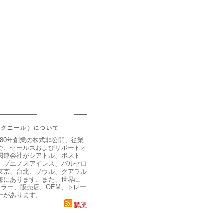
（マクニール）について
980年創業の株式非公開、従業
で、セールスおよびサポートオ
関連会社がシアトル、ボスト
、ブエノスアイレス、バルセロ
東京、台北、ソウル、クアラル
海にあります。また、世界に
セラー、販売店、OEM、トレー
ーがあります。
購読