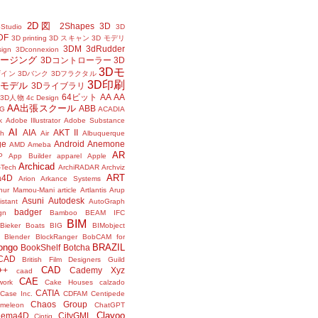
2D図
2Shapes
3D
Studio
3D
DF
3D printing
3D スキャン
3D モデリ
3DM
3dRudder
sign
3Dconnexion
メージング
3Dコントローラー
3D
3Dモ
ザイン
3Dバンク
3Dフラクタル
3D印刷
Dモデル
3Dライブラリ
64ビット
AA
AA
3D人物
4c Design
AA出張スクール
ABB
G
ACADIA
k
Adobe Illustrator
Adobe Substance
AI
AIA
AKT II
h
Air
Albuquerque
ge
Android
Anemone
AMD
Ameba
AR
P
App Builder
apparel
Apple
Archicad
-Tech
ArchiRADAR
Archviz
ART
a4D
Arion
Arkance Systems
thur Mamou-Mani
article
Artlantis
Arup
Asuni
Autodesk
istant
AutoGraph
badger
gn
Bamboo
BEAM IFC
BIM
Bieker Boats
BIG
BIMobject
Blender
BlockRanger
BobCAM for
ongo
BRAZIL
BookShelf
Botcha
sCAD
British Film Designers Guild
CAD
++
Cademy Xyz
caad
CAE
work
Cake Houses
calzado
CATIA
Case Inc.
CDFAM
Centipede
Chaos Group
meleon
ChatGPT
Clayoo
nema4D
CityGML
Cintiq