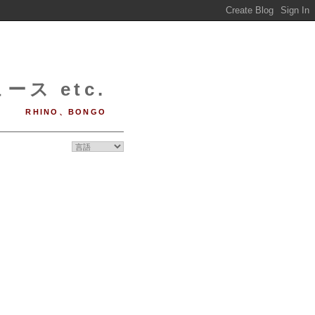
ース etc.
RHINO、BONGO