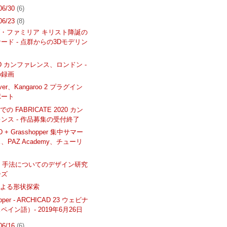
 06/30
(6)
 06/23
(8)
・ファミリア キリスト降誕の
ード - 点群からの3Dモデリン
LD カンファレンス、ロンドン -
の録画
iver、Kangaroo 2 プラグイン
ポート
の FABRICATE 2020 カン
ンス - 作品募集の受付終了
AD + Grasshopper 集中サマー
、PAZ Academy、チューリ
oM 手法についてのデザイン研究
ーズ
による形状探索
opper - ARCHICAD 23 ウェビナ
ペイン語）- 2019年6月26日
 06/16
(6)