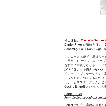
修士課程、
Master's Degree i
Daniel Piker
が講義を行い、St
Assembly Hall / Sant Cu
このコースは
建設を意識した
に基づく1:1のモデルのファ
を非常に重視しながら、ハイブリッ
球状で弾力性を備えたGFR
インとファブリケーションに
デジタル両方のモデルを頼り
ミナーとマスタークラスが含
Cecilie Brandt
といったこの
Daniel Piker
Form-finding through minimisa
Daniel は研究と実務の