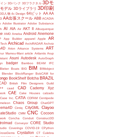
3Dモ
ザイン
3Dバンク
3Dフラクタル
3D印刷
Dモデル
3Dライブラリ
64ビット
AA
AA
3D人物
4c Design
AA出張スクール
ABB
G
ACADIA
k
Adobe Illustrator
Adobe Substance
AI
AIA
AKT II
h
Air
Albuquerque
ge
Android
Anemone
AMD
Ameba
AR
P
App Builder
apparel
Apple
Archicad
-Tech
ArchiRADAR
Archviz
ART
a4D
Arion
Arkance Systems
thur Mamou-Mani
article
Artlantis
Arup
Asuni
Autodesk
istant
AutoGraph
badger
gn
Bamboo
BEAM IFC
BIM
Bieker Boats
BIG
BIMobject
Blender
BlockRanger
BobCAM for
ongo
BRAZIL
BookShelf
Botcha
sCAD
British Film Designers Guild
CAD
++
Cademy Xyz
caad
CAE
work
Cake Houses
calzado
CATIA
Case Inc.
CDFAM
Centipede
Chaos Group
meleon
ChatGPT
Clayoo
nema4D
CityGML
Cintiq
CNC
ateStudio
Cocoon
CMM
ork
Concha
Conduit
Construct3D
trolmad
CORE Studio
Conveyor
tudio
Coverings
COVID-19
CPython
Crystallon
CrossGems
CT
Culebra