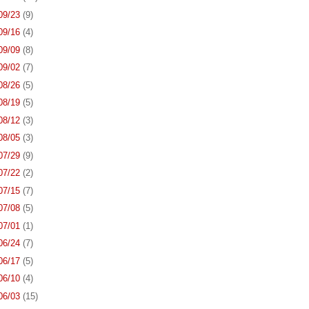
 09/23
(9)
 09/16
(4)
 09/09
(8)
 09/02
(7)
 08/26
(5)
 08/19
(5)
 08/12
(3)
 08/05
(3)
 07/29
(9)
 07/22
(2)
 07/15
(7)
 07/08
(5)
 07/01
(1)
 06/24
(7)
 06/17
(5)
 06/10
(4)
 06/03
(15)