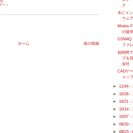
30
ク
ザイン
水にイ
ウェ
Modos F
の提
GSM4Q
ホーム
前の投稿
ファ
短時間でR
プを目
会社
CADゲー
ョッ
►
11/04 -
►
10/28 -
►
10/21 -
►
10/14 -
►
10/07 -
►
09/30 -
►
09/23 -