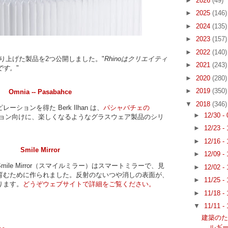
►
2026
(49)
►
2025
(146)
►
2024
(135)
►
2023
(157)
►
2022
(140)
作り上げた製品を2つ公開しました。"
Rhinoはクリエイティ
►
2021
(243)
です。
"
►
2020
(280)
►
2019
(350)
Omnia -- Pasabahce
▼
2018
(346)
ションを得た Berk Ilhan は、
パシャバチェの
►
12/30 -
17 コレクション向けに、楽しくなるようなグラスウェア製品のシリ
►
12/23 -
►
12/16 -
Smile Mirror
►
12/09 -
ile Mirror（スマイルミラー）はスマートミラーで、見
►
12/02 -
育むために作られました。反射のないつや消しの表面が、
►
11/25 -
ります。
どうぞウェブサイトで詳細をご覧ください。
►
11/18 -
▼
11/11 -
建築の
ルギー