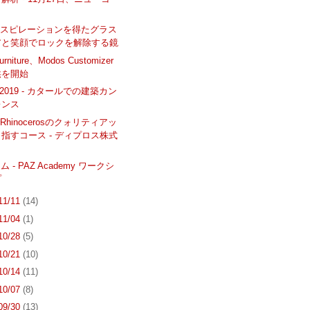
ンスピレーションを得たグラス
アと笑顔でロックを解除する鏡
urniture、Modos Customizer
供を開始
 2019 - カタールでの建築カン
レンス
hinocerosのクォリティアッ
指すコース - ディプロス株式
ム - PAZ Academy ワークシ
プ
 11/11
(14)
 11/04
(1)
 10/28
(5)
 10/21
(10)
 10/14
(11)
 10/07
(8)
 09/30
(13)