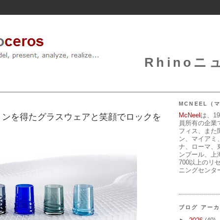
Rhinoニュ
MCNEEL
McNeel
は、1
ョンを得たグラスウェアと笑顔でロックを
員所有の企業
フィス、また
ン、マイアミ
ナ、ローマ、
ンプール、上
700以上のリ
ニングセンタ
ブログ アー