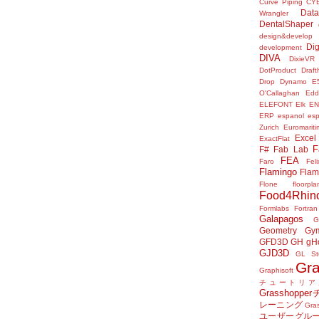
Curve Piping
CY
Data
Wrangler
DentalShaper
design&develop
Dig
development
DIVA
DixieVR
DotProduct
Draft
Drop
Dynamo
E
O'Callaghan
Edd
ELEFONT
Elk
E
ERP
espanol
es
Zurich
Euromariti
Excel
ExactFlat
F
F#
Fab Lab
FEA
Faro
Fel
Flamingo
Flam
Flone
floorpla
Food4Rhin
Formlabs
Fortran
Galapagos
G
Geometry Gy
GFD3D
GH
gH
GJD3D
GL St
Gr
Graphisoft
チュートリア
Grasshop
レーニング
Gr
ユーザーグル