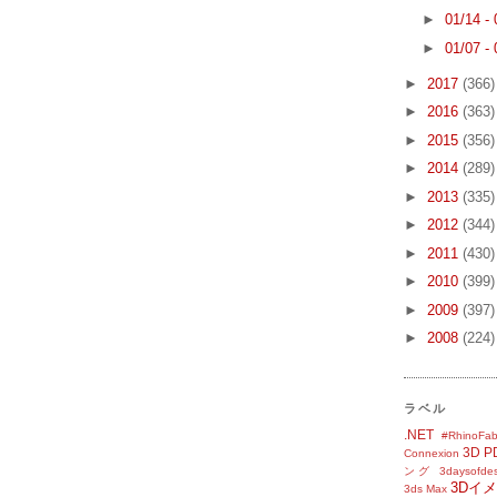
►
01/14 -
►
01/07 -
►
2017
(366)
►
2016
(363)
►
2015
(356)
►
2014
(289)
►
2013
(335)
►
2012
(344)
►
2011
(430)
►
2010
(399)
►
2009
(397)
►
2008
(224)
ラベル
.NET
#RhinoFab
3D P
Connexion
ング
3daysofde
3Dイ
3ds Max