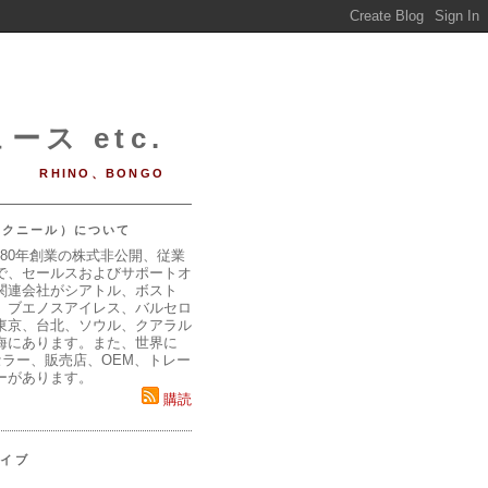
ース etc.
RHINO、BONGO
（マクニール）について
980年創業の株式非公開、従業
で、セールスおよびサポートオ
関連会社がシアトル、ボスト
、ブエノスアイレス、バルセロ
東京、台北、ソウル、クアラル
海にあります。また、世界に
セラー、販売店、OEM、トレー
ーがあります。
購読
カイブ