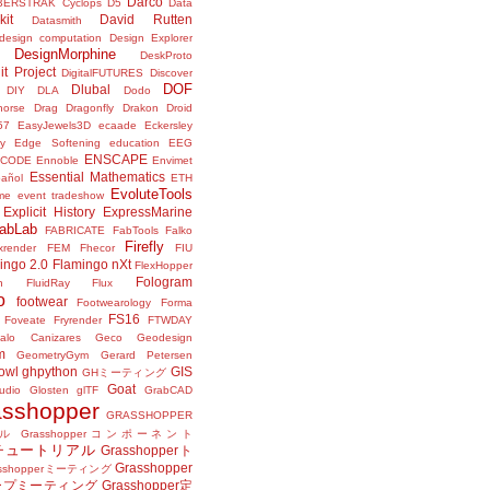
Darco
BERSTRAK
Cyclops
D5
Data
kit
David Rutten
Datasmith
design computation
Design Explorer
DesignMorphine
DeskProto
it Project
DigitalFUTURES
Discover
DOF
Dlubal
DIY
DLA
Dodo
horse
Drag
Dragonfly
Drakon
Droid
57
EasyJewels3D
ecaade
Eckersley
y
Edge Softening
education
EEG
ENSCAPE
NCODE
Ennoble
Envimet
Essential Mathematics
pañol
ETH
EvoluteTools
me
event tradeshow
Explicit History
ExpressMarine
abLab
FABRICATE
FabTools
Falko
Firefly
ixrender
FEM
Fhecor
FIU
ingo 2.0
Flamingo nXt
FlexHopper
Fologram
n
FluidRay
Flux
o
footwear
Footwearology
Forma
FS16
Foveate
Fryrender
FTWDAY
alo Canizares
Geco
Geodesign
m
GeometryGym
Gerard Petersen
owl
ghpython
GIS
GHミーティング
Goat
udio
Glosten
glTF
GrabCAD
asshopper
GRASSHOPPER
ル
Grasshopperコンポーネント
perチュートリアル
Grasshopperト
Grasshopper
asshopperミーティング
ープミーティング
Grasshopper定