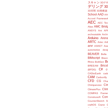
スキャン
3Dデ
デリング
3
3D空間
3D再構築
School
AAD
AA
Accord Framewor
AEC
AEC Tec
AMC Brid
Alias
ANSYS
Ant
AP
archeatable
Archi
Arduino
Aren
ARTC
Artec
Ar
arvr
ASKET
Ass
automotive desi
BEAVER
Bella
BIMscript
Bison
B
Rhino
BoltGen
Bric
BREEAM
C#
c
(BFDG)
CADtoEarth
cad
CAM
Carbonfly
CFD
CG
Cha
Ci
Chimpanzee
Clim
ClimateFlux
COMPAS Framew
Con
Construsoft
CounterSketch S
craftOS
Crane