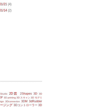
 01/21
(4)
 01/14
(2)
2D図
2Shapes
3D
Studio
3D
DF
3D printing
3D スキャン
3D モデリ
3DM
3dRudder
sign
3Dconnexion
メージング
3Dコントローラー
3D