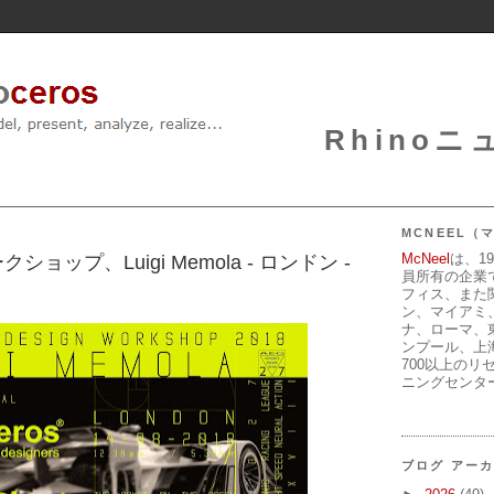
Rhinoニュ
MCNEEL
McNeel
は、1
ップ、Luigi Memola - ロンドン -
員所有の企業
フィス、また
ン、マイアミ
ナ、ローマ、
ンプール、上
700以上のリ
ニングセンタ
ブログ アー