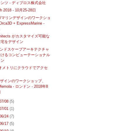
ンツ - ディプロス株式会社
h 2018 - 10月25-28日
/マリンデザインのワークショ
rca3D + ExpressMarine -
.
rchitects がカスタマイズ可能な
住宅をデザイン
 ランドスケープアーキテクチャ
おけるコンピューテーショナル
イン
oジオメトリにクラウドでアクセ
デザインのワークショップ、
 Memola - ロンドン - 2018年8
日
 07/08
(5)
 07/01
(1)
 06/24
(7)
 06/17
(5)