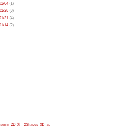
 02/04
(1)
 01/28
(8)
 01/21
(4)
 01/14
(2)
2D図
2Shapes
3D
Studio
3D