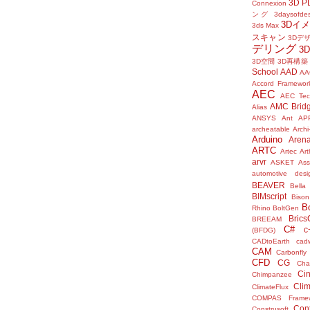
3D P
Connexion
ング
3daysofde
3Dイ
3ds Max
スキャン
3Dデ
デリング
3
3D空間
3D再構築
School
AAD
AA
Accord Framewor
AEC
AEC Tec
AMC Brid
Alias
ANSYS
Ant
AP
archeatable
Archi
Arduino
Aren
ARTC
Artec
Ar
arvr
ASKET
Ass
automotive desi
BEAVER
Bella
BIMscript
Bison
B
Rhino
BoltGen
Bric
BREEAM
C#
c
(BFDG)
CADtoEarth
cad
CAM
Carbonfly
CFD
CG
Cha
Ci
Chimpanzee
Clim
ClimateFlux
COMPAS Framew
Con
Construsoft