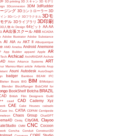
DF
3D printing
3D スキャン
3D モデリ
3DM
3dRudder
sign
3Dconnexion
メージング
3Dコントローラー
3D
3Dモ
ザイン
3Dバンク
3Dフラクタル
3D印刷
Dモデル
3Dライブラリ
64ビット
AA
AA
3D人物
4c Design
AA出張スクール
ABB
G
ACADIA
k
Adobe Illustrator
Adobe Substance
AI
AIA
AKT II
h
Air
Albuquerque
ge
Android
Anemone
AMD
Ameba
AR
P
App Builder
apparel
Apple
Archicad
-Tech
ArchiRADAR
Archviz
ART
a4D
Arion
Arkance Systems
thur Mamou-Mani
article
Artlantis
Arup
Asuni
Autodesk
istant
AutoGraph
badger
gn
Bamboo
BEAM IFC
BIM
Bieker Boats
BIG
BIMobject
Blender
BlockRanger
BobCAM for
ongo
BRAZIL
BookShelf
Botcha
sCAD
British Film Designers Guild
CAD
++
Cademy Xyz
caad
CAE
work
Cake Houses
calzado
CATIA
Case Inc.
CDFAM
Centipede
Chaos Group
meleon
ChatGPT
Clayoo
nema4D
CityGML
Cintiq
CNC
ateStudio
Cocoon
CMM
ork
Concha
Conduit
Construct3D
trolmad
CORE Studio
Conveyor