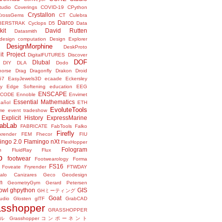
tudio
Coverings
COVID-19
CPython
Crystallon
CrossGems
CT
Culebra
Darco
BERSTRAK
Cyclops
D5
Data
kit
David Rutten
Datasmith
design computation
Design Explorer
DesignMorphine
DeskProto
it Project
DigitalFUTURES
Discover
DOF
Dlubal
DIY
DLA
Dodo
horse
Drag
Dragonfly
Drakon
Droid
57
EasyJewels3D
ecaade
Eckersley
y
Edge Softening
education
EEG
ENSCAPE
NCODE
Ennoble
Envimet
Essential Mathematics
pañol
ETH
EvoluteTools
me
event tradeshow
Explicit History
ExpressMarine
abLab
FABRICATE
FabTools
Falko
Firefly
ixrender
FEM
Fhecor
FIU
ingo 2.0
Flamingo nXt
FlexHopper
Fologram
n
FluidRay
Flux
o
footwear
Footwearology
Forma
FS16
Foveate
Fryrender
FTWDAY
alo Canizares
Geco
Geodesign
m
GeometryGym
Gerard Petersen
owl
ghpython
GIS
GHミーティング
Goat
udio
Glosten
glTF
GrabCAD
asshopper
GRASSHOPPER
ル
Grasshopperコンポーネント