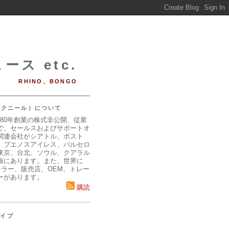
ース etc.
RHINO、BONGO
（マクニール）について
980年創業の株式非公開、従業
で、セールスおよびサポートオ
関連会社がシアトル、ボスト
、ブエノスアイレス、バルセロ
東京、台北、ソウル、クアラル
海にあります。また、世界に
セラー、販売店、OEM、トレー
ーがあります。
購読
カイブ