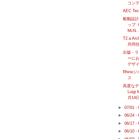
コンテ
AEC Tec
船舶設計
ップ: O
McN..
T2.a A
共同
出版 -
ーに
デザ
Rhin
ス
高度な
Luigi
月14
►
07/01 -
►
06/24 -
►
06/17 -
►
06/10 -