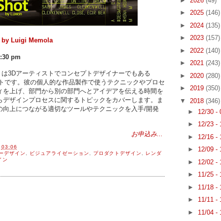
►
2026
(49)
►
2025
(146)
►
2024
(135)
►
2023
(157)
 by Luigi Memola
►
2022
(140)
:30 pm
►
2021
(243)
は3Dアーティストでコンセプトデザイナーでもある
►
2020
(280)
トです。彼の個人的な作品製作で使うテクニックやプロセ
►
2019
(350)
ィを上げ、部門から別の部門へとアイデアを伝える時間を
らデザインプロセスに関するトピックをカバーします。ま
▼
2018
(346)
の向上につながる適切なツールやテクニックを入手/開発
►
12/30 -
►
12/23 -
お申込み...
►
12/16 -
間
03:06
►
12/09 -
ーデザイン
,
ビジュアライゼーション
,
プロダクトデザイン
,
レンダ
イン
►
12/02 -
►
11/25 -
►
11/18 -
►
11/11 -
►
11/04 -