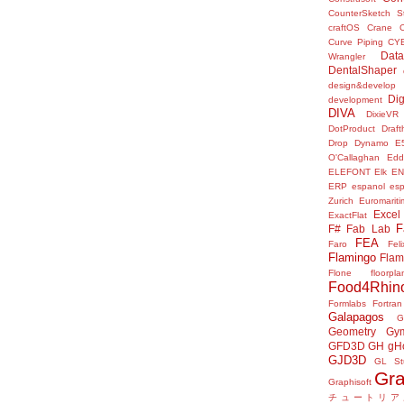
CounterSketch S
craftOS
Crane
Curve Piping
CY
Data
Wrangler
DentalShaper
design&develop
Dig
development
DIVA
DixieVR
DotProduct
Draft
Drop
Dynamo
E
O'Callaghan
Edd
ELEFONT
Elk
E
ERP
espanol
es
Zurich
Euromariti
Excel
ExactFlat
F
F#
Fab Lab
FEA
Faro
Fel
Flamingo
Flam
Flone
floorpla
Food4Rhin
Formlabs
Fortran
Galapagos
G
Geometry Gy
GFD3D
GH
gH
GJD3D
GL St
Gr
Graphisoft
チュートリア