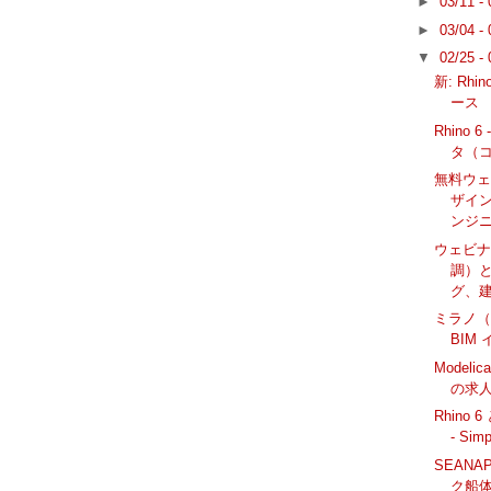
►
03/11 -
►
03/04 -
▼
02/25 -
新: Rhi
ース
Rhino 6
タ（
無料ウェ
ザイ
ンジ
ウェビナ
調）
グ、建
ミラノ（イ
BIM 
Model
の求
Rhino 
- Sim
SEANA
ク船