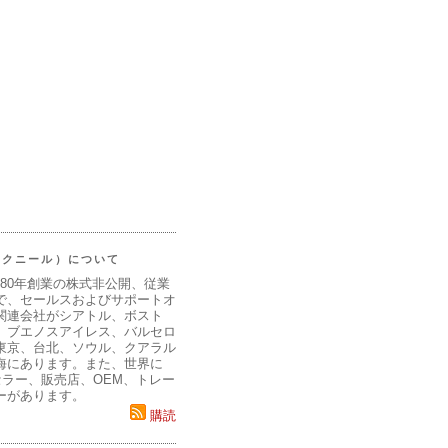
（マクニール）について
980年創業の株式非公開、従業
で、セールスおよびサポートオ
関連会社がシアトル、ボスト
、ブエノスアイレス、バルセロ
東京、台北、ソウル、クアラル
海にあります。また、世界に
セラー、販売店、OEM、トレー
ーがあります。
購読