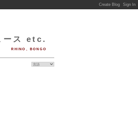
ース etc.
RHINO、BONGO