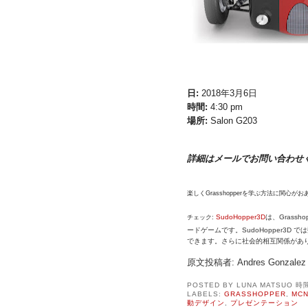
日:
2018年3月6日
時間:
4:30 pm
場所:
Salon G203
詳細はメールでお問い合わせく
楽しくGrasshopperを学ぶ方法に関心がお
SudoHopper3D
は、Gras
チェック:
ードゲームです。
SudoHopper
できます。
さらに社会的相互関係があ
原文投稿者: Andres Gonzalez
POSTED BY
LUNA MATSUO
時
LABELS:
GRASSHOPPER
,
MC
動デザイン
,
プレゼンテーション