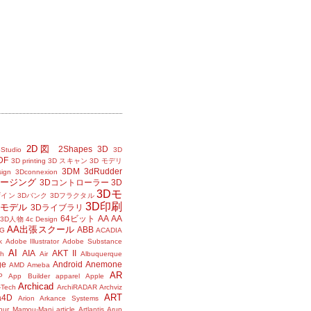
2D図
2Shapes
3D
Studio
3D
DF
3D printing
3D スキャン
3D モデリ
3DM
3dRudder
sign
3Dconnexion
メージング
3Dコントローラー
3D
3Dモ
ザイン
3Dバンク
3Dフラクタル
3D印刷
Dモデル
3Dライブラリ
64ビット
AA
AA
3D人物
4c Design
AA出張スクール
ABB
G
ACADIA
k
Adobe Illustrator
Adobe Substance
AI
AIA
AKT II
h
Air
Albuquerque
ge
Android
Anemone
AMD
Ameba
AR
P
App Builder
apparel
Apple
Archicad
-Tech
ArchiRADAR
Archviz
ART
a4D
Arion
Arkance Systems
thur Mamou-Mani
article
Artlantis
Arup