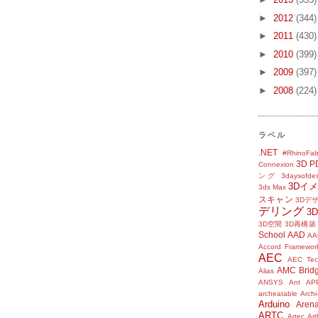
►
2012
(344)
►
2011
(430)
►
2010
(399)
►
2009
(397)
►
2008
(224)
ラベル
.NET
#RhinoFab
3D P
Connexion
ング
3daysofde
3Dイ
3ds Max
スキャン
3Dデ
デリング
3
3D空間
3D再構築
School
AAD
AA
Accord Framewor
AEC
AEC Tec
AMC Brid
Alias
ANSYS
Ant
AP
archeatable
Archi
Arduino
Aren
ARTC
Artec
Ar