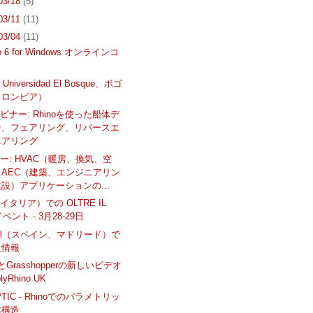
 03/18
(5)
 03/11
(11)
 03/04
(11)
no 6 for Windows オンラインコ
 - Universidad El Bosque、ボゴ
コロンビア）
ビナー: Rhinoを使った船体デ
ン、フェアリング、リバースエ
ニアリング
ー: HVAC（暖房、換気、空
とAEC（建築、エンジニアリン
設）アプリケーションの...
タリア）での OLTRE IL
イベント - 3月28-29日
ical（スペイン、マドリード）で
人情報
6 とGrasshopperの新しいビデオ
plyRhino UK
PTIC - Rhinoでのパラメトリッ
体構造