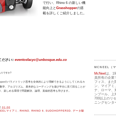
で行い、Rhino 6 の新しい機
能向上と
Grasshopper
の搭
載を詳しくご紹介しました。
ださい::
eventosfacyc@unbosque.edu.co
MCNEEL
McNeel
は、1
ありですか?
員所有の企業
フィス、また
shopperのパラメトリック思考を全体的により理解できるようにしてくれるカ
ン、マイアミ
3D では数学、アルゴリズム、基本的なコーディングを遊び半分に見て回ることが
ナ、ローマ、
り、楽しめる環境で問題解決、論理、直線的思考も学びます。
ンプール、上
700以上のリ
ニングセンタ
間
01:00
NEELマイアミ
,
RHINO
,
RHINO 6
,
SUDOHOPPER3D
,
データ駆