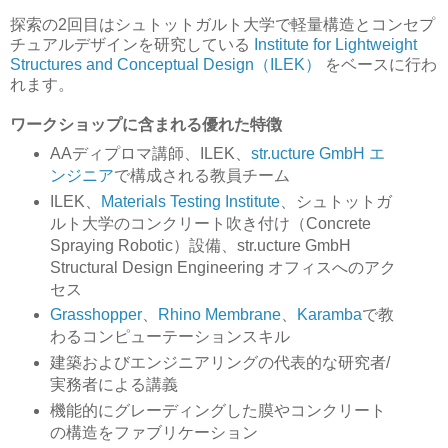
探索の2回目はシュトットガルト大学で軽量構造とコンセプ
チュアルデザインを研究している
Institute for Lightweight
Structures and Conceptual Design（ILEK）
をベースに行わ
れます。
ワークショップに含まれる優れた特徴
AAディプロマ講師、ILEK、
str.ucture GmbH エ
ンジニア
で構成される教員チーム
ILEK、
Materials Testing Institute
、シュトットガ
ルト大学のコンクリート吹き付け（Concrete
Spraying Robotic）設備、str.ucture GmbH
Structural Design Engineering オフィスへのアク
セス
Grasshopper
、
Rhino Membrane
、
Karamba
で教
わるコンピューテーションスキル
建築およびエンジニアリングの代表的な研究者/
実務者による講義
機能的にグレーディングした膜やコンクリート
の構造をファブリケーション