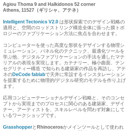
Agiou Thoma 9 and Halkidonos 52 corner
Athens, 11527（ギリシャ、アテネ）
Intelligent Tectonics V2.0
は形状探索でのデザイン戦略の
適用と、空間のロッドストリング構造全体に張った膜トポ
ロジーのファブリケーション方法に焦点を合わせます。
コンピューターを使った高度な形状をデザインする物理シ
ミュレーション、パネル化のテクニック、最適化ツールを
学ぶ他、デジタルファブリケーションの手法を通したマテ
リアルの表現を実現します。カテナリー、極小曲面、テン
セグリティー構造 で知られる建築家の作品を再訪し、アテ
ネの
DeCode fablab
で天井に常設するインスタレーション
を提案するために物理的/デジタル研究のモデルを作り上げ
ます。
応用コンピューテーショナルデザイン戦略と、そのコンセ
プトから実現までのプロセスに関心のある建築家、デザイ
ナー、アーティストを、スキルレベルを問わず対象にして
いるワークショップです。
Grasshopper
と
Rhinoceros
かメインツールとして使われ