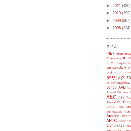
►
2011
(430)
►
2010
(399)
►
2009
(397)
►
2008
(224)
ラベル
.NET
#RhinoFab
3D P
Connexion
ング
3daysofde
3Dイ
3ds Max
スキャン
3Dデ
デリング
3
3D空間
3D再構築
School
AAD
AA
Accord Framewor
AEC
AEC Tec
AMC Brid
Alias
ANSYS
Ant
AP
archeatable
Archi
Arduino
Aren
ARTC
Artec
Ar
arvr
ASKET
Ass
automotive desi