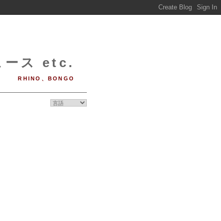
ース etc.
RHINO、BONGO