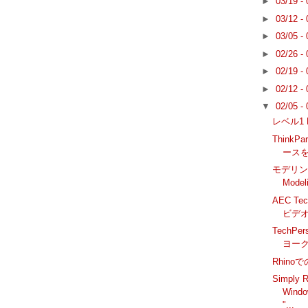
►
03/19 -
►
03/12 -
►
03/05 -
►
02/26 -
►
02/19 -
►
02/12 -
▼
02/05 -
レベル1 Rh
Think
ース
モデリングコ
Model
AEC Tec
ビデ
TechPe
ヨー
Rhino
Simply R
Win
"...