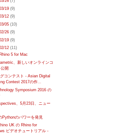
 03/26
(7)
 03/19
(9)
 03/12
(9)
 03/05
(10)
 02/26
(9)
 02/19
(9)
 02/12
(11)
ino 5 for Mac
Parametric、新しいオンラインコ
を公開
ンテスト - Asian Digital
ing Contest 2017の作...
hnology Symposium 2016 の
オ
rspectives、5月23日、ニュー
ク
でのPythonのパワーを発見
hino UK の Rhino for
dows ビデオチュートリアル -