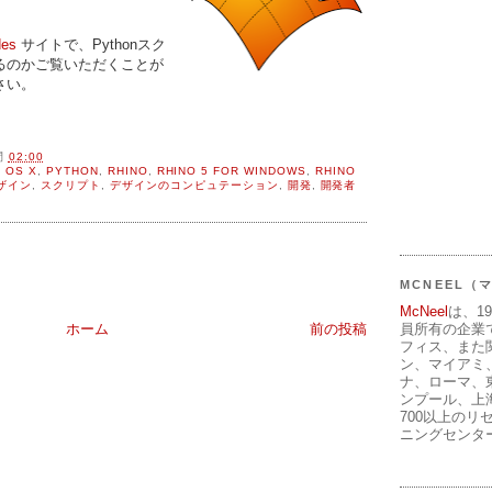
des
サイトで、Pythonスク
るのかご覧いただくことが
さい。
間
02:00
 OS X
,
PYTHON
,
RHINO
,
RHINO 5 FOR WINDOWS
,
RHINO
ザイン
,
スクリプト
,
デザインのコンピュテーション
,
開発
,
開発者
MCNEEL
McNeel
は、1
員所有の企業
ホーム
前の投稿
フィス、また
ン、マイアミ
ナ、ローマ、
ンプール、上
700以上のリ
ニングセンタ