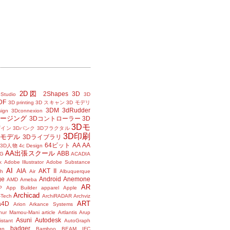
2D図
2Shapes
3D
Studio
3D
DF
3D printing
3D スキャン
3D モデリ
3DM
3dRudder
sign
3Dconnexion
メージング
3Dコントローラー
3D
3Dモ
ザイン
3Dバンク
3Dフラクタル
3D印刷
Dモデル
3Dライブラリ
64ビット
AA
AA
3D人物
4c Design
AA出張スクール
ABB
G
ACADIA
k
Adobe Illustrator
Adobe Substance
AI
AIA
AKT II
h
Air
Albuquerque
ge
Android
Anemone
AMD
Ameba
AR
P
App Builder
apparel
Apple
Archicad
-Tech
ArchiRADAR
Archviz
ART
a4D
Arion
Arkance Systems
thur Mamou-Mani
article
Artlantis
Arup
Asuni
Autodesk
istant
AutoGraph
badger
gn
Bamboo
BEAM IFC