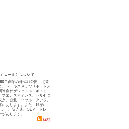
（マクニール）について
980年創業の株式非公開、従業
で、セールスおよびサポートオ
関連会社がシアトル、ボスト
、ブエノスアイレス、バルセロ
東京、台北、ソウル、クアラル
海にあります。また、世界に
セラー、販売店、OEM、トレー
ーがあります。
購読