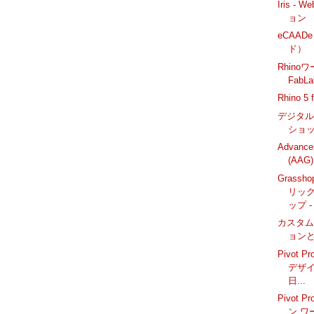
Iris -
ョン
eCAAD
ド）
Rhino
FabLa
Rhino 5
デジタ
ショップ
Advances
(AAG)
Grass
リッ
ップ - 
カスタ
ョン
Pivot 
デザイ
日...
Pivot 
ン ワ