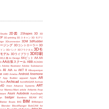
2D図
2Shapes
3D
Studio
3D
DF
3D printing
3D スキャン
3D モデリ
3DM
3dRudder
sign
3Dconnexion
メージング
3Dコントローラー
3D
3Dモ
ザイン
3Dバンク
3Dフラクタル
3D印刷
Dモデル
3Dライブラリ
64ビット
AA
AA
3D人物
4c Design
AA出張スクール
ABB
G
ACADIA
k
Adobe Illustrator
Adobe Substance
AI
AIA
AKT II
h
Air
Albuquerque
ge
Android
Anemone
AMD
Ameba
AR
P
App Builder
apparel
Apple
Archicad
-Tech
ArchiRADAR
Archviz
ART
a4D
Arion
Arkance Systems
thur Mamou-Mani
article
Artlantis
Arup
Asuni
Autodesk
istant
AutoGraph
badger
gn
Bamboo
BEAM IFC
BIM
Bieker Boats
BIG
BIMobject
Blender
BlockRanger
BobCAM for