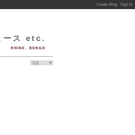
ース etc.
RHINO、BONGO