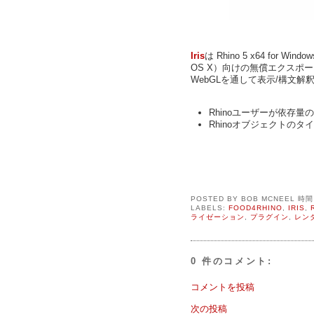
Iris
は
Rhino 5 x64 for Wind
OS X）向けの無償エクスポー
WebGLを通して表示/構文解
Rhinoユーザーが依存
Rhinoオブジェクトの
POSTED BY
BOB MCNEEL
時
LABELS:
FOOD4RHINO
,
IRIS
,
ライゼーション
,
プラグイン
,
レン
0 件のコメント:
コメントを投稿
次の投稿