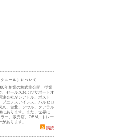
（マクニール）について
980年創業の株式非公開、従業
で、セールスおよびサポートオ
関連会社がシアトル、ボスト
、ブエノスアイレス、バルセロ
東京、台北、ソウル、クアラル
海にあります。また、世界に
セラー、販売店、OEM、トレー
ーがあります。
購読