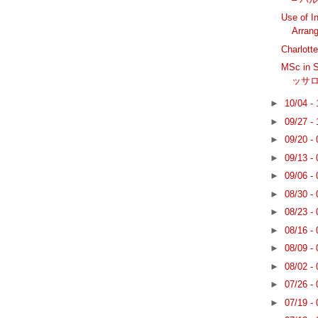
Use of In
Arran
Charlott
MSc in S
ッサ
►
10/04 -
►
09/27 -
►
09/20 -
►
09/13 -
►
09/06 -
►
08/30 -
►
08/23 -
►
08/16 -
►
08/09 -
►
08/02 -
►
07/26 -
►
07/19 -