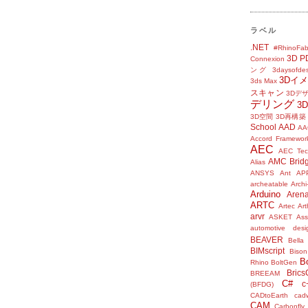
ラベル
.NET
#RhinoFab
3D P
Connexion
ング
3daysofde
3Dイ
3ds Max
スキャン
3Dデ
デリング
3
3D空間
3D再構築
School
AAD
AA
Accord Framewor
AEC
AEC Tec
AMC Brid
Alias
ANSYS
Ant
AP
archeatable
Archi
Arduino
Aren
ARTC
Artec
Ar
arvr
ASKET
Ass
automotive desi
BEAVER
Bella
BIMscript
Bison
B
Rhino
BoltGen
Bric
BREEAM
C#
c
(BFDG)
CADtoEarth
cad
CAM
Carbonfly