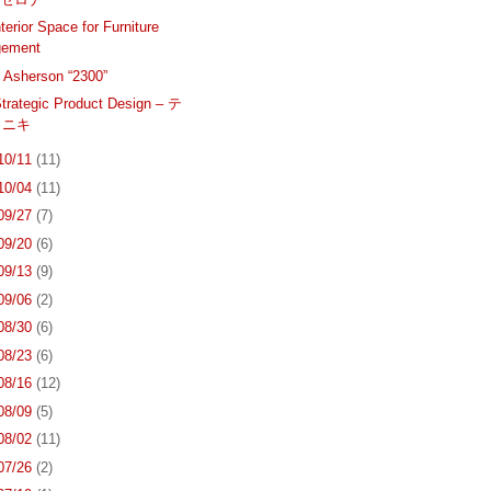
terior Space for Furniture
gement
e Asherson “2300”
trategic Product Design – テ
ロニキ
 10/11
(11)
 10/04
(11)
 09/27
(7)
 09/20
(6)
 09/13
(9)
 09/06
(2)
 08/30
(6)
 08/23
(6)
 08/16
(12)
 08/09
(5)
 08/02
(11)
 07/26
(2)