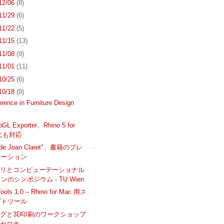
 12/06
(8)
 11/29
(6)
 11/22
(5)
 11/15
(13)
 11/08
(9)
 11/01
(11)
 10/25
(6)
 10/18
(9)
erence in Furniture Design
ebGL Exporter、Rhino 5 for
 にも対応
n de Joan Claret"、書籍のプレ
テーション
トリとコンピューテーショナル
ンのシンポジウム - TU Wien
ools 1.0 – Rhino for Mac 用ス
プトツール
グと3D印刷のワークショップ
ルセロナ