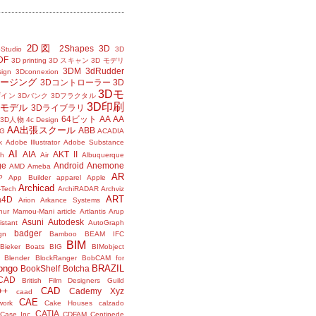
2D図
2Shapes
3D
Studio
3D
DF
3D printing
3D スキャン
3D モデリ
3DM
3dRudder
sign
3Dconnexion
メージング
3Dコントローラー
3D
3Dモ
ザイン
3Dバンク
3Dフラクタル
3D印刷
Dモデル
3Dライブラリ
64ビット
AA
AA
3D人物
4c Design
AA出張スクール
ABB
G
ACADIA
k
Adobe Illustrator
Adobe Substance
AI
AIA
AKT II
h
Air
Albuquerque
ge
Android
Anemone
AMD
Ameba
AR
P
App Builder
apparel
Apple
Archicad
-Tech
ArchiRADAR
Archviz
ART
a4D
Arion
Arkance Systems
thur Mamou-Mani
article
Artlantis
Arup
Asuni
Autodesk
istant
AutoGraph
badger
gn
Bamboo
BEAM IFC
BIM
Bieker Boats
BIG
BIMobject
Blender
BlockRanger
BobCAM for
ongo
BRAZIL
BookShelf
Botcha
sCAD
British Film Designers Guild
CAD
++
Cademy Xyz
caad
CAE
work
Cake Houses
calzado
CATIA
Case Inc.
CDFAM
Centipede