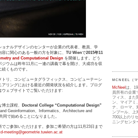
ショナルデザインのセンターが企業の代表者、教員、学
内容に関心のある一般の方を対象に、
TU Wien
で
2015年11
etry and Computational Design
を開催します。どう
ポジウムは昨年11月に一連の講義で幕を開け、大成功を収
に続くものです。
メトリ、コンピュータグラフィックス、コンピューテーシ
MCNEEL
ニアリングにおける最近の開発状況を紹介します。プログ
McNeel
は、1
はウェブサイトでご覧いただけます:
員所有の企業
フィス、また
ン、マイアミ
な博士課程、
Doctoral College “Computational Design”
ナ、ローマ、
d Geoinformation、Informatics、Architecture and
ンプール、上
eeringと共同で始めることになりました。
700以上のリ
ニングセンタ
でご参加いただけます。参加ご希望の方は11月23日まで
cd-meeting@geometrie.tuwien.ac.at