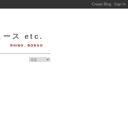
ース etc.
RHINO、BONGO