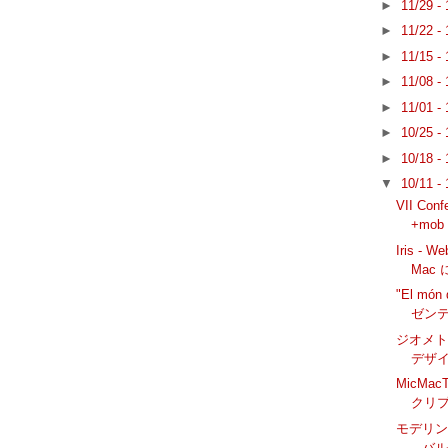
►
11/29 -
►
11/22 -
►
11/15 -
►
11/08 -
►
11/01 -
►
10/25 -
►
10/18 -
▼
10/11 -
VII Conf
+mob
Iris - W
Mac
"El mó
ゼン
ジオメ
デザイ
MicMacT
クリ
モデリン
– バ