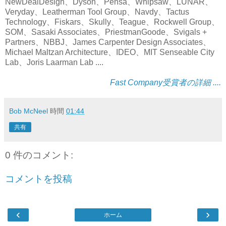
NewDealDesign、Dyson、Pensa、Whipsaw、LUNAR、
Veryday、Leatherman Tool Group、Navdy、Tactus
Technology、Fiskars、Skully、Teague、Rockwell Group、
SOM、Sasaki Associates、PriestmanGoode、Svigals +
Partners、NBBJ、James Carpenter Design Associates、
Michael Maltzan Architecture、IDEO、MIT Senseable City
Lab、Joris Laarman Lab ....
Fast Company受賞者の詳細 ....
Bob McNeel
時間
01:44
共有
0 件のコメント:
コメントを投稿
‹
›
ホーム