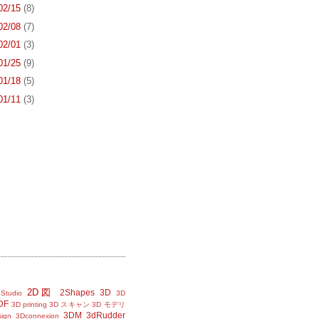
 02/15
(8)
 02/08
(7)
 02/01
(3)
 01/25
(9)
 01/18
(5)
 01/11
(3)
2D図
2Shapes
3D
Studio
3D
DF
3D printing
3D スキャン
3D モデリ
3DM
3dRudder
sign
3Dconnexion