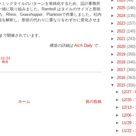
►
2026
(49)
うなセラミックタイルのパターンを単純化するため、設計事務所
►
2025
(146)
緒に取り組みました。Ramboll はタイルのサイズと形状
hino、Grasshopper、Planktonで作業しました。社内
►
2024
(135)
面を解析し、形状の代わりに重なりをわずかに変化させま
►
2023
(157)
►
2022
(140)
1日まで開催されています。
►
2021
(243)
構造の詳細は
Arch Daily
で...
►
2020
(280)
►
2019
(350)
間
02:54
►
2018
(346)
,
構造
►
2017
(366)
►
2016
(363)
▼
2015
(356)
►
12/27 -
►
12/20 -
ホーム
前の投稿
►
12/13 -
►
12/06 -
►
11/29 -
►
11/22 -