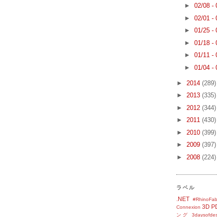
►
02/08 -
►
02/01 -
►
01/25 -
►
01/18 -
►
01/11 -
►
01/04 -
►
2014
(289)
►
2013
(335)
►
2012
(344)
►
2011
(430)
►
2010
(399)
►
2009
(397)
►
2008
(224)
ラベル
.NET
#RhinoFab
3D P
Connexion
ング
3daysofde