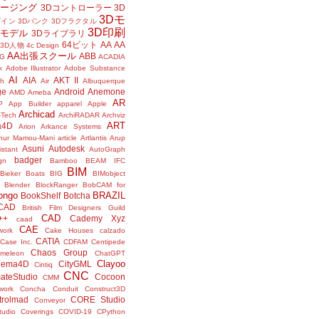
メージング
3Dコントローラー
3D
3Dモ
ザイン
3Dバンク
3Dフラクタル
3D印刷
Dモデル
3Dライブラリ
64ビット
AA
AA
3D人物
4c Design
AA出張スクール
ABB
G
ACADIA
k
Adobe Illustrator
Adobe Substance
AI
AIA
AKT II
h
Air
Albuquerque
ge
Android
Anemone
AMD
Ameba
AR
P
App Builder
apparel
Apple
Archicad
-Tech
ArchiRADAR
Archviz
ART
a4D
Arion
Arkance Systems
thur Mamou-Mani
article
Artlantis
Arup
Asuni
Autodesk
istant
AutoGraph
badger
gn
Bamboo
BEAM IFC
BIM
Bieker Boats
BIG
BIMobject
Blender
BlockRanger
BobCAM for
ongo
BRAZIL
BookShelf
Botcha
sCAD
British Film Designers Guild
CAD
++
Cademy Xyz
caad
CAE
work
Cake Houses
calzado
CATIA
Case Inc.
CDFAM
Centipede
Chaos Group
meleon
ChatGPT
Clayoo
nema4D
CityGML
Cintiq
CNC
ateStudio
Cocoon
CMM
ork
Concha
Conduit
Construct3D
trolmad
CORE Studio
Conveyor
tudio
Coverings
COVID-19
CPython