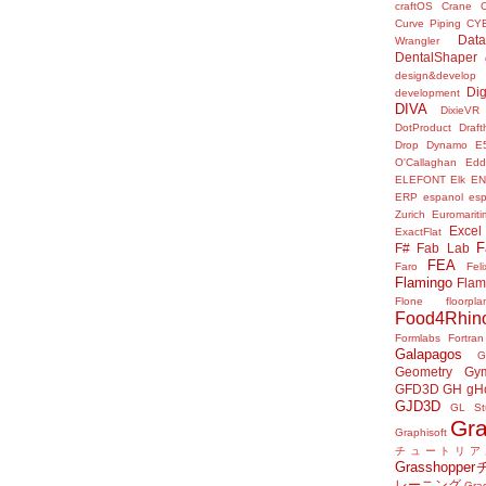
craftOS
Crane
Curve Piping
CY
Data
Wrangler
DentalShaper
design&develop
Dig
development
DIVA
DixieVR
DotProduct
Draft
Drop
Dynamo
E
O'Callaghan
Edd
ELEFONT
Elk
E
ERP
espanol
es
Zurich
Euromariti
Excel
ExactFlat
F
F#
Fab Lab
FEA
Faro
Fel
Flamingo
Flam
Flone
floorpla
Food4Rhin
Formlabs
Fortran
Galapagos
G
Geometry Gy
GFD3D
GH
gH
GJD3D
GL St
Gr
Graphisoft
チュートリア
Grasshop
レーニング
Gr