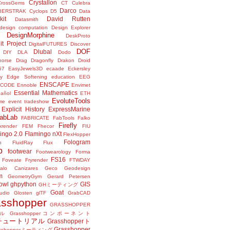
Crystallon
CrossGems
CT
Culebra
Darco
BERSTRAK
Cyclops
D5
Data
kit
David Rutten
Datasmith
design computation
Design Explorer
DesignMorphine
DeskProto
it Project
DigitalFUTURES
Discover
DOF
Dlubal
DIY
DLA
Dodo
horse
Drag
Dragonfly
Drakon
Droid
57
EasyJewels3D
ecaade
Eckersley
y
Edge Softening
education
EEG
ENSCAPE
NCODE
Ennoble
Envimet
Essential Mathematics
pañol
ETH
EvoluteTools
me
event tradeshow
Explicit History
ExpressMarine
abLab
FABRICATE
FabTools
Falko
Firefly
ixrender
FEM
Fhecor
FIU
ingo 2.0
Flamingo nXt
FlexHopper
Fologram
n
FluidRay
Flux
o
footwear
Footwearology
Forma
FS16
Foveate
Fryrender
FTWDAY
alo Canizares
Geco
Geodesign
m
GeometryGym
Gerard Petersen
owl
ghpython
GIS
GHミーティング
Goat
udio
Glosten
glTF
GrabCAD
asshopper
GRASSHOPPER
ル
Grasshopperコンポーネント
perチュートリアル
Grasshopperト
Grasshopper
asshopperミーティング