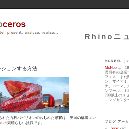
Rhinoニュ
MCNEEL
McNeel
は、1
ーションする方法
員所有の企業
フィス、また
ン、マイアミ
ナ、ローマ、
ンプール、上
700以上のリ
ニングセンタ
作られた万科パビリオンのねじれた形状は、英国の構造エン
ブログ アー
ed
の素晴らしい挑戦です。