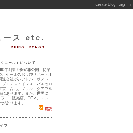
ース etc.
RHINO、BONGO
（マクニール）について
980年創業の株式非公開、従業
で、セールスおよびサポートオ
関連会社がシアトル、ボスト
、ブエノスアイレス、バルセロ
東京、台北、ソウル、クアラル
海にあります。また、世界に
セラー、販売店、OEM、トレー
ーがあります。
購読
カイブ