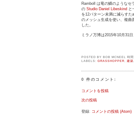
Ramboll は竜の鱗のよ
の
Studio Daniel Libeskind
と一
を12パターン未満に減らすため、R
のメッシュ生成を使い、複曲
した。
ミラノ万博は2015年10月3
POSTED BY
BOB MCNEEL
時
LABELS:
GRASSHOPPER
,
建築
0 件のコメント:
コメントを投稿
次の投稿
登録:
コメントの投稿 (Atom)