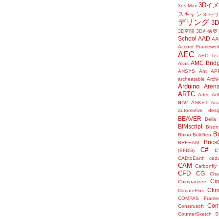
3Dイ
3ds Max
スキャン
3Dデ
デリング
3
3D空間
3D再構築
School
AAD
AA
Accord Framewor
AEC
AEC Tec
AMC Brid
Alias
ANSYS
Ant
AP
archeatable
Archi
Arduino
Aren
ARTC
Artec
Ar
arvr
ASKET
Ass
automotive desi
BEAVER
Bella
BIMscript
Bison
B
Rhino
BoltGen
Bric
BREEAM
C#
c
(BFDG)
CADtoEarth
cad
CAM
Carbonfly
CFD
CG
Cha
Ci
Chimpanzee
Clim
ClimateFlux
COMPAS Framew
Con
Construsoft
CounterSketch S