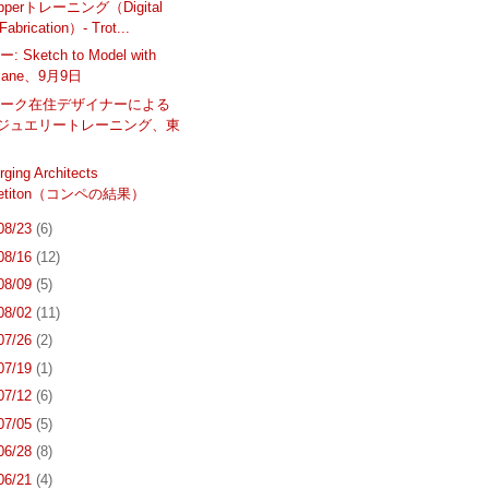
opperトレーニング（Digital
Fabrication）- Trot...
Sketch to Model with
Plane、9月9日
ヨーク在住デザイナーによる
noジュエリートレーニング、東
ging Architects
petiton（コンペの結果）
 08/23
(6)
 08/16
(12)
 08/09
(5)
 08/02
(11)
 07/26
(2)
 07/19
(1)
 07/12
(6)
 07/05
(5)
 06/28
(8)
 06/21
(4)