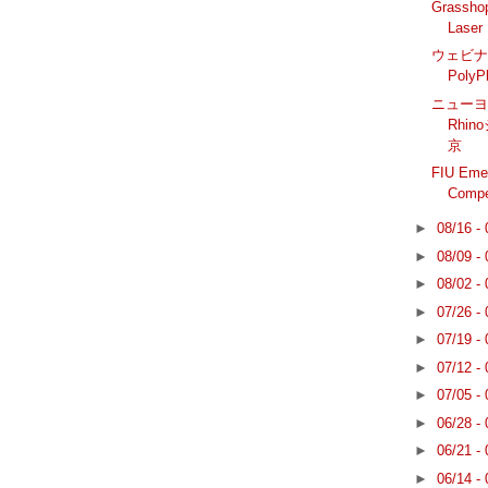
Grassh
Laser 
ウェビナー: 
Poly
ニュー
Rhi
京
FIU Emer
Com
►
08/16 -
►
08/09 -
►
08/02 -
►
07/26 -
►
07/19 -
►
07/12 -
►
07/05 -
►
06/28 -
►
06/21 -
►
06/14 -