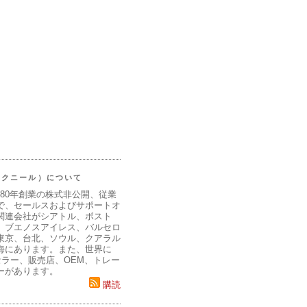
（マクニール）について
980年創業の株式非公開、従業
で、セールスおよびサポートオ
関連会社がシアトル、ボスト
、ブエノスアイレス、バルセロ
東京、台北、ソウル、クアラル
海にあります。また、世界に
セラー、販売店、OEM、トレー
ーがあります。
購読