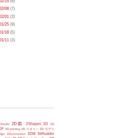
 02/15
(8)
 02/08
(7)
 02/01
(3)
 01/25
(9)
 01/18
(5)
 01/11
(3)
2D図
2Shapes
3D
Studio
3D
DF
3D printing
3D スキャン
3D モデリ
3DM
3dRudder
sign
3Dconnexion