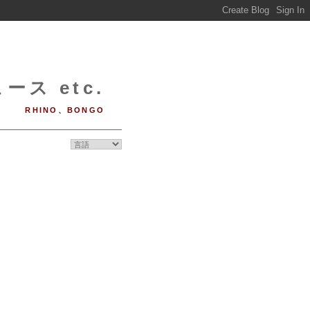
ース etc.
RHINO、BONGO