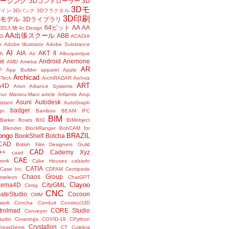
メージング
3Dコントローラー
3D
3Dモ
ザイン
3Dバンク
3Dフラクタル
3D印刷
Dモデル
3Dライブラリ
64ビット
AA
AA
3D人物
4c Design
AA出張スクール
ABB
G
ACADIA
k
Adobe Illustrator
Adobe Substance
AI
AIA
AKT II
h
Air
Albuquerque
ge
Android
Anemone
AMD
Ameba
AR
P
App Builder
apparel
Apple
Archicad
-Tech
ArchiRADAR
Archviz
ART
a4D
Arion
Arkance Systems
thur Mamou-Mani
article
Artlantis
Arup
Asuni
Autodesk
istant
AutoGraph
badger
gn
Bamboo
BEAM IFC
BIM
Bieker Boats
BIG
BIMobject
Blender
BlockRanger
BobCAM for
ongo
BRAZIL
BookShelf
Botcha
sCAD
British Film Designers Guild
CAD
++
Cademy Xyz
caad
CAE
work
Cake Houses
calzado
CATIA
Case Inc.
CDFAM
Centipede
Chaos Group
meleon
ChatGPT
Clayoo
nema4D
CityGML
Cintiq
CNC
ateStudio
Cocoon
CMM
ork
Concha
Conduit
Construct3D
trolmad
CORE Studio
Conveyor
tudio
Coverings
COVID-19
CPython
Crystallon
CrossGems
CT
Culebra