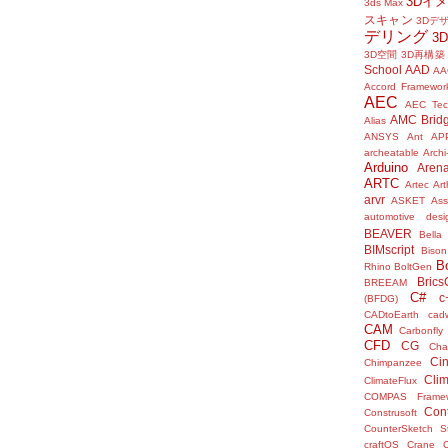
3Dイ
3ds Max
スキャン
3Dデ
デリング
3
3D空間
3D再構築
School
AAD
AA
Accord Framewor
AEC
AEC Tec
AMC Brid
Alias
ANSYS
Ant
AP
archeatable
Archi
Arduino
Aren
ARTC
Artec
Ar
arvr
ASKET
Ass
automotive desi
BEAVER
Bella
BIMscript
Bison
B
Rhino
BoltGen
Bric
BREEAM
C#
c
(BFDG)
CADtoEarth
cad
CAM
Carbonfly
CFD
CG
Cha
Ci
Chimpanzee
Clim
ClimateFlux
COMPAS Framew
Con
Construsoft
CounterSketch S
craftOS
Crane