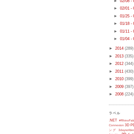
►
02/08 -
►
02/01 -
►
01/25 -
►
01/18 -
►
01/11 -
►
01/04 -
►
2014
(289)
►
2013
(335)
►
2012
(344)
►
2011
(430)
►
2010
(399)
►
2009
(397)
►
2008
(224)
ラベル
.NET
#RhinoFab
3D P
Connexion
ング
3daysofde