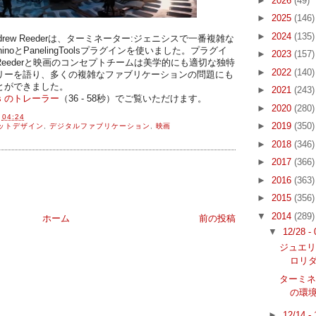
►
2026
(49)
►
2025
(146)
►
2024
(135)
rew Reederは、ターミネーター:ジェニシスで一番複雑な
oとPanelingToolsプラグインを使いました。
プラグイ
►
2023
(157)
eederと映画のコンセプトチームは美学的にも適切な独特
►
2022
(140)
リーを語り、多くの複雑なファブリケーションの問題にも
とができました。
►
2021
(243)
isys のトレーラー
（36 - 58秒）でご覧いただけます。
►
2020
(280)
間
04:24
►
2019
(350)
ットデザイン
,
デジタルファブリケーション
,
映画
►
2018
(346)
►
2017
(366)
►
2016
(363)
►
2015
(356)
▼
2014
(289)
ホーム
前の投稿
▼
12/28 -
ジュエリ
ロリ
ターミ
の環
►
12/14 -