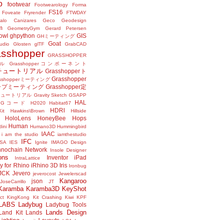
o
footwear
Footwearology
Forma
FS16
Foveate
Fryrender
FTWDAY
alo Canizares
Geco
Geodesign
m
GeometryGym
Gerard Petersen
owl
ghpython
GIS
GHミーティング
Goat
udio
Glosten
glTF
GrabCAD
asshopper
GRASSHOPPER
ル
Grasshopperコンポーネント
perチュートリアル
Grasshopperト
Grasshopper
asshopperミーティング
ープミーティング
Grasshopper定
peチュートリアル
Gravity Sketch
GSAPP
HAL
Gコード
H2020
Habitat67
HDRI
it
Hawkins\Brown
Hillside
HoloLens
HoneyBee
Hops
Human
ini
Humano3D
Hummingbird
IAAC
i am the studio
iamthestudio
IFC
DSA
IES
Ignite
IMAGO Design
nnochain Network
Insole Designer
ons
Inventor
iPad
IntraLattice
ay for Rhino
iRhino 3D
Iris
Ironbug
JCK
Jevero
jeverocost
Jewelerscad
Kangaroo
json
JoseCarrillo
JT
Karamba
Karamba3D
KeyShot
ct
KingKong
Kit Crashing
Kiwi
KPF
LABS
Ladybug
Ladybug Tools
Lands Design
Land Kit
Lands