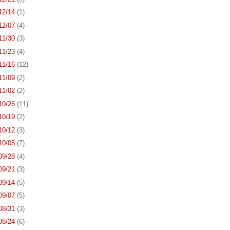
 12/14
(1)
 12/07
(4)
 11/30
(3)
 11/23
(4)
 11/16
(12)
 11/09
(2)
 11/02
(2)
 10/26
(11)
 10/19
(2)
 10/12
(3)
 10/05
(7)
 09/28
(4)
 09/21
(3)
 09/14
(5)
 09/07
(5)
 08/31
(3)
 08/24
(6)