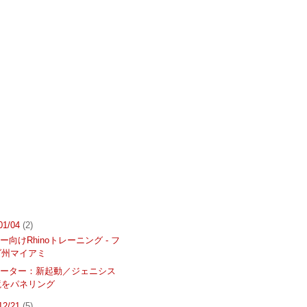
 01/04
(2)
ー向けRhinoトレーニング - フ
ダ州マイアミ
ネーター：新起動／ジェニシス
境をパネリング
 12/21
(5)