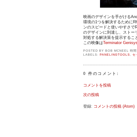
映画のデザインを手がけるAnd
環境の1つを解決するためにRhin
ンのスピードと使いやすさでR
のデザインに到達し、ストー
対処する解決策を提示するこ
この映像は
Terminator Gen
POSTED BY
BOB MCNEEL
時
LABELS:
PANELINGTOOLS
,
セ
0 件のコメント:
コメントを投稿
次の投稿
登録:
コメントの投稿 (Atom)