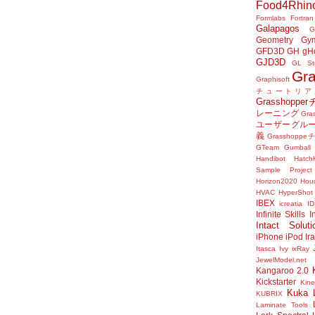
Food4Rhin
Formlabs
Fortran
Galapagos
G
Geometry Gy
GFD3D
GH
gH
GJD3D
GL St
Gr
Graphisoft
チュートリア
Grasshop
レーニング
Gr
ユーザーグル
義
Grasshop
GTeam
Gumball
Handibot
HatchK
Sample Project
Horizon2020
Houd
HVAC
HyperShot
IBEX
icreatia
I
Infinite Skills
I
Intact Soluti
iPhone
iPod
Ir
Itasca
Ivy
ixRay
JewelModel.net
Kangaroo 2.0
Kickstarter
Kine
Kuka
KUBRIX
Laminate Tools