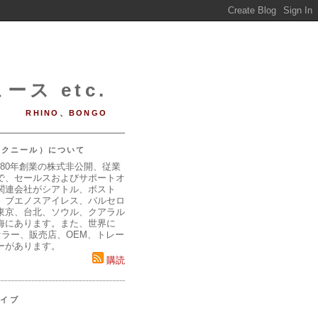
ース etc.
RHINO、BONGO
（マクニール）について
980年創業の株式非公開、従業
で、セールスおよびサポートオ
関連会社がシアトル、ボスト
、ブエノスアイレス、バルセロ
東京、台北、ソウル、クアラル
海にあります。また、世界に
セラー、販売店、OEM、トレー
ーがあります。
購読
カイブ