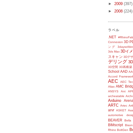
►
2009
(397)
►
2008
(224)
ラベル
.NET
#RhinoFab
3D P
Connexion
ング
3daysofde
3Dイ
3ds Max
スキャン
3Dデ
デリング
3
3D空間
3D再構築
School
AAD
AA
Accord Framewor
AEC
AEC Tec
AMC Brid
Alias
ANSYS
Ant
AP
archeatable
Archi
Arduino
Aren
ARTC
Artec
Ar
arvr
ASKET
Ass
automotive desi
BEAVER
Bella
BIMscript
Bison
B
Rhino
BoltGen