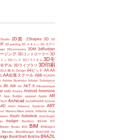
2D図
2Shapes
3D
Studio
3D
DF
3D printing
3D スキャン
3D モデリ
3DM
3dRudder
sign
3Dconnexion
メージング
3Dコントローラー
3D
3Dモ
ザイン
3Dバンク
3Dフラクタル
3D印刷
Dモデル
3Dライブラリ
64ビット
AA
AA
3D人物
4c Design
AA出張スクール
ABB
G
ACADIA
k
Adobe Illustrator
Adobe Substance
AI
AIA
AKT II
h
Air
Albuquerque
ge
Android
Anemone
AMD
Ameba
AR
P
App Builder
apparel
Apple
Archicad
-Tech
ArchiRADAR
Archviz
ART
a4D
Arion
Arkance Systems
thur Mamou-Mani
article
Artlantis
Arup
Asuni
Autodesk
istant
AutoGraph
badger
gn
Bamboo
BEAM IFC
BIM
Bieker Boats
BIG
BIMobject
Blender
BlockRanger
BobCAM for
ongo
BRAZIL
BookShelf
Botcha