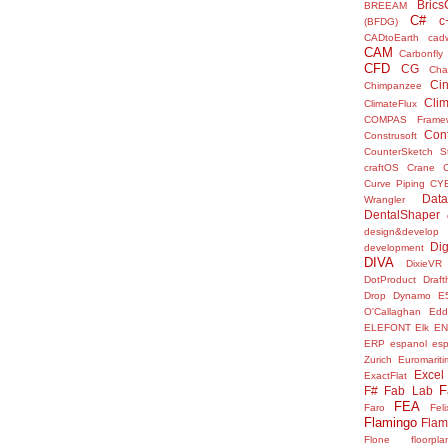
Bric
BREEAM
C#
c
(BFDG)
CADtoEarth
cad
CAM
Carbonfly
CFD
CG
Cha
Ci
Chimpanzee
Clim
ClimateFlux
COMPAS Framew
Con
Construsoft
CounterSketch S
craftOS
Crane
Curve Piping
CY
Data
Wrangler
DentalShaper
design&develop
Dig
development
DIVA
DixieVR
DotProduct
Draft
Drop
Dynamo
E
O'Callaghan
Edd
ELEFONT
Elk
E
ERP
espanol
es
Zurich
Euromariti
Excel
ExactFlat
F
F#
Fab Lab
FEA
Faro
Fel
Flamingo
Flam
Flone
floorpla