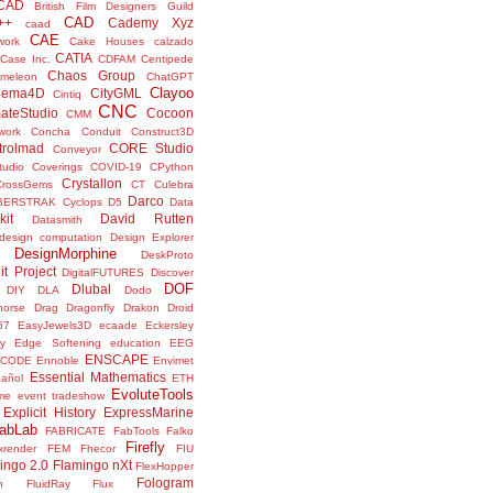
sCAD
British Film Designers Guild
CAD
++
Cademy Xyz
caad
CAE
work
Cake Houses
calzado
CATIA
Case Inc.
CDFAM
Centipede
Chaos Group
meleon
ChatGPT
Clayoo
nema4D
CityGML
Cintiq
CNC
ateStudio
Cocoon
CMM
ork
Concha
Conduit
Construct3D
trolmad
CORE Studio
Conveyor
tudio
Coverings
COVID-19
CPython
Crystallon
CrossGems
CT
Culebra
Darco
BERSTRAK
Cyclops
D5
Data
kit
David Rutten
Datasmith
design computation
Design Explorer
DesignMorphine
DeskProto
it Project
DigitalFUTURES
Discover
DOF
Dlubal
DIY
DLA
Dodo
horse
Drag
Dragonfly
Drakon
Droid
57
EasyJewels3D
ecaade
Eckersley
y
Edge Softening
education
EEG
ENSCAPE
NCODE
Ennoble
Envimet
Essential Mathematics
pañol
ETH
EvoluteTools
me
event tradeshow
Explicit History
ExpressMarine
abLab
FABRICATE
FabTools
Falko
Firefly
ixrender
FEM
Fhecor
FIU
ingo 2.0
Flamingo nXt
FlexHopper
Fologram
n
FluidRay
Flux