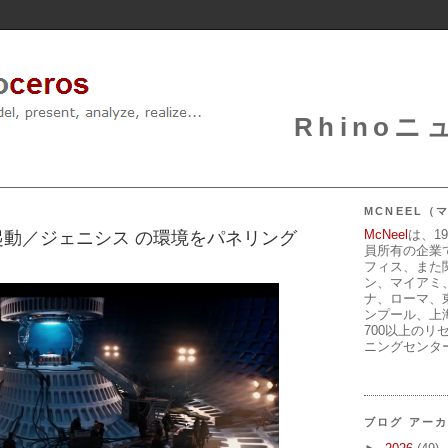
Rhinoニュ
MCNEEL
McNeel
は、1
動／ジェニシス の環境をパネリング
員所有の企業
フィス、また
ン、マイアミ
ナ、ローマ、
ンプール、上
700以上のリ
ニングセンタ
ブログ アー