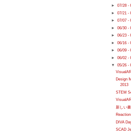
►
07/28 -
►
07/21 -
►
07/07 -
►
06/30 -
►
06/23 -
►
06/16 -
►
06/09 -
►
06/02 -
▼
05/26 -
Visua
Design M
2013
STEM S
VisualA
新しい書籍: 
React
DIVA Da
SCAD Je