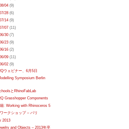
 08/04
(9)
 07/28
(6)
 07/14
(9)
 07/07
(11)
 06/30
(7)
 06/23
(9)
 06/16
(2)
 06/09
(11)
 06/02
(9)
lARQウェビナー、6月5日
odelling Symposium Berlin
choolsとRhinoFabLab
RQ Grasshopper Components
Working with Rhinoceros 5
ionワークショップ – パリ
y 2013
welry and Objects – 2013年卒