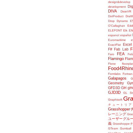
design&develop
Dig
development
DIVA
DixieVR
DotProduct
Draft
Drop
Dynamo
E
O'Callaghan
Edd
ELEFONT
Elk
E
espanol
español
Euromaritime
e
Excel
ExactFlat
F
F#
Fab Lab
FEA
Faro
Fel
Flamingo
Flam
Flone
floorpla
Food4Rhin
Formlabs
Fortran
Galapagos
G
Geometry Gy
GFD3D
GH
gH
GJD3D
GL St
Gr
Graphisoft
チュートリア
Grasshop
レーニング
Gr
ユーザーグル
義
Grasshop
GTeam
Gumball