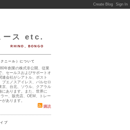
ース etc.
RHINO、BONGO
（マクニール）について
980年創業の株式非公開、従業
で、セールスおよびサポートオ
関連会社がシアトル、ボスト
、ブエノスアイレス、バルセロ
東京、台北、ソウル、クアラル
海にあります。また、世界に
セラー、販売店、OEM、トレー
ーがあります。
購読
カイブ