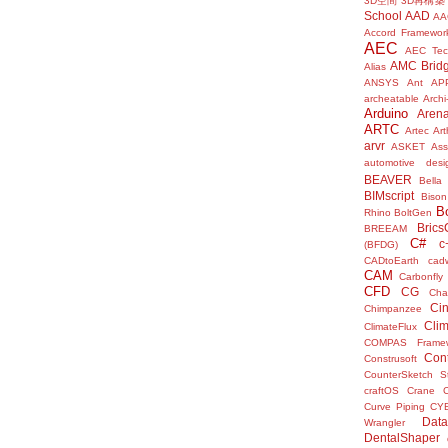
3D空間
3D再構築
School
AAD
AA
Accord Framewor
AEC
AEC Tec
AMC Brid
Alias
ANSYS
Ant
AP
archeatable
Archi
Arduino
Aren
ARTC
Artec
Ar
arvr
ASKET
Ass
automotive desi
BEAVER
Bella
BIMscript
Bison
B
Rhino
BoltGen
Bric
BREEAM
C#
c
(BFDG)
CADtoEarth
cad
CAM
Carbonfly
CFD
CG
Cha
Ci
Chimpanzee
Clim
ClimateFlux
COMPAS Framew
Con
Construsoft
CounterSketch S
craftOS
Crane
Curve Piping
CY
Data
Wrangler
DentalShaper