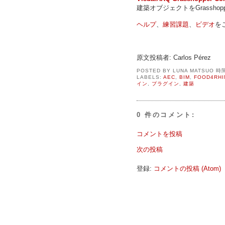
建築オブジェクトをGrassho
ヘルプ
、
練習課題
、
ビデオ
を
原文投稿者: Carlos Pérez
POSTED BY
LUNA MATSUO
時
LABELS:
AEC
,
BIM
,
FOOD4RHI
イン
,
プラグイン
,
建築
0 件のコメント:
コメントを投稿
次の投稿
登録:
コメントの投稿 (Atom)