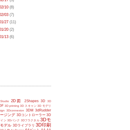
 02/10
(8)
 02/03
(7)
 01/27
(11)
 01/20
(2)
 01/13
(6)
2D図
2Shapes
3D
Studio
3D
DF
3D printing
3D スキャン
3D モデリ
3DM
3dRudder
sign
3Dconnexion
メージング
3Dコントローラー
3D
3Dモ
ザイン
3Dバンク
3Dフラクタル
3D印刷
Dモデル
3Dライブラリ
64ビット
AA
AA