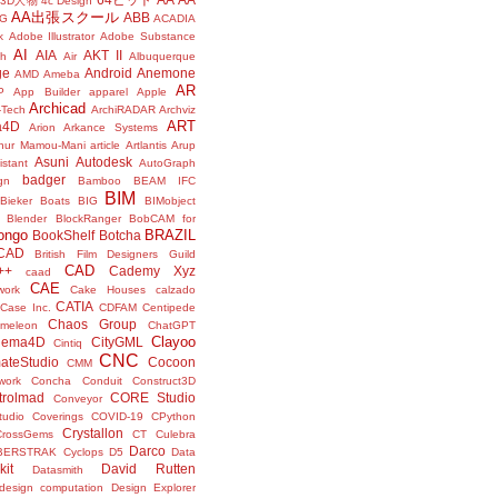
3D人物
4c Design
AA出張スクール
ABB
G
ACADIA
k
Adobe Illustrator
Adobe Substance
AI
AIA
AKT II
h
Air
Albuquerque
ge
Android
Anemone
AMD
Ameba
AR
P
App Builder
apparel
Apple
Archicad
-Tech
ArchiRADAR
Archviz
ART
a4D
Arion
Arkance Systems
thur Mamou-Mani
article
Artlantis
Arup
Asuni
Autodesk
istant
AutoGraph
badger
gn
Bamboo
BEAM IFC
BIM
Bieker Boats
BIG
BIMobject
Blender
BlockRanger
BobCAM for
ongo
BRAZIL
BookShelf
Botcha
sCAD
British Film Designers Guild
CAD
++
Cademy Xyz
caad
CAE
work
Cake Houses
calzado
CATIA
Case Inc.
CDFAM
Centipede
Chaos Group
meleon
ChatGPT
Clayoo
nema4D
CityGML
Cintiq
CNC
ateStudio
Cocoon
CMM
ork
Concha
Conduit
Construct3D
trolmad
CORE Studio
Conveyor
tudio
Coverings
COVID-19
CPython
Crystallon
CrossGems
CT
Culebra
Darco
BERSTRAK
Cyclops
D5
Data
kit
David Rutten
Datasmith
design computation
Design Explorer