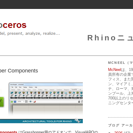
Rhinoニュ
MCNEEL
McNeel
は、1
per Components
員所有の企業
フィス、また
ン、マイアミ
ナ、ローマ、
ンプール、上
700以上のリ
ニングセンタ
ブログ アー
mponents
はGrasshopper用のアドオンで、VisualARQの