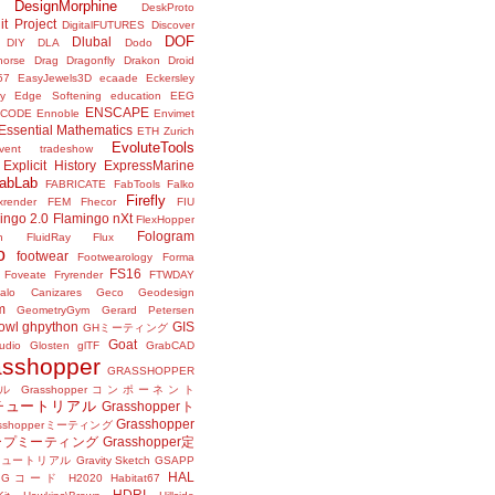
DesignMorphine
DeskProto
it Project
DigitalFUTURES
Discover
DOF
Dlubal
DIY
DLA
Dodo
horse
Drag
Dragonfly
Drakon
Droid
57
EasyJewels3D
ecaade
Eckersley
y
Edge Softening
education
EEG
ENSCAPE
NCODE
Ennoble
Envimet
Essential Mathematics
ETH Zurich
EvoluteTools
vent tradeshow
Explicit History
ExpressMarine
abLab
FABRICATE
FabTools
Falko
Firefly
ixrender
FEM
Fhecor
FIU
ingo 2.0
Flamingo nXt
FlexHopper
Fologram
n
FluidRay
Flux
o
footwear
Footwearology
Forma
FS16
Foveate
Fryrender
FTWDAY
alo Canizares
Geco
Geodesign
m
GeometryGym
Gerard Petersen
owl
ghpython
GIS
GHミーティング
Goat
udio
Glosten
glTF
GrabCAD
asshopper
GRASSHOPPER
ル
Grasshopperコンポーネント
perチュートリアル
Grasshopperト
Grasshopper
asshopperミーティング
ープミーティング
Grasshopper定
peチュートリアル
Gravity Sketch
GSAPP
HAL
Gコード
H2020
Habitat67
HDRI