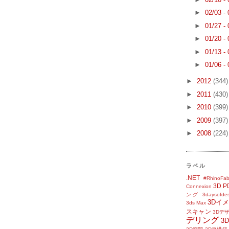
►
02/03 -
►
01/27 -
►
01/20 -
►
01/13 -
►
01/06 -
►
2012
(344)
►
2011
(430)
►
2010
(399)
►
2009
(397)
►
2008
(224)
ラベル
.NET
#RhinoFab
3D P
Connexion
ング
3daysofde
3Dイ
3ds Max
スキャン
3Dデ
デリング
3