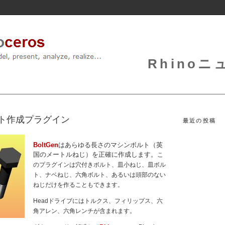
Rhinoニュ
のボルト作成プラグイン
最近の投稿
BoltGen
はあらゆる長さのマシンボルト（英
国のメートルねじ）を正確に作成します。
こ
のプラグインは穴付きボルト、皿小ねじ、皿ボル
ト、ナベねじ、六角ボルト、あるいは頭部のない
ねじだけを作ることもできます。
Headドライブにはトルクス、フィリップス、六
角アレン、六角レンチが含まれます。