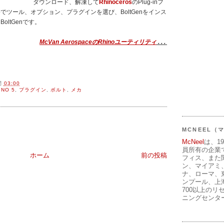
ダウンロード、解凍して
Rhinoceros
のPlug-inフ
oでツール、オプション、プラグインを選び、BoltGenをインス
oltGenです。
McVan AerospaceのRhinoユーティリティ
. . .
間
03:00
INO 5
,
プラグイン
,
ボルト
,
メカ
MCNEEL
McNeel
は、1
員所有の企業
ホーム
前の投稿
フィス、また
ン、マイアミ
ナ、ローマ、
ンプール、上
700以上のリ
ニングセンタ