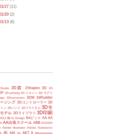
 01/27
(11)
 01/20
(2)
 01/13
(6)
2D図
2Shapes
3D
Studio
3D
DF
3D printing
3D スキャン
3D モデリ
3DM
3dRudder
sign
3Dconnexion
メージング
3Dコントローラー
3D
3Dモ
ザイン
3Dバンク
3Dフラクタル
3D印刷
Dモデル
3Dライブラリ
64ビット
AA
AA
3D人物
4c Design
AA出張スクール
ABB
G
ACADIA
k
Adobe Illustrator
Adobe Substance
AI
AIA
AKT II
h
Air
Albuquerque