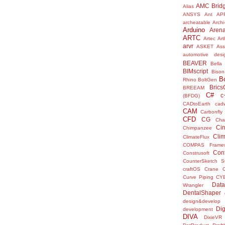
AMC Brid
Alias
ANSYS
Ant
AP
archeatable
Archi
Arduino
Aren
ARTC
Artec
Ar
arvr
ASKET
Ass
automotive desi
BEAVER
Bella
BIMscript
Bison
B
Rhino
BoltGen
Bric
BREEAM
C#
c
(BFDG)
CADtoEarth
cad
CAM
Carbonfly
CFD
CG
Cha
Ci
Chimpanzee
Clim
ClimateFlux
COMPAS Framew
Con
Construsoft
CounterSketch S
craftOS
Crane
Curve Piping
CY
Data
Wrangler
DentalShaper
design&develop
Dig
development
DIVA
DixieVR