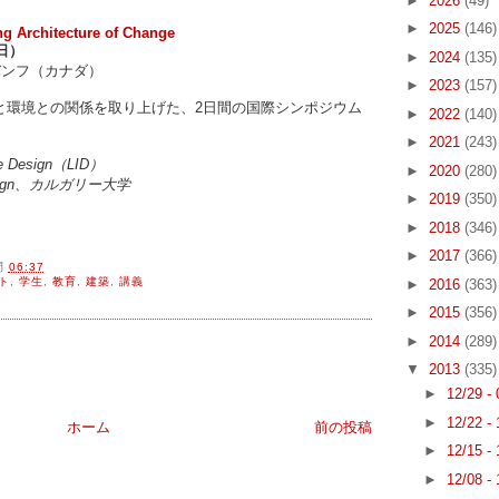
►
2026
(49)
►
2025
(146)
ng Architecture of Change
曜日）
►
2024
(135)
タ州バンフ（カナダ）
►
2023
(157)
と環境との関係を取り上げた、2日間の国際シンポジウム
►
2022
(140)
►
2021
(243)
ive Design（LID）
►
2020
(280)
l Design、カルガリー大学
►
2019
(350)
►
2018
(346)
►
2017
(366)
間
06:37
ト
,
学生
,
教育
,
建築
,
講義
►
2016
(363)
►
2015
(356)
►
2014
(289)
▼
2013
(335)
►
12/29 -
►
12/22 -
ホーム
前の投稿
►
12/15 -
►
12/08 -