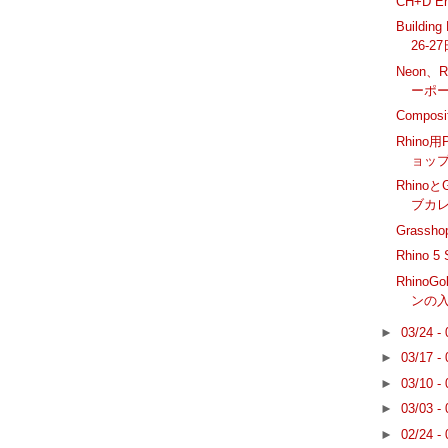
CH+D Em
Buildi
26-2
Neon、
ーポ
Composit
Rhino
ョップ
Rhinoと
ブカ
Grass
Rhino
RhinoG
ンの
►
03/24 -
►
03/17 -
►
03/10 -
►
03/03 -
►
02/24 -