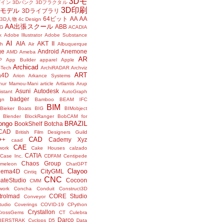
3Dモ
ザイン
3Dバンク
3Dフラクタル
3D印刷
Dモデル
3Dライブラリ
64ビット
AA
AA
3D人物
4c Design
AA出張スクール
ABB
G
ACADIA
k
Adobe Illustrator
Adobe Substance
AI
AIA
AKT II
h
Air
Albuquerque
ge
Android
Anemone
AMD
Ameba
AR
P
App Builder
apparel
Apple
Archicad
-Tech
ArchiRADAR
Archviz
ART
a4D
Arion
Arkance Systems
thur Mamou-Mani
article
Artlantis
Arup
Asuni
Autodesk
istant
AutoGraph
badger
gn
Bamboo
BEAM IFC
BIM
Bieker Boats
BIG
BIMobject
Blender
BlockRanger
BobCAM for
ongo
BRAZIL
BookShelf
Botcha
sCAD
British Film Designers Guild
CAD
++
Cademy Xyz
caad
CAE
work
Cake Houses
calzado
CATIA
Case Inc.
CDFAM
Centipede
Chaos Group
meleon
ChatGPT
Clayoo
nema4D
CityGML
Cintiq
CNC
ateStudio
Cocoon
CMM
ork
Concha
Conduit
Construct3D
trolmad
CORE Studio
Conveyor
tudio
Coverings
COVID-19
CPython
Crystallon
CrossGems
CT
Culebra
Darco
BERSTRAK
Cyclops
D5
Data