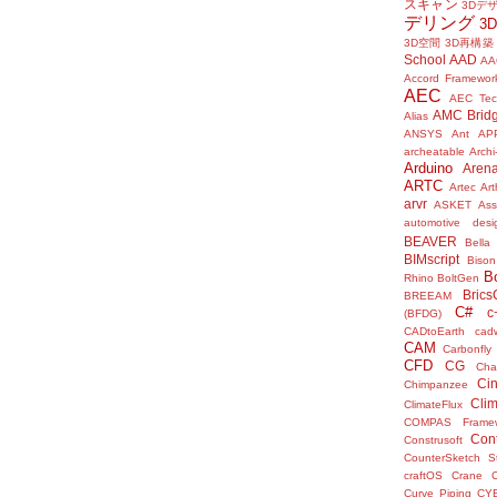
スキャン
3Dデ
デリング
3
3D空間
3D再構築
School
AAD
AA
Accord Framewor
AEC
AEC Tec
AMC Brid
Alias
ANSYS
Ant
AP
archeatable
Archi
Arduino
Aren
ARTC
Artec
Ar
arvr
ASKET
Ass
automotive desi
BEAVER
Bella
BIMscript
Bison
B
Rhino
BoltGen
Bric
BREEAM
C#
c
(BFDG)
CADtoEarth
cad
CAM
Carbonfly
CFD
CG
Cha
Ci
Chimpanzee
Clim
ClimateFlux
COMPAS Framew
Con
Construsoft
CounterSketch S
craftOS
Crane
Curve Piping
CY