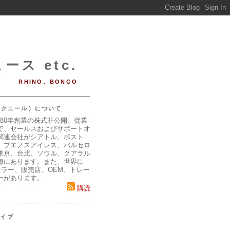
ース etc.
RHINO、BONGO
（マクニール）について
980年創業の株式非公開、従業
で、セールスおよびサポートオ
関連会社がシアトル、ボスト
、ブエノスアイレス、バルセロ
東京、台北、ソウル、クアラル
海にあります。また、世界に
セラー、販売店、OEM、トレー
ーがあります。
購読
カイブ