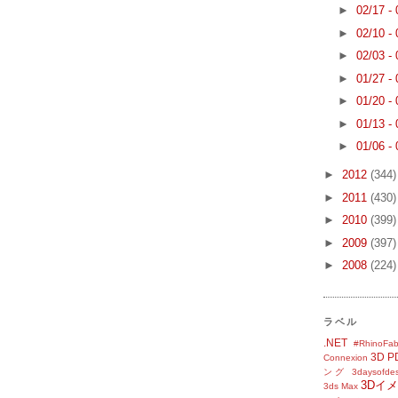
►
02/17 -
►
02/10 -
►
02/03 -
►
01/27 -
►
01/20 -
►
01/13 -
►
01/06 -
►
2012
(344)
►
2011
(430)
►
2010
(399)
►
2009
(397)
►
2008
(224)
ラベル
.NET
#RhinoFab
3D P
Connexion
ング
3daysofde
3Dイ
3ds Max