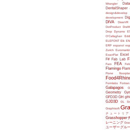
Data
Wrangler
DentalShaper
design&develop
Dig
development
DIVA
DixieVR
DotProduct
Draft
Drop
Dynamo
E
O'Callaghan
Edd
ELEFONT
Elk
E
ERP
espanol
es
Zurich
Euromariti
Excel
ExactFlat
F
F#
Fab Lab
FEA
Faro
Fel
Flamingo
Flam
Flone
floorpla
Food4Rhin
Formlabs
Fortran
Galapagos
G
Geometry Gy
GFD3D
GH
gH
GJD3D
GL St
Gr
Graphisoft
チュートリア
Grasshop
レーニング
Gr
ユーザーグル