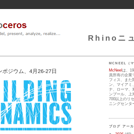
Rhinoニュ
MCNEEL
McNeel
は、1
csシンポジウム、4月26-27日
員所有の企業
フィス、また
ン、マイアミ
ナ、ローマ、
ンプール、上
700以上のリ
ニングセンタ
ブログ アー