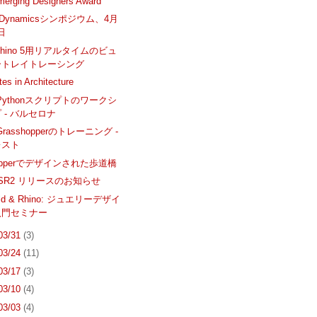
erging Designers Award
ng Dynamicsシンポジウム、4月
7日
Rhino 5用リアルタイムのビュ
ートレイトレーシング
es in Architecture
用Pythonスクリプトのワークシ
 - バルセロナ
Grasshopperのトレーニング -
レスト
hopperでデザインされた歩道橋
 5 SR2 リリースのお知らせ
old & Rhino: ジュエリーデザイ
入門セミナー
 03/31
(3)
 03/24
(11)
 03/17
(3)
 03/10
(4)
 03/03
(4)