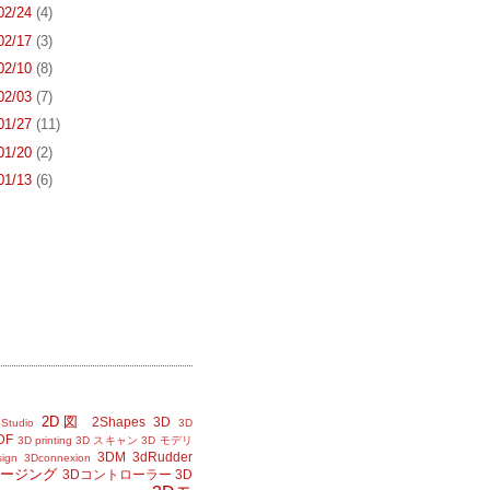
 02/24
(4)
 02/17
(3)
 02/10
(8)
 02/03
(7)
 01/27
(11)
 01/20
(2)
 01/13
(6)
2D図
2Shapes
3D
Studio
3D
DF
3D printing
3D スキャン
3D モデリ
3DM
3dRudder
sign
3Dconnexion
メージング
3Dコントローラー
3D