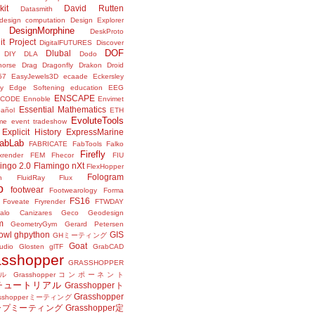
kit
David Rutten
Datasmith
design computation
Design Explorer
DesignMorphine
DeskProto
it Project
DigitalFUTURES
Discover
DOF
Dlubal
DIY
DLA
Dodo
horse
Drag
Dragonfly
Drakon
Droid
57
EasyJewels3D
ecaade
Eckersley
y
Edge Softening
education
EEG
ENSCAPE
NCODE
Ennoble
Envimet
Essential Mathematics
pañol
ETH
EvoluteTools
me
event tradeshow
Explicit History
ExpressMarine
abLab
FABRICATE
FabTools
Falko
Firefly
ixrender
FEM
Fhecor
FIU
ingo 2.0
Flamingo nXt
FlexHopper
Fologram
n
FluidRay
Flux
o
footwear
Footwearology
Forma
FS16
Foveate
Fryrender
FTWDAY
alo Canizares
Geco
Geodesign
m
GeometryGym
Gerard Petersen
owl
ghpython
GIS
GHミーティング
Goat
udio
Glosten
glTF
GrabCAD
asshopper
GRASSHOPPER
ル
Grasshopperコンポーネント
perチュートリアル
Grasshopperト
Grasshopper
asshopperミーティング
ープミーティング
Grasshopper定