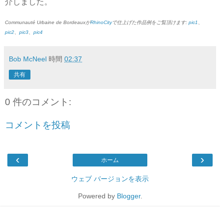
介しました。
Communauté Urbaine de Bordeauxが
RhinoCity
で仕上げた作品例をご覧頂けます:
pic1
、
pic2
、
pic3
、
pic4
Bob McNeel
時間
02:37
共有
0 件のコメント:
コメントを投稿
‹
›
ホーム
ウェブ バージョンを表示
Powered by
Blogger
.