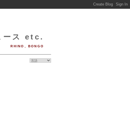
ース etc.
RHINO、BONGO