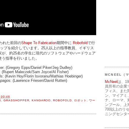
行われた前回の
Shape To Fabrication
期間中に
Robofold
で行
ップを紹介しています。25人以上の指導教員、イギリス
家が、約25名の学生に現代のソフトウェアやハードウェア
使う指導を行いました。
er: (Gregory Epps/Daniel Piker/Jeg Dudley)
 (Rupert Maleczek/Sam Joyce/Al Fisher)
MCNEEL
ls: (Kevin Hoy/Florin Isvoranu/Mathias Hoebinger)
apagos: (Lawrence Friesen/David Rutten)
McNeel
は、1
員所有の企業
フィス、また
ン、マイアミ
間
00:46
ナ、ローマ、
S
,
GRASSHOPPER
,
KANGAROO
,
ROBOFOLD
,
ロボット
,
ワー
ンプール、上
700以上のリ
ニングセンタ