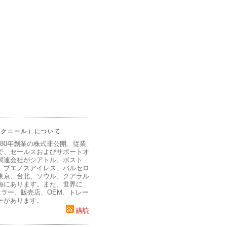
（マクニール）について
980年創業の株式非公開、従業
で、セールスおよびサポートオ
関連会社がシアトル、ボスト
、ブエノスアイレス、バルセロ
東京、台北、ソウル、クアラル
海にあります。また、世界に
セラー、販売店、OEM、トレー
ーがあります。
購読