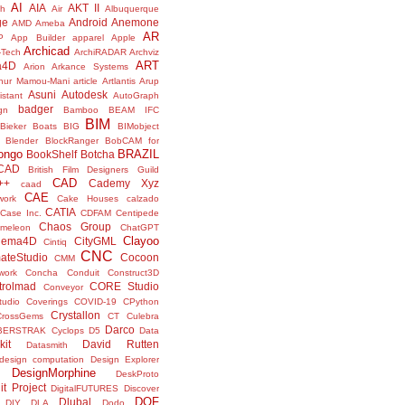
AI
AIA
AKT II
h
Air
Albuquerque
ge
Android
Anemone
AMD
Ameba
AR
P
App Builder
apparel
Apple
Archicad
-Tech
ArchiRADAR
Archviz
ART
a4D
Arion
Arkance Systems
thur Mamou-Mani
article
Artlantis
Arup
Asuni
Autodesk
istant
AutoGraph
badger
gn
Bamboo
BEAM IFC
BIM
Bieker Boats
BIG
BIMobject
Blender
BlockRanger
BobCAM for
ongo
BRAZIL
BookShelf
Botcha
sCAD
British Film Designers Guild
CAD
++
Cademy Xyz
caad
CAE
work
Cake Houses
calzado
CATIA
Case Inc.
CDFAM
Centipede
Chaos Group
meleon
ChatGPT
Clayoo
nema4D
CityGML
Cintiq
CNC
ateStudio
Cocoon
CMM
ork
Concha
Conduit
Construct3D
trolmad
CORE Studio
Conveyor
tudio
Coverings
COVID-19
CPython
Crystallon
CrossGems
CT
Culebra
Darco
BERSTRAK
Cyclops
D5
Data
kit
David Rutten
Datasmith
design computation
Design Explorer
DesignMorphine
DeskProto
it Project
DigitalFUTURES
Discover
DOF
Dlubal
DIY
DLA
Dodo