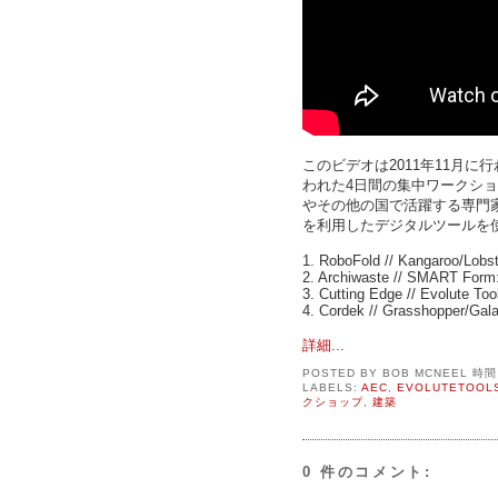
このビデオは2011年11月に
われた4日間の集中ワークショ
やその他の国で活躍する専門
を利用したデジタルツールを
1. RoboFold // Kangaroo/Lobst
2. Archiwaste // SMART Form:
3. Cutting Edge // Evolute Too
4. Cordek // Grasshopper/Gal
詳細...
POSTED BY
BOB MCNEEL
時
LABELS:
AEC
,
EVOLUTETOOL
クショップ
,
建築
0 件のコメント: