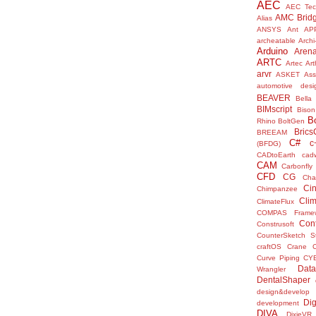
AEC
AEC Tec
AMC Brid
Alias
ANSYS
Ant
AP
archeatable
Archi
Arduino
Aren
ARTC
Artec
Ar
arvr
ASKET
Ass
automotive desi
BEAVER
Bella
BIMscript
Bison
B
Rhino
BoltGen
Bric
BREEAM
C#
c
(BFDG)
CADtoEarth
cad
CAM
Carbonfly
CFD
CG
Cha
Ci
Chimpanzee
Clim
ClimateFlux
COMPAS Framew
Con
Construsoft
CounterSketch S
craftOS
Crane
Curve Piping
CY
Data
Wrangler
DentalShaper
design&develop
Dig
development
DIVA
DixieVR