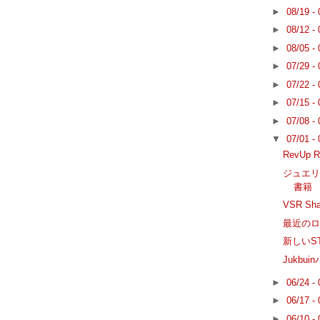
►
08/19 -
►
08/12 -
►
08/05 -
►
07/29 -
►
07/22 -
►
07/15 -
►
07/08 -
▼
07/01 -
RevUp
ジュエ
書籍
VSR S
最近の
新しいS
Jukbu
►
06/24 -
►
06/17 -
►
06/10 -