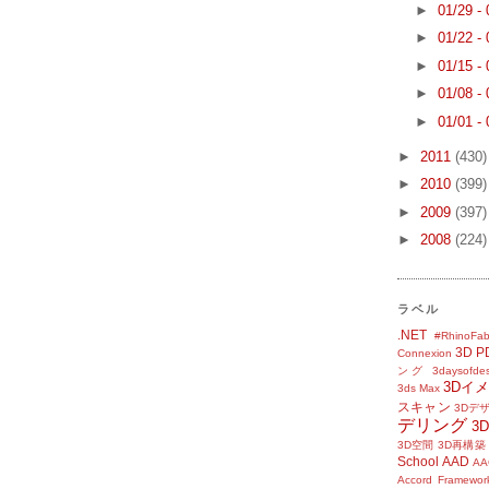
►
01/29 -
►
01/22 -
►
01/15 -
►
01/08 -
►
01/01 -
►
2011
(430)
►
2010
(399)
►
2009
(397)
►
2008
(224)
ラベル
.NET
#RhinoFab
3D P
Connexion
ング
3daysofde
3Dイ
3ds Max
スキャン
3Dデ
デリング
3
3D空間
3D再構築
School
AAD
AA
Accord Framewor