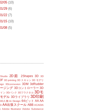
 02/05
(10)
 01/29
(6)
 01/22
(7)
 01/15
(10)
 01/08
(5)
2D図
2Shapes
3D
Studio
3D
DF
3D printing
3D スキャン
3D モデリ
3DM
3dRudder
sign
3Dconnexion
メージング
3Dコントローラー
3D
3Dモ
ザイン
3Dバンク
3Dフラクタル
3D印刷
Dモデル
3Dライブラリ
64ビット
AA
AA
3D人物
4c Design
AA出張スクール
ABB
G
ACADIA
k
Adobe Illustrator
Adobe Substance