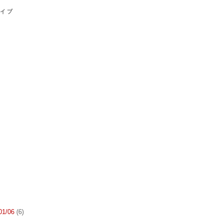
カイブ
 01/06
(6)