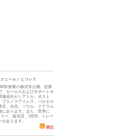
（マクニール）について
980年創業の株式非公開、従業
で、セールスおよびサポートオ
関連会社がシアトル、ボスト
、ブエノスアイレス、バルセロ
東京、台北、ソウル、クアラル
海にあります。また、世界に
セラー、販売店、OEM、トレー
ーがあります。
購読