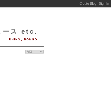
ース etc.
RHINO、BONGO