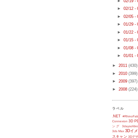
►
02/19 -
►
02/12 -
►
02/05 -
►
01/29 -
►
01/22 -
►
01/15 -
►
01/08 -
►
01/01 -
►
2011
(430)
►
2010
(399)
►
2009
(397)
►
2008
(224)
ラベル
.NET
#RhinoFab
3D P
Connexion
ング
3daysofde
3Dイ
3ds Max
スキャン
3Dデ