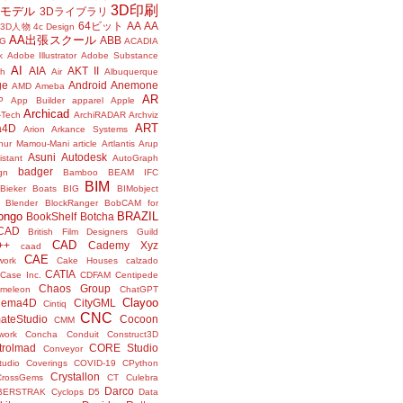
3D印刷
Dモデル
3Dライブラリ
64ビット
AA
AA
3D人物
4c Design
AA出張スクール
ABB
G
ACADIA
k
Adobe Illustrator
Adobe Substance
AI
AIA
AKT II
h
Air
Albuquerque
ge
Android
Anemone
AMD
Ameba
AR
P
App Builder
apparel
Apple
Archicad
-Tech
ArchiRADAR
Archviz
ART
a4D
Arion
Arkance Systems
thur Mamou-Mani
article
Artlantis
Arup
Asuni
Autodesk
istant
AutoGraph
badger
gn
Bamboo
BEAM IFC
BIM
Bieker Boats
BIG
BIMobject
Blender
BlockRanger
BobCAM for
ongo
BRAZIL
BookShelf
Botcha
sCAD
British Film Designers Guild
CAD
++
Cademy Xyz
caad
CAE
work
Cake Houses
calzado
CATIA
Case Inc.
CDFAM
Centipede
Chaos Group
meleon
ChatGPT
Clayoo
nema4D
CityGML
Cintiq
CNC
ateStudio
Cocoon
CMM
ork
Concha
Conduit
Construct3D
trolmad
CORE Studio
Conveyor
tudio
Coverings
COVID-19
CPython
Crystallon
CrossGems
CT
Culebra
Darco
BERSTRAK
Cyclops
D5
Data