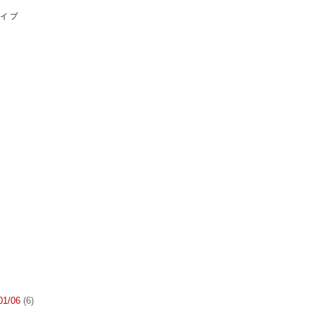
カイブ
 01/06
(6)