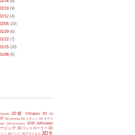
 02/26
(8)
 02/19
(9)
 02/12
(4)
 02/05
(10)
 01/29
(6)
 01/22
(7)
 01/15
(10)
 01/08
(5)
2D図
2Shapes
3D
Studio
3D
DF
3D printing
3D スキャン
3D モデリ
3DM
3dRudder
sign
3Dconnexion
メージング
3Dコントローラー
3D
3Dモ
ザイン
3Dバンク
3Dフラクタル