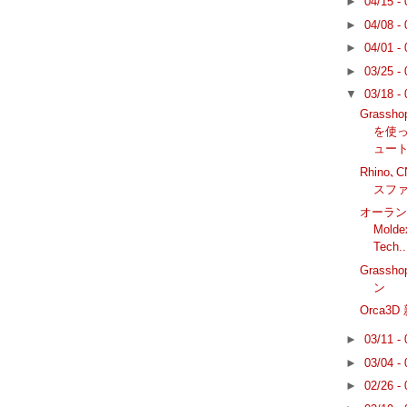
►
04/15 -
►
04/08 -
►
04/01 -
►
03/25 -
▼
03/18 -
Grassh
を使
ュー
Rhino
スフ
オーラン
Molde
Tech..
Grassh
ン
Orca3D
►
03/11 -
►
03/04 -
►
02/26 -