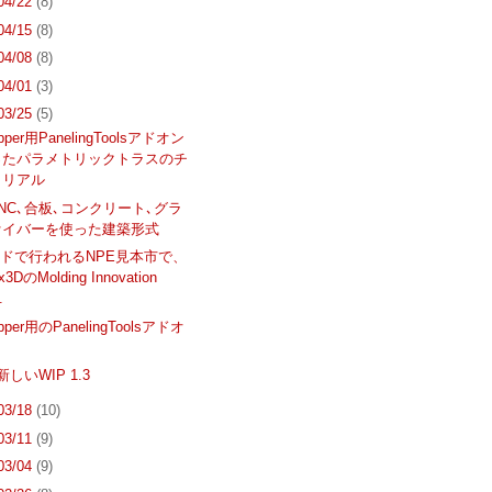
 04/22
(8)
 04/15
(8)
 04/08
(8)
 04/01
(3)
 03/25
(5)
opper用PanelingToolsアドオン
ったパラメトリックトラスのチ
トリアル
､CNC､合板､コンクリート､グラ
ァイバーを使った建築形式
ドで行われるNPE見本市で、
x3DのMolding Innovation
.
opper用のPanelingToolsアドオ
 新しいWIP 1.3
 03/18
(10)
 03/11
(9)
 03/04
(9)