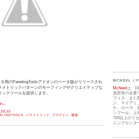
MCNEEL
o 5.0ベータ用のPanelingToolsアドオンのベータ版がリリースされ
ラメトリックパターンのモーフィングやクリエイティブな
McNeel
は、1
リックツールを提供します。
員所有の企業
フィス、また
ン、マイアミ
..
ナ、ローマ、
間
08:30
ンプール、上
ELINGTOOLS
,
パラメトリック
,
プラグイン
,
建築
700以上のリ
ニングセンタ