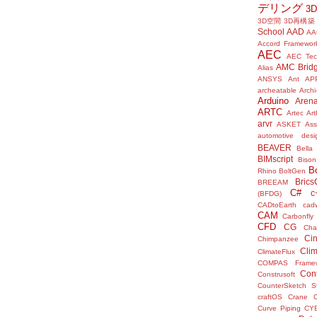
デリング
3
3D空間
3D再構築
School
AAD
AA
Accord Framewor
AEC
AEC Tec
AMC Brid
Alias
ANSYS
Ant
AP
archeatable
Archi
Arduino
Aren
ARTC
Artec
Ar
arvr
ASKET
Ass
automotive desi
BEAVER
Bella
BIMscript
Bison
B
Rhino
BoltGen
Bric
BREEAM
C#
c
(BFDG)
CADtoEarth
cad
CAM
Carbonfly
CFD
CG
Cha
Ci
Chimpanzee
Clim
ClimateFlux
COMPAS Framew
Con
Construsoft
CounterSketch S
craftOS
Crane
Curve Piping
CY