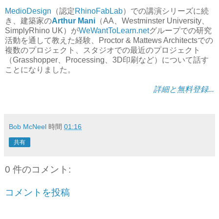
MedioDesign
（認定
RhinoFabLab
）での講演シリーズに続
き、建築家の
Arthur Mani
（AA、Westminster University、
SimplyRhino UK）が
WeWantToLearn.net
グループでの研究
活動を通して教えた経験、Proctor & Mattews Architectsでの
複数のプロジェクト、スタジオでの最近のプロジェクト
（Grasshopper、Processing、3D印刷など）について話す
ことになりました。
詳細と無料登録...
Bob McNeel
時間
01:16
共有
0 件のコメント:
コメントを投稿