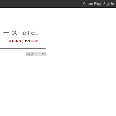
ース etc.
RHINO、BONGO