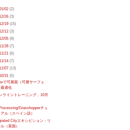
 01/02
(2)
 12/26
(3)
 12/19
(15)
 12/12
(3)
 12/05
(9)
 11/28
(7)
 11/21
(6)
 11/14
(7)
 11/07
(13)
 10/31
(5)
agosで可展面（可展サーフェ
を最適化
yオンライントレーニング、10月
/Processing/Grasshopperチュ
リアル（スペイン語）
tegrated Cityエキシビション - リ
ール（英国）