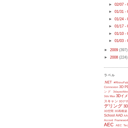
►
02/07 -
►
01/31 -
►
01/24 -
►
01/17 -
►
01/10 -
►
01/03 -
►
2009
(397)
►
2008
(224)
ラベル
.NET
#RhinoFab
3D P
Connexion
ング
3daysofde
3Dイ
3ds Max
スキャン
3Dデ
デリング
3
3D空間
3D再構築
School
AAD
AA
Accord Framewor
AEC
AEC Tec