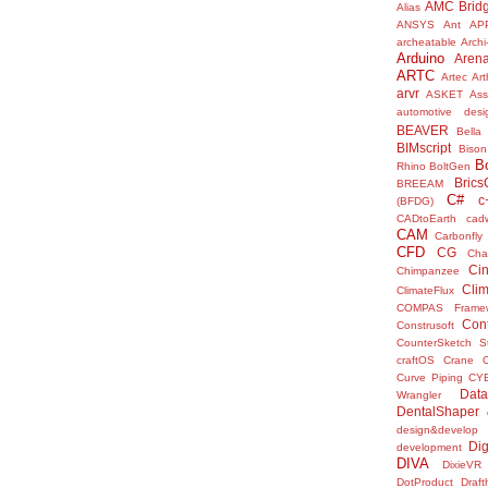
AMC Brid
Alias
ANSYS
Ant
AP
archeatable
Archi
Arduino
Aren
ARTC
Artec
Ar
arvr
ASKET
Ass
automotive desi
BEAVER
Bella
BIMscript
Bison
B
Rhino
BoltGen
Bric
BREEAM
C#
c
(BFDG)
CADtoEarth
cad
CAM
Carbonfly
CFD
CG
Cha
Ci
Chimpanzee
Clim
ClimateFlux
COMPAS Framew
Con
Construsoft
CounterSketch S
craftOS
Crane
Curve Piping
CY
Data
Wrangler
DentalShaper
design&develop
Dig
development
DIVA
DixieVR
DotProduct
Draft