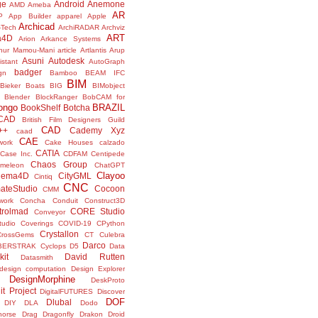
ge
Android
Anemone
AMD
Ameba
AR
P
App Builder
apparel
Apple
Archicad
-Tech
ArchiRADAR
Archviz
ART
a4D
Arion
Arkance Systems
thur Mamou-Mani
article
Artlantis
Arup
Asuni
Autodesk
istant
AutoGraph
badger
gn
Bamboo
BEAM IFC
BIM
Bieker Boats
BIG
BIMobject
Blender
BlockRanger
BobCAM for
ongo
BRAZIL
BookShelf
Botcha
sCAD
British Film Designers Guild
CAD
++
Cademy Xyz
caad
CAE
work
Cake Houses
calzado
CATIA
Case Inc.
CDFAM
Centipede
Chaos Group
meleon
ChatGPT
Clayoo
nema4D
CityGML
Cintiq
CNC
ateStudio
Cocoon
CMM
ork
Concha
Conduit
Construct3D
trolmad
CORE Studio
Conveyor
tudio
Coverings
COVID-19
CPython
Crystallon
CrossGems
CT
Culebra
Darco
BERSTRAK
Cyclops
D5
Data
kit
David Rutten
Datasmith
design computation
Design Explorer
DesignMorphine
DeskProto
it Project
DigitalFUTURES
Discover
DOF
Dlubal
DIY
DLA
Dodo
horse
Drag
Dragonfly
Drakon
Droid