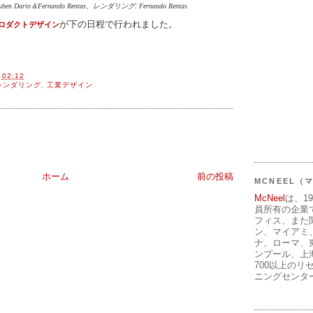
 Dario＆Fernando Rentas、レンダリング: Fernando Rentas
が下の日程で行われました。
 プロダクトデザイン
間
02:12
レンダリング
,
工業デザイン
ホーム
前の投稿
MCNEEL
McNeel
は、1
員所有の企業
フィス、また
ン、マイアミ
ナ、ローマ、
ンプール、上
700以上のリ
ニングセンタ