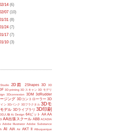
 02/14
(6)
 02/07
(10)
 01/31
(8)
 01/24
(7)
 01/17
(7)
 01/10
(3)
2D図
2Shapes
3D
Studio
3D
DF
3D printing
3D スキャン
3D モデリ
3DM
3dRudder
sign
3Dconnexion
メージング
3Dコントローラー
3D
3Dモ
ザイン
3Dバンク
3Dフラクタル
3D印刷
Dモデル
3Dライブラリ
64ビット
AA
AA
3D人物
4c Design
AA出張スクール
ABB
G
ACADIA
k
Adobe Illustrator
Adobe Substance
AI
AIA
AKT II
h
Air
Albuquerque