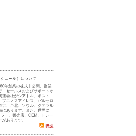
（マクニール）について
980年創業の株式非公開、従業
で、セールスおよびサポートオ
関連会社がシアトル、ボスト
、ブエノスアイレス、バルセロ
東京、台北、ソウル、クアラル
海にあります。また、世界に
セラー、販売店、OEM、トレー
ーがあります。
購読