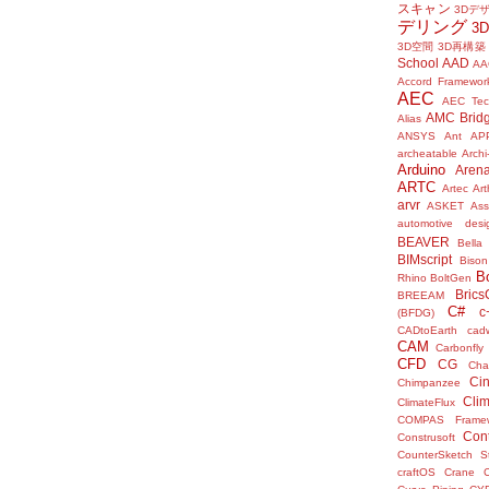
スキャン
3Dデ
デリング
3
3D空間
3D再構築
School
AAD
AA
Accord Framewor
AEC
AEC Tec
AMC Brid
Alias
ANSYS
Ant
AP
archeatable
Archi
Arduino
Aren
ARTC
Artec
Ar
arvr
ASKET
Ass
automotive desi
BEAVER
Bella
BIMscript
Bison
B
Rhino
BoltGen
Bric
BREEAM
C#
c
(BFDG)
CADtoEarth
cad
CAM
Carbonfly
CFD
CG
Cha
Ci
Chimpanzee
Clim
ClimateFlux
COMPAS Framew
Con
Construsoft
CounterSketch S
craftOS
Crane