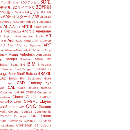
3Dモ
ザイン
3Dバンク
3Dフラクタル
3D印刷
Dモデル
3Dライブラリ
64ビット
AA
AA
3D人物
4c Design
AA出張スクール
ABB
G
ACADIA
k
Adobe Illustrator
Adobe Substance
AI
AIA
AKT II
h
Air
Albuquerque
ge
Android
Anemone
AMD
Ameba
AR
P
App Builder
apparel
Apple
Archicad
-Tech
ArchiRADAR
Archviz
ART
a4D
Arion
Arkance Systems
thur Mamou-Mani
article
Artlantis
Arup
Asuni
Autodesk
istant
AutoGraph
badger
gn
Bamboo
BEAM IFC
BIM
Bieker Boats
BIG
BIMobject
Blender
BlockRanger
BobCAM for
ongo
BRAZIL
BookShelf
Botcha
sCAD
British Film Designers Guild
CAD
++
Cademy Xyz
caad
CAE
work
Cake Houses
calzado
CATIA
Case Inc.
CDFAM
Centipede
Chaos Group
meleon
ChatGPT
Clayoo
nema4D
CityGML
Cintiq
CNC
ateStudio
Cocoon
CMM
ork
Concha
Conduit
Construct3D
trolmad
CORE Studio
Conveyor
tudio
Coverings
COVID-19
CPython
Crystallon
CrossGems
CT
Culebra
Darco