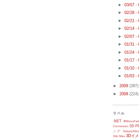
►
03/07 -
►
02/28 -
►
02/21 -
►
02/14 -
►
02/07 -
►
01/31 -
►
01/24 -
►
01/17 -
►
01/10 -
►
01/03 -
►
2009
(397)
►
2008
(224)
ラベル
.NET
#RhinoFab
3D P
Connexion
ング
3daysofde
3Dイ
3ds Max