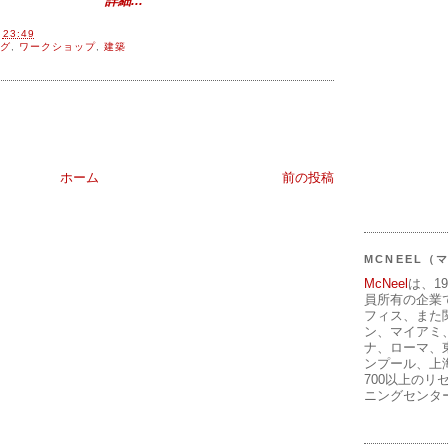
詳細...
間
23:49
グ
,
ワークショップ
,
建築
ホーム
前の投稿
MCNEEL
McNeel
は、1
員所有の企業
フィス、また
ン、マイアミ
ナ、ローマ、
ンプール、上
700以上のリ
ニングセンタ