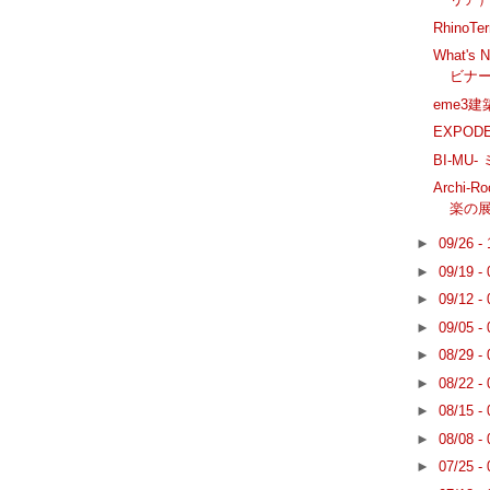
RhinoT
What's
ビナ
eme3
EXPOD
BI-MU-
Archi
楽の
►
09/26 -
►
09/19 -
►
09/12 -
►
09/05 -
►
08/29 -
►
08/22 -
►
08/15 -
►
08/08 -
►
07/25 -