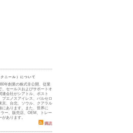
（マクニール）について
980年創業の株式非公開、従業
で、セールスおよびサポートオ
関連会社がシアトル、ボスト
、ブエノスアイレス、バルセロ
東京、台北、ソウル、クアラル
海にあります。また、世界に
セラー、販売店、OEM、トレー
ーがあります。
購読