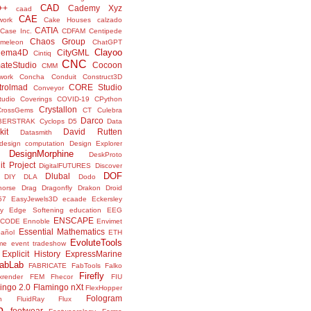
CAD
++
Cademy Xyz
caad
CAE
work
Cake Houses
calzado
CATIA
Case Inc.
CDFAM
Centipede
Chaos Group
meleon
ChatGPT
Clayoo
nema4D
CityGML
Cintiq
CNC
ateStudio
Cocoon
CMM
ork
Concha
Conduit
Construct3D
trolmad
CORE Studio
Conveyor
tudio
Coverings
COVID-19
CPython
Crystallon
CrossGems
CT
Culebra
Darco
BERSTRAK
Cyclops
D5
Data
kit
David Rutten
Datasmith
design computation
Design Explorer
DesignMorphine
DeskProto
it Project
DigitalFUTURES
Discover
DOF
Dlubal
DIY
DLA
Dodo
horse
Drag
Dragonfly
Drakon
Droid
57
EasyJewels3D
ecaade
Eckersley
y
Edge Softening
education
EEG
ENSCAPE
NCODE
Ennoble
Envimet
Essential Mathematics
pañol
ETH
EvoluteTools
me
event tradeshow
Explicit History
ExpressMarine
abLab
FABRICATE
FabTools
Falko
Firefly
ixrender
FEM
Fhecor
FIU
ingo 2.0
Flamingo nXt
FlexHopper
Fologram
n
FluidRay
Flux
o
footwear