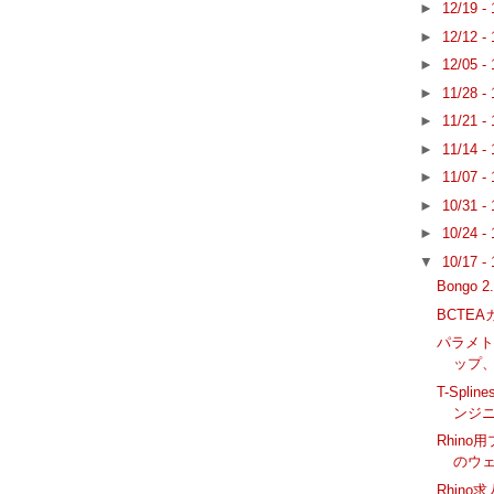
►
12/19 -
►
12/12 -
►
12/05 -
►
11/28 -
►
11/21 -
►
11/14 -
►
11/07 -
►
10/31 -
►
10/24 -
▼
10/17 -
Bongo
BCTEA
パラメ
ップ
T-Spl
ンジ
Rhino
のウ
Rhino