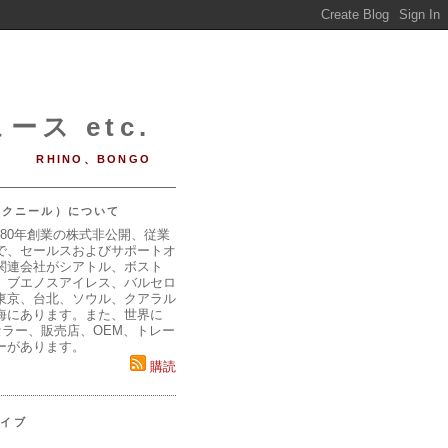
ース etc.
RHINO、BONGO
（マクニール）について
980年創業の株式非公開、従業
で、セールスおよびサポートオ
関連会社がシアトル、ボスト
、ブエノスアイレス、バルセロ
東京、台北、ソウル、クアラル
海にあります。また、世界に
セラー、販売店、OEM、トレー
ーがあります。
購読
カイブ