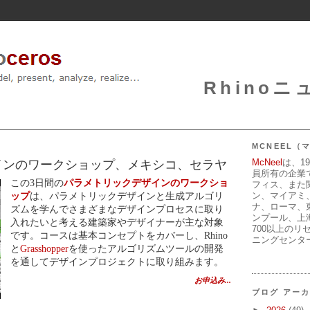
Rhinoニュ
MCNEEL
McNeel
は、1
インのワークショップ、メキシコ、セラヤ
員所有の企業
この3日間の
パラメトリックデザインのワークショ
フィス、また
ン、マイアミ
ップ
は、パラメトリックデザインと生成アルゴリ
ナ、ローマ、
ズムを学んでさまざまなデザインプロセスに取り
ンプール、上
入れたいと考える建築家やデザイナーが主な対象
700以上のリ
です。コースは基本コンセプトをカバーし、Rhino
ニングセンタ
と
Grasshopper
を使ったアルゴリズムツールの開発
を通してデザインプロジェクトに取り組みます。
お申込み...
ブログ アー