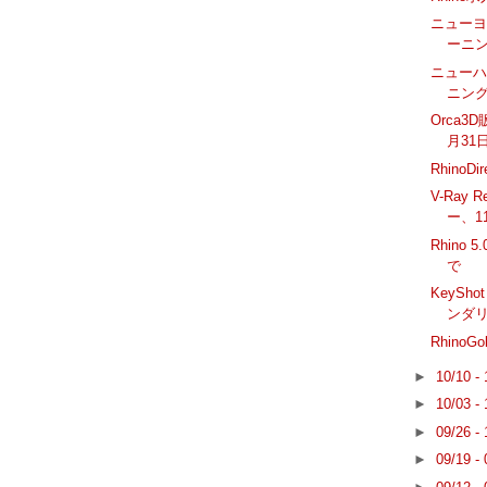
ニューヨー
ーニン
ニューハ
ニン
Orca3
月31
RhinoDi
V-Ray R
ー、1
Rhino
で
KeySh
ンダリ
RhinoG
►
10/10 -
►
10/03 -
►
09/26 -
►
09/19 -