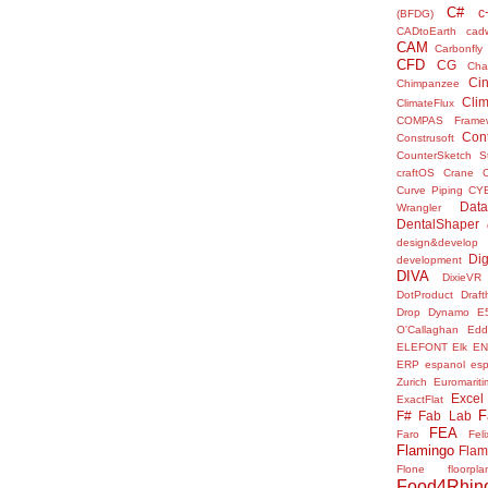
C#
c
(BFDG)
CADtoEarth
cad
CAM
Carbonfly
CFD
CG
Cha
Ci
Chimpanzee
Clim
ClimateFlux
COMPAS Framew
Con
Construsoft
CounterSketch S
craftOS
Crane
Curve Piping
CY
Data
Wrangler
DentalShaper
design&develop
Dig
development
DIVA
DixieVR
DotProduct
Draft
Drop
Dynamo
E
O'Callaghan
Edd
ELEFONT
Elk
E
ERP
espanol
es
Zurich
Euromariti
Excel
ExactFlat
F
F#
Fab Lab
FEA
Faro
Fel
Flamingo
Flam
Flone
floorpla
Food4Rhin