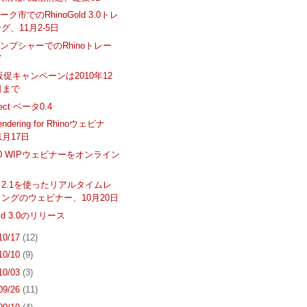
ク市でのRhinoGold 3.0トレ
グ、11月2-5日
ンプシャーでのRhinoトレー
グ
D販促キャンペーンは2010年12
日まで
rect ベータ0.4
endering for Rhinoウェビナ
1月17日
 5.0 WIPウェビナーをオンライン
ot 2.1を使ったリアルタイムレ
ングのウェビナー、10月20日
old 3.0のリリース
 10/17
(12)
 10/10
(9)
 10/03
(3)
 09/26
(11)