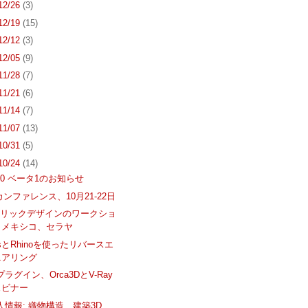
 12/26
(3)
 12/19
(15)
 12/12
(3)
 12/05
(9)
 11/28
(7)
 11/21
(6)
 11/14
(7)
 11/07
(13)
 10/31
(5)
 10/24
(14)
 2.0 ベータ1のお知らせ
カンファレンス、10月21-22日
トリックデザインのワークショ
、メキシコ、セラヤ
inesとRhinoを使ったリバースエ
ニアリング
用プラグイン、Orca3DとV-Ray
ェビナー
求人情報: 織物構造、建築3D