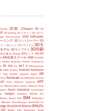
2D図
2Shapes
3D
Studio
3D
DF
3D printing
3D スキャン
3D モデリ
3DM
3dRudder
sign
3Dconnexion
メージング
3Dコントローラー
3D
3Dモ
ザイン
3Dバンク
3Dフラクタル
3D印刷
Dモデル
3Dライブラリ
64ビット
AA
AA
3D人物
4c Design
AA出張スクール
ABB
G
ACADIA
k
Adobe Illustrator
Adobe Substance
AI
AIA
AKT II
h
Air
Albuquerque
ge
Android
Anemone
AMD
Ameba
AR
P
App Builder
apparel
Apple
Archicad
-Tech
ArchiRADAR
Archviz
ART
a4D
Arion
Arkance Systems
thur Mamou-Mani
article
Artlantis
Arup
Asuni
Autodesk
istant
AutoGraph
badger
gn
Bamboo
BEAM IFC
BIM
Bieker Boats
BIG
BIMobject
Blender
BlockRanger
BobCAM for
ongo
BRAZIL
BookShelf
Botcha
sCAD
British Film Designers Guild