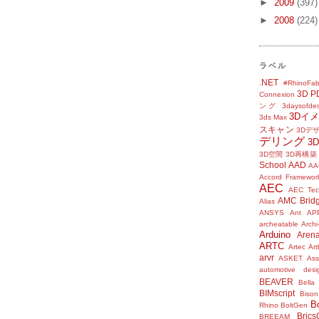
►
2009
(397)
►
2008
(224)
ラベル
.NET
#RhinoFab
3D P
Connexion
ング
3daysofde
3Dイ
3ds Max
スキャン
3Dデ
デリング
3
3D空間
3D再構築
School
AAD
AA
Accord Framewor
AEC
AEC Tec
AMC Brid
Alias
ANSYS
Ant
AP
archeatable
Archi
Arduino
Aren
ARTC
Artec
Ar
arvr
ASKET
Ass
automotive desi
BEAVER
Bella
BIMscript
Bison
B
Rhino
BoltGen
Bric
BREEAM