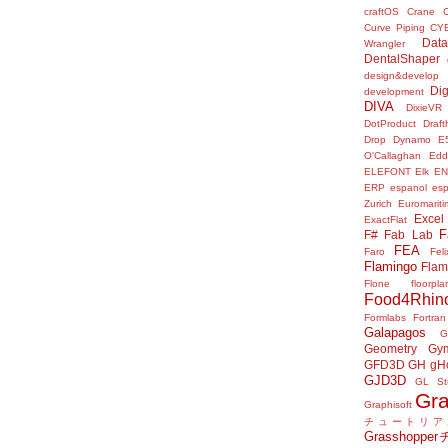
craftOS
Crane
Curve Piping
CY
Data
Wrangler
DentalShaper
design&develop
Dig
development
DIVA
DixieVR
DotProduct
Draft
Drop
Dynamo
E
O'Callaghan
Edd
ELEFONT
Elk
E
ERP
espanol
es
Zurich
Euromariti
Excel
ExactFlat
F
F#
Fab Lab
FEA
Faro
Fel
Flamingo
Flam
Flone
floorpla
Food4Rhin
Formlabs
Fortran
Galapagos
G
Geometry Gy
GFD3D
GH
gH
GJD3D
GL St
Gr
Graphisoft
チュートリア
Grasshop