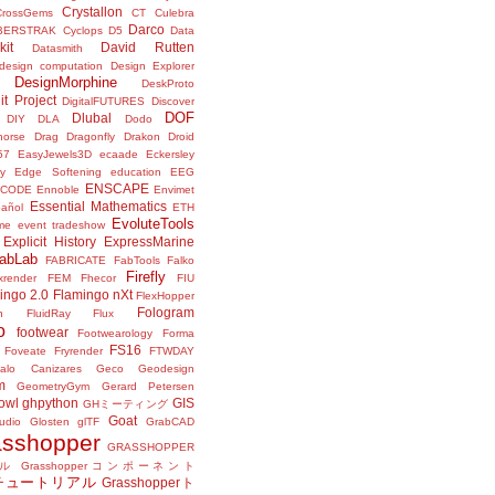
Crystallon
CrossGems
CT
Culebra
Darco
BERSTRAK
Cyclops
D5
Data
kit
David Rutten
Datasmith
design computation
Design Explorer
DesignMorphine
DeskProto
it Project
DigitalFUTURES
Discover
DOF
Dlubal
DIY
DLA
Dodo
horse
Drag
Dragonfly
Drakon
Droid
57
EasyJewels3D
ecaade
Eckersley
y
Edge Softening
education
EEG
ENSCAPE
NCODE
Ennoble
Envimet
Essential Mathematics
pañol
ETH
EvoluteTools
me
event tradeshow
Explicit History
ExpressMarine
abLab
FABRICATE
FabTools
Falko
Firefly
ixrender
FEM
Fhecor
FIU
ingo 2.0
Flamingo nXt
FlexHopper
Fologram
n
FluidRay
Flux
o
footwear
Footwearology
Forma
FS16
Foveate
Fryrender
FTWDAY
alo Canizares
Geco
Geodesign
m
GeometryGym
Gerard Petersen
owl
ghpython
GIS
GHミーティング
Goat
udio
Glosten
glTF
GrabCAD
asshopper
GRASSHOPPER
ル
Grasshopperコンポーネント
perチュートリアル
Grasshopperト