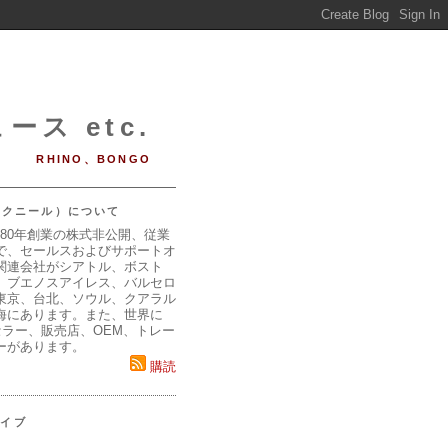
ース etc.
RHINO、BONGO
（マクニール）について
980年創業の株式非公開、従業
で、セールスおよびサポートオ
関連会社がシアトル、ボスト
、ブエノスアイレス、バルセロ
東京、台北、ソウル、クアラル
海にあります。また、世界に
セラー、販売店、OEM、トレー
ーがあります。
購読
カイブ