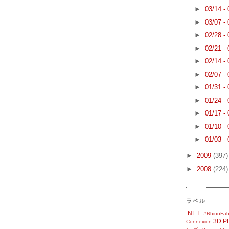
►
03/14 -
►
03/07 -
►
02/28 -
►
02/21 -
►
02/14 -
►
02/07 -
►
01/31 -
►
01/24 -
►
01/17 -
►
01/10 -
►
01/03 -
►
2009
(397)
►
2008
(224)
ラベル
.NET
#RhinoFab
3D P
Connexion