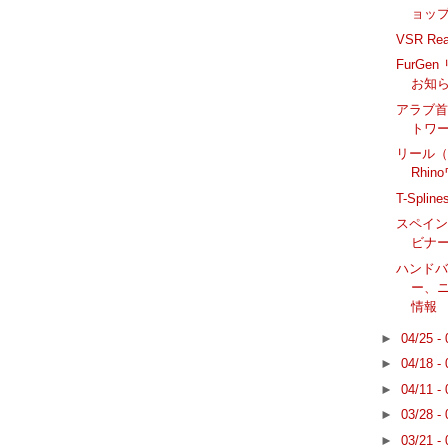
ョッ
VSR Real
FurGe
お知
アラブ首
トワ
リール
Rhi
T-Spl
スペイン語で
ビナ
ハンド
ー、ニ
情報
►
04/25 -
►
04/18 -
►
04/11 -
►
03/28 -
►
03/21 -