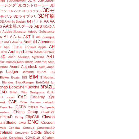
3DM
3dRudder
sign
3Dconnexion
メージング
3Dコントローラー
3D
3Dモ
ザイン
3Dバンク
3Dフラクタル
3D印刷
Dモデル
3Dライブラリ
64ビット
AA
AA
3D人物
4c Design
AA出張スクール
ABB
G
ACADIA
k
Adobe Illustrator
Adobe Substance
AI
AIA
AKT II
h
Air
Albuquerque
ge
Android
Anemone
AMD
Ameba
AR
P
App Builder
apparel
Apple
Archicad
-Tech
ArchiRADAR
Archviz
ART
a4D
Arion
Arkance Systems
thur Mamou-Mani
article
Artlantis
Arup
Asuni
Autodesk
istant
AutoGraph
badger
gn
Bamboo
BEAM IFC
BIM
Bieker Boats
BIG
BIMobject
Blender
BlockRanger
BobCAM for
ongo
BRAZIL
BookShelf
Botcha
sCAD
British Film Designers Guild
CAD
++
Cademy Xyz
caad
CAE
work
Cake Houses
calzado
CATIA
Case Inc.
CDFAM
Centipede
Chaos Group
meleon
ChatGPT
Clayoo
nema4D
CityGML
Cintiq
CNC
ateStudio
Cocoon
CMM
ork
Concha
Conduit
Construct3D
trolmad
CORE Studio
Conveyor
tudio
Coverings
COVID-19
CPython