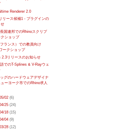
プ
time Renderer 2.0
n リリース候補1 - プラグインの
らせ
長国連邦でのRhinoスクリプ
ークショップ
（フランス）での教員向け
noワークショップ
ines 2.3リリースのお知らせ
のT-Splines & V-Rayウェ
ー
バッグのハードウェアデザイナ
ューヨーク市でのRhino求人
 05/02
(6)
 04/25
(24)
 04/18
(15)
 04/04
(9)
 03/28
(12)