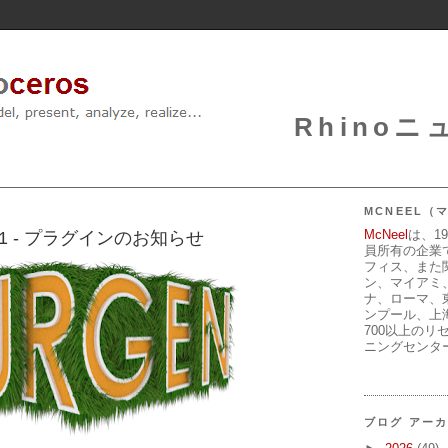
Rhinoニュ
MCNEEL
McNeel
は、1
補1 - プラグインのお知らせ
員所有の企業
フィス、また
ン、マイアミ
ナ、ローマ、
ンプール、上
700以上のリ
ニングセンタ
ブログ アー