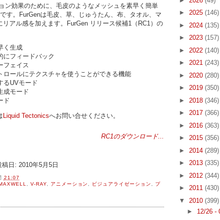
►
2026
(49)
ョン効果のために、毛皮のようなメッシュを素早く簡単
►
2025
(146)
ンです。FurGenは毛皮、草、じゅうたん、布、タオル、マ
アル感を加えます。FurGen リリース候補1（RC1）の
►
2024
(135)
►
2023
(157)
早く生成
►
2022
(140)
的にフィードバック
►
2021
(243)
ーフェイス
トロールにテクスチャを使うことができる機能
►
2020
(280)
するUVモード
►
2019
(350)
生成モード
ード
►
2018
(346)
►
2017
(366)
は
Liquid Tectonics
へお問い合せください。
►
2016
(363)
RC1のダウンロード...
►
2015
(356)
►
2014
(289)
►
2013
(335)
投稿日: 2010年5月5日
►
2012
(344)
間
21:07
MAXWELL
,
V-RAY
,
アニメーション
,
ビジュアライゼーション
,
プ
►
2011
(430)
▼
2010
(399)
►
12/26 -