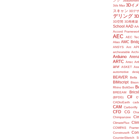
ング
3daysofde
3Dイ
3ds Max
スキャン
3Dデ
デリング
3
3D空間
3D再構築
School
AAD
AA
Accord Framewor
AEC
AEC Tec
AMC Brid
Alias
ANSYS
Ant
AP
archeatable
Archi
Arduino
Aren
ARTC
Artec
Ar
arvr
ASKET
Ass
automotive desi
BEAVER
Bella
BIMscript
Bison
B
Rhino
BoltGen
Bric
BREEAM
C#
c
(BFDG)
CADtoEarth
cad
CAM
Carbonfly
CFD
CG
Cha
Ci
Chimpanzee
Clim
ClimateFlux
COMPAS Framew
Con
Construsoft
CounterSketch S