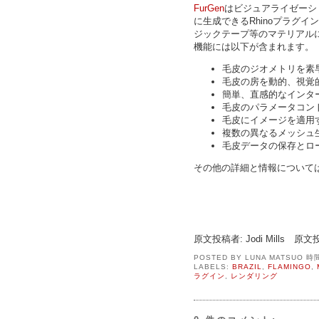
FurGen
はビジュアライゼーシ
に生成できるRhinoプラグイ
ジックテープ等のマテリアルにリ
機能には以下が含まれます。
毛皮のジオメトリを素
毛皮の房を動的、視覚
簡単、直感的なインタ
毛皮のパラメータコン
毛皮にイメージを適用
複数の異なるメッシュ
毛皮データの保存とロ
その他の詳細と情報について
原文投稿者: Jodi Mills 原文
POSTED BY
LUNA MATSUO
時
LABELS:
BRAZIL
,
FLAMINGO
,
ラグイン
,
レンダリング