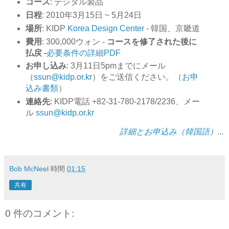
コース
: デジタル製品
日程
: 2010年3月15日 ~ 5月24日
場所
: KIDP
Korea Design Center
- 韓国、京畿道
費用
: 300,000ウォン -
コースを修了された後に
払戻 -
必要条件の詳細PDF
お申し込み
: 3月11日5pmまでにメール
（
ssun@kidp.or.kr
）をご送信ください。（
お申
込み書類
）
連絡先
: KIDP電話 +82-31-780-2178/2236、メー
ル
ssun@kidp.or.kr
詳細とお申込み（韓国語）...
Bob McNeel
時間
01:15
共有
0 件のコメント: