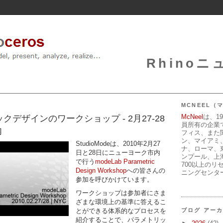
Rhinoニュ
MCNEEL
McNeel
は、1
ックデザインのワークショップ - 2月27-28
員所有の企業
内
フィス、また
ン、マイアミ
StudioModeは、2010年2月27
ナ、ローマ、
日と28日にニューヨーク市内
ンプール、上
で行う
modeLab Parametric
700以上のリ
Design Workshop
への皆さんの
ニングセンタ
参加を呼びかけています。
ワークショップは参加者にさま
ざまな環境上の基準に答えるこ
とができる体系的なプロセスを
ブログ アー
紹介することで、パラメトリッ