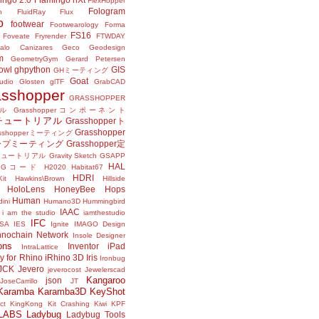
FlexHopper
Fologram
n
FluidRay
Flux
o
footwear
Footwearology
Forma
FS16
Foveate
Fryrender
FTWDAY
alo Canizares
Geco
Geodesign
m
GeometryGym
Gerard Petersen
owl
ghpython
GIS
GHミーティング
Goat
udio
Glosten
glTF
GrabCAD
asshopper
GRASSHOPPER
ル
Grasshopperコンポーネント
perチュートリアル
Grasshopperト
Grasshopper
asshopperミーティング
ープミーティング
Grasshopper定
peチュートリアル
Gravity Sketch
GSAPP
HAL
Gコード
H2020
Habitat67
HDRI
it
Hawkins\Brown
Hillside
HoloLens
HoneyBee
Hops
Human
ini
Humano3D
Hummingbird
IAAC
i am the studio
iamthestudio
IFC
DSA
IES
Ignite
IMAGO Design
nnochain Network
Insole Designer
ons
Inventor
iPad
IntraLattice
ay for Rhino
iRhino 3D
Iris
Ironbug
JCK
Jevero
jeverocost
Jewelerscad
Kangaroo
json
JoseCarrillo
JT
Karamba
Karamba3D
KeyShot
ct
KingKong
Kit Crashing
Kiwi
KPF
LABS
Ladybug
Ladybug Tools