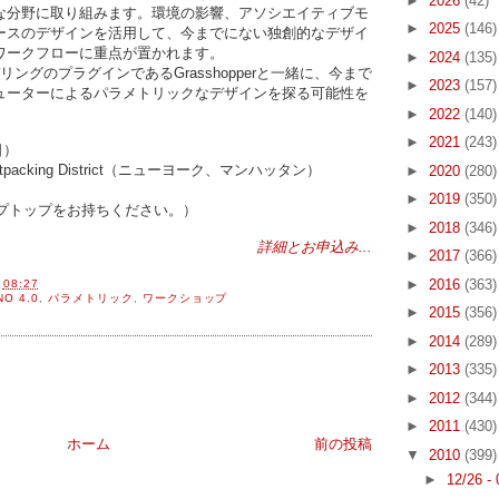
►
2026
(42)
な分野に取り組みます。環境の影響、アソシエイティブモ
►
2025
(146)
ースのデザインを活用して、今までにない独創的なデザイ
ワークフローに重点が置かれます。
►
2024
(135)
リングのプラグインであるGrasshopperと一緒に、今まで
►
2023
(157)
ューターによるパラメトリックなデザインを探る可能性を
►
2022
(140)
►
2021
(243)
日）
, Meatpacking District（ニューヨーク、マンハッタン）
►
2020
(280)
►
2019
(350)
ずラップトップをお持ちください。）
►
2018
(346)
詳細とお申込み...
►
2017
(366)
►
2016
(363)
間
08:27
NO 4.0
,
パラメトリック
,
ワークショップ
►
2015
(356)
►
2014
(289)
►
2013
(335)
►
2012
(344)
►
2011
(430)
ホーム
前の投稿
▼
2010
(399)
►
12/26 -