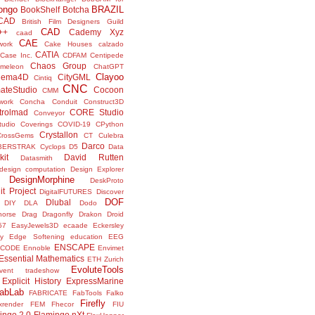
ongo
BRAZIL
BookShelf
Botcha
sCAD
British Film Designers Guild
CAD
++
Cademy Xyz
caad
CAE
work
Cake Houses
calzado
CATIA
Case Inc.
CDFAM
Centipede
Chaos Group
meleon
ChatGPT
Clayoo
nema4D
CityGML
Cintiq
CNC
ateStudio
Cocoon
CMM
ork
Concha
Conduit
Construct3D
trolmad
CORE Studio
Conveyor
tudio
Coverings
COVID-19
CPython
Crystallon
CrossGems
CT
Culebra
Darco
BERSTRAK
Cyclops
D5
Data
kit
David Rutten
Datasmith
design computation
Design Explorer
DesignMorphine
DeskProto
it Project
DigitalFUTURES
Discover
DOF
Dlubal
DIY
DLA
Dodo
horse
Drag
Dragonfly
Drakon
Droid
57
EasyJewels3D
ecaade
Eckersley
y
Edge Softening
education
EEG
ENSCAPE
NCODE
Ennoble
Envimet
Essential Mathematics
ETH Zurich
EvoluteTools
vent tradeshow
Explicit History
ExpressMarine
abLab
FABRICATE
FabTools
Falko
Firefly
ixrender
FEM
Fhecor
FIU
ingo 2.0
Flamingo nXt