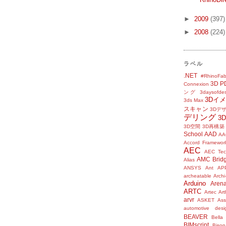
►
2009
(397)
►
2008
(224)
ラベル
.NET
#RhinoFab
3D P
Connexion
ング
3daysofde
3Dイ
3ds Max
スキャン
3Dデ
デリング
3
3D空間
3D再構築
School
AAD
AA
Accord Framewor
AEC
AEC Tec
AMC Brid
Alias
ANSYS
Ant
AP
archeatable
Archi
Arduino
Aren
ARTC
Artec
Ar
arvr
ASKET
Ass
automotive desi
BEAVER
Bella
BIMscript
Bison