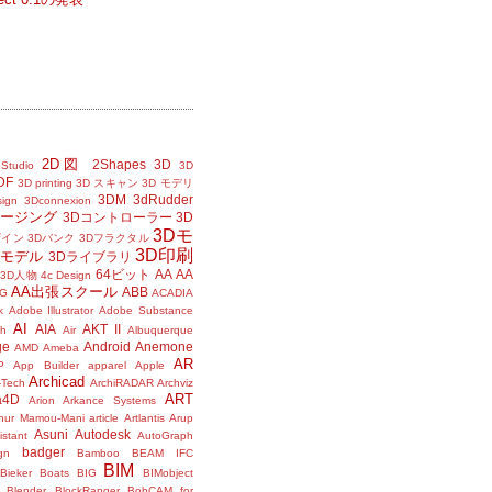
2D図
2Shapes
3D
Studio
3D
DF
3D printing
3D スキャン
3D モデリ
3DM
3dRudder
sign
3Dconnexion
メージング
3Dコントローラー
3D
3Dモ
ザイン
3Dバンク
3Dフラクタル
3D印刷
Dモデル
3Dライブラリ
64ビット
AA
AA
3D人物
4c Design
AA出張スクール
ABB
G
ACADIA
k
Adobe Illustrator
Adobe Substance
AI
AIA
AKT II
h
Air
Albuquerque
ge
Android
Anemone
AMD
Ameba
AR
P
App Builder
apparel
Apple
Archicad
-Tech
ArchiRADAR
Archviz
ART
a4D
Arion
Arkance Systems
thur Mamou-Mani
article
Artlantis
Arup
Asuni
Autodesk
istant
AutoGraph
badger
gn
Bamboo
BEAM IFC
BIM
Bieker Boats
BIG
BIMobject
Blender
BlockRanger
BobCAM for