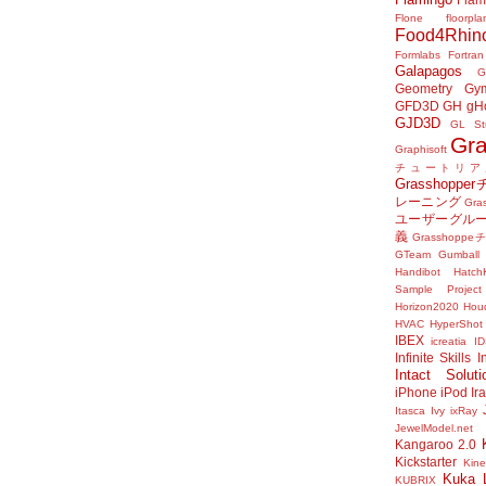
Flone
floorpla
Food4Rhin
Formlabs
Fortran
Galapagos
G
Geometry Gy
GFD3D
GH
gH
GJD3D
GL St
Gr
Graphisoft
チュートリア
Grasshop
レーニング
Gr
ユーザーグル
義
Grasshop
GTeam
Gumball
Handibot
HatchK
Sample Project
Horizon2020
Houd
HVAC
HyperShot
IBEX
icreatia
I
Infinite Skills
I
Intact Soluti
iPhone
iPod
Ir
Itasca
Ivy
ixRay
JewelModel.net
Kangaroo 2.0
Kickstarter
Kine
Kuka
KUBRIX