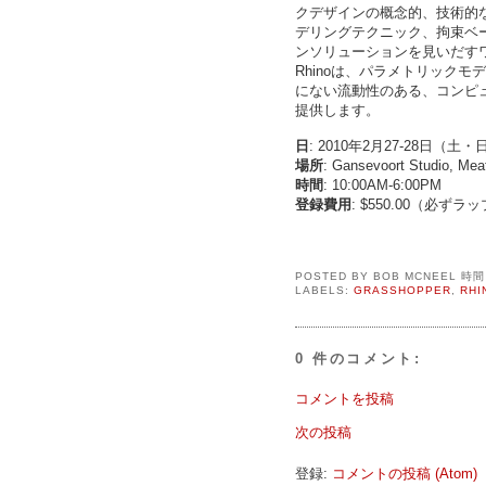
クデザインの概念的、技術的
デリングテクニック、拘束ベ
ンソリューションを見いだす
Rhinoは、パラメトリックモデ
にない流動性のある、コンピ
提供します。
日
: 2010年2月27-28日（土・
場所
: Gansevoort Studio
時間
: 10:00AM-6:00PM
登録費用
: $550.00（必
POSTED BY
BOB MCNEEL
時
LABELS:
GRASSHOPPER
,
RHI
0 件のコメント:
コメントを投稿
次の投稿
登録:
コメントの投稿 (Atom)