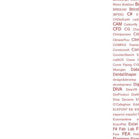
B
Rhino
BoltGen
Bric
BREEAM
C#
c
(BFDG)
CADtoEarth
cad
CAM
Carbonfly
CFD
CG
Cha
Ci
Chimpanzee
Clim
ClimateFlux
COMPAS Framew
Con
Construsoft
CounterSketch S
craftOS
Crane
Curve Piping
CY
Data
Wrangler
DentalShaper
design&develop
Dig
development
DIVA
DixieVR
DotProduct
Draft
Drop
Dynamo
E
O'Callaghan
Edd
ELEFONT
Elk
E
espanol
español
Euromaritime
e
Excel
ExactFlat
F
F#
Fab Lab
FEA
Faro
Fel
Flamingo
Flam