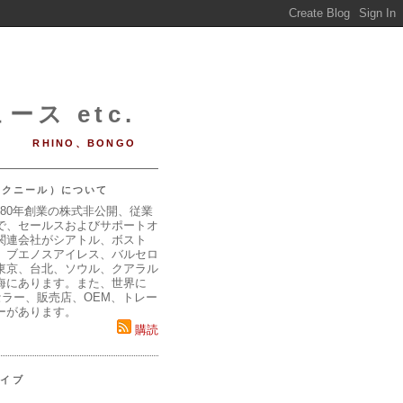
ース etc.
RHINO、BONGO
（マクニール）について
980年創業の株式非公開、従業
で、セールスおよびサポートオ
関連会社がシアトル、ボスト
、ブエノスアイレス、バルセロ
東京、台北、ソウル、クアラル
海にあります。また、世界に
セラー、販売店、OEM、トレー
ーがあります。
購読
カイブ