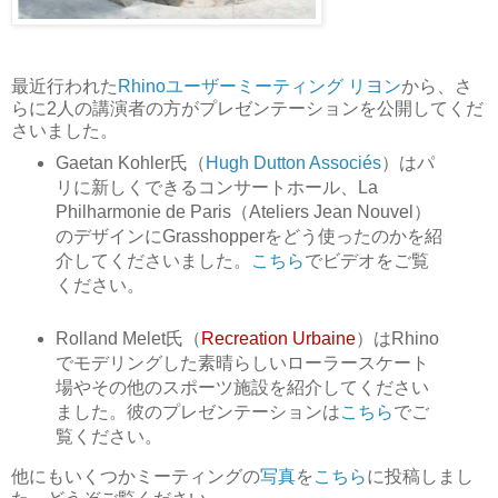
最近行われた
Rhinoユーザーミーティング リヨン
から、さ
らに2人の講演者の方がプレゼンテーションを公開してくだ
さいました。
Gaetan Kohler氏（
Hugh Dutton Associés
）はパ
リに新しくできるコンサートホール、La
Philharmonie de Paris（Ateliers Jean Nouvel）
のデザインにGrasshopperをどう使ったのかを紹
介してくださいました。
こちら
でビデオをご覧
ください。
Rolland Melet氏（
Recreation Urbaine
）はRhino
でモデリングした素晴らしいローラースケート
場やその他のスポーツ施設を紹介してください
ました。彼のプレゼンテーションは
こちら
でご
覧ください。
他にもいくつかミーティングの
写真
を
こちら
に投稿しまし