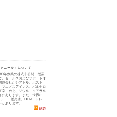
（マクニール）について
980年創業の株式非公開、従業
で、セールスおよびサポートオ
関連会社がシアトル、ボスト
、ブエノスアイレス、バルセロ
東京、台北、ソウル、クアラル
海にあります。また、世界に
セラー、販売店、OEM、トレー
ーがあります。
購読