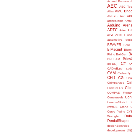
Accord Framewor
AEC
AEC Tec
AMC Brid
Alias
ANSYS
Ant
AP
archeatable
Archi
Arduino
Aren
ARTC
Artec
Ar
arvr
ASKET
Ass
automotive desi
BEAVER
Bella
BIMscript
Bison
B
Rhino
BoltGen
Bric
BREEAM
C#
c
(BFDG)
CADtoEarth
cad
CAM
Carbonfly
CFD
CG
Cha
Ci
Chimpanzee
Clim
ClimateFlux
COMPAS Framew
Con
Construsoft
CounterSketch S
craftOS
Crane
Curve Piping
CY
Data
Wrangler
DentalShaper
design&develop
Dig
development