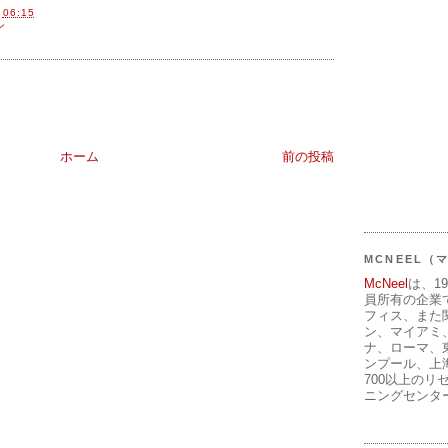
間
06:15
ン
ホーム
前の投稿
MCNEEL
McNeel
は、1
員所有の企業
フィス、また
ン、マイアミ
ナ、ローマ、
ンプール、上
700以上のリ
ニングセンタ