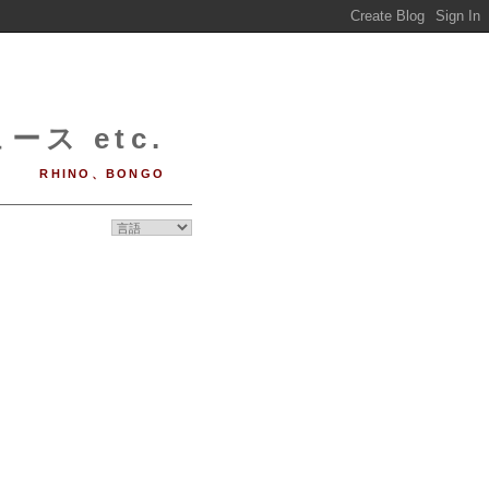
ース etc.
RHINO、BONGO