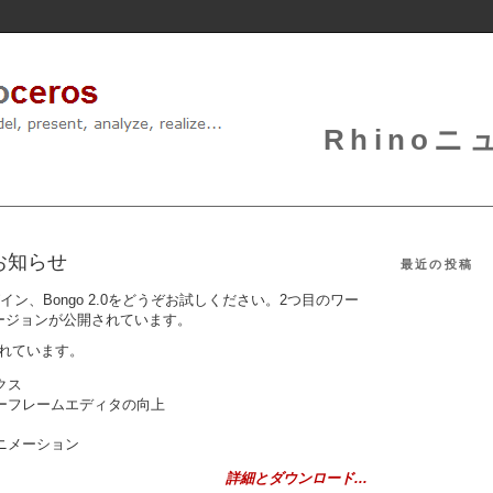
Rhinoニュ
2のお知らせ
最近の投稿
イン、Bongo 2.0をどうぞお試しください。2つ目のワー
ージョンが公開されています。
まれています。
クス
ーフレームエディタの向上
ニメーション
詳細とダウンロード...