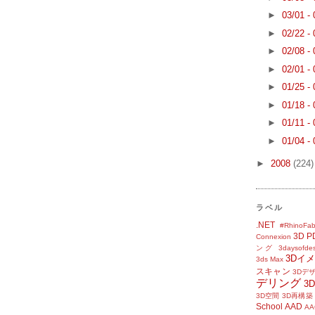
►
03/01 -
►
02/22 -
►
02/08 -
►
02/01 -
►
01/25 -
►
01/18 -
►
01/11 -
►
01/04 -
►
2008
(224)
ラベル
.NET
#RhinoFab
3D P
Connexion
ング
3daysofde
3Dイ
3ds Max
スキャン
3Dデ
デリング
3
3D空間
3D再構築
School
AAD
AA