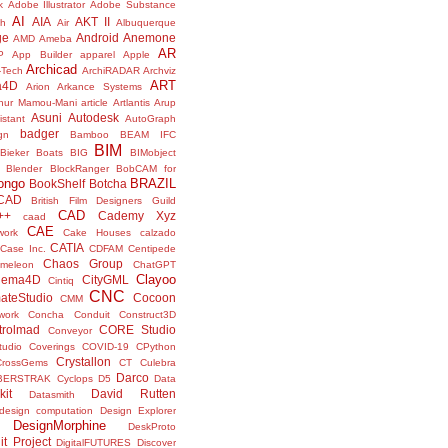
k
Adobe Illustrator
Adobe Substance
AI
AIA
AKT II
h
Air
Albuquerque
ge
Android
Anemone
AMD
Ameba
AR
P
App Builder
apparel
Apple
Archicad
-Tech
ArchiRADAR
Archviz
ART
a4D
Arion
Arkance Systems
thur Mamou-Mani
article
Artlantis
Arup
Asuni
Autodesk
istant
AutoGraph
badger
gn
Bamboo
BEAM IFC
BIM
Bieker Boats
BIG
BIMobject
Blender
BlockRanger
BobCAM for
ongo
BRAZIL
BookShelf
Botcha
sCAD
British Film Designers Guild
CAD
++
Cademy Xyz
caad
CAE
work
Cake Houses
calzado
CATIA
Case Inc.
CDFAM
Centipede
Chaos Group
meleon
ChatGPT
Clayoo
nema4D
CityGML
Cintiq
CNC
ateStudio
Cocoon
CMM
ork
Concha
Conduit
Construct3D
trolmad
CORE Studio
Conveyor
tudio
Coverings
COVID-19
CPython
Crystallon
CrossGems
CT
Culebra
Darco
BERSTRAK
Cyclops
D5
Data
kit
David Rutten
Datasmith
design computation
Design Explorer
DesignMorphine
DeskProto
it Project
DigitalFUTURES
Discover