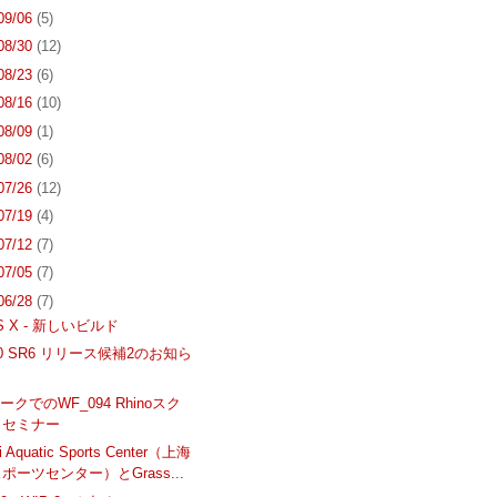
 09/06
(5)
 08/30
(12)
 08/23
(6)
 08/16
(10)
 08/09
(1)
 08/02
(6)
 07/26
(12)
 07/19
(4)
 07/12
(7)
 07/05
(7)
 06/28
(7)
OS X - 新しいビルド
 4.0 SR6 リリース候補2のお知ら
クでのWF_094 Rhinoスク
トセミナー
i Aquatic Sports Center（上海
ポーツセンター）とGrass...