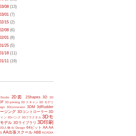
 03/08
(13)
 03/01
(7)
 02/15
(2)
 02/08
(6)
 02/01
(8)
 01/25
(5)
 01/18
(11)
 01/11
(19)
2D図
2Shapes
3D
Studio
3D
DF
3D printing
3D スキャン
3D モデリ
3DM
3dRudder
sign
3Dconnexion
メージング
3Dコントローラー
3D
3Dモ
ザイン
3Dバンク
3Dフラクタル
3D印刷
Dモデル
3Dライブラリ
64ビット
AA
AA
3D人物
4c Design
AA出張スクール
ABB
G
ACADIA