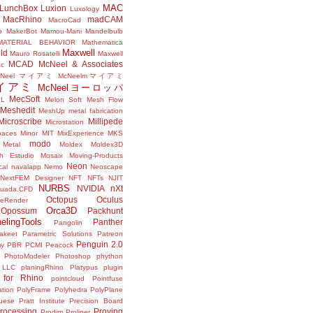
MAC
LunchBox
Luxion
Luxology
MacRhino
madCAM
MacroCad
o
MakerBot
Mamou-Mani
Mandelbulb
MATERIAL BEHAVIOR
Mathematica
Maxwell
ld
Mauro Rosatelli
Maxwell
MCAD
McNeel & Associates
ac
cNeel マイアミ
McNeelmマイアミ
マイアミ
McNeelヨーロッパ
MecSoft
XL
Melon Soft
Mesh Flow
Meshedit
MeshUp
metal fabrication
Microscribe
Millipede
Microstation
paces
Minor
MIT
MixExperience
MKS
modo
Metal
Moldex
Moldex3D
h Estudio
Mosaix
Moving-Products
Neon
cal
navalapp
Nemo
Neoscape
NextFEM Designer
NFT
NFTs
NJIT
NURBS
NVIDIA
nXt
uada.CFD
Octopus
Oculus
neRender
Orca3D
Opossum
Packhunt
elingTools
Panther
Pangolin
akeet
Parametric Solutions
Patreon
Penguin 2.0
my
PBR
PCMI
Peacock
PhotoModeler
Photoshop
phython
 LLC
planingRhino
Platypus
plugin
 for Rhino
pointcloud
Pointfuse
ation
PolyFrame
Polyhedra
PolyPlane
uese
Pratt Institute
Precision Board
rocessing
Proving
Prodim
Proliner