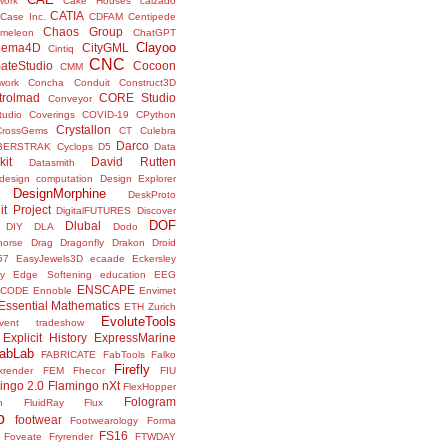
work
Cake Houses
calzado
CATIA
Case Inc.
CDFAM
Centipede
Chaos Group
meleon
ChatGPT
Clayoo
nema4D
CityGML
Cintiq
CNC
ateStudio
Cocoon
CMM
ork
Concha
Conduit
Construct3D
trolmad
CORE Studio
Conveyor
tudio
Coverings
COVID-19
CPython
Crystallon
CrossGems
CT
Culebra
Darco
BERSTRAK
Cyclops
D5
Data
kit
David Rutten
Datasmith
design computation
Design Explorer
DesignMorphine
DeskProto
it Project
DigitalFUTURES
Discover
DOF
Dlubal
DIY
DLA
Dodo
horse
Drag
Dragonfly
Drakon
Droid
57
EasyJewels3D
ecaade
Eckersley
y
Edge Softening
education
EEG
ENSCAPE
NCODE
Ennoble
Envimet
Essential Mathematics
ETH Zurich
EvoluteTools
vent tradeshow
Explicit History
ExpressMarine
abLab
FABRICATE
FabTools
Falko
Firefly
ixrender
FEM
Fhecor
FIU
ingo 2.0
Flamingo nXt
FlexHopper
Fologram
n
FluidRay
Flux
o
footwear
Footwearology
Forma
FS16
Foveate
Fryrender
FTWDAY