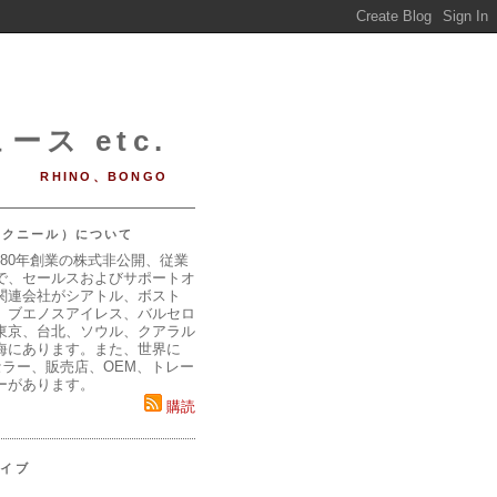
ース etc.
RHINO、BONGO
（マクニール）について
980年創業の株式非公開、従業
で、セールスおよびサポートオ
関連会社がシアトル、ボスト
、ブエノスアイレス、バルセロ
東京、台北、ソウル、クアラル
海にあります。また、世界に
セラー、販売店、OEM、トレー
ーがあります。
購読
カイブ