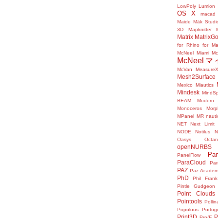
LowPoly
Lumion
OS X
macad
Maide
Māk Studi
3D
Mapknitter
Matrix
MatrixGo
for Rhino for M
McNeel Miami
M
McNeel
McVan
Measure
Mesh2Surface
Mexico
Miautics
Mindesk
MindS
BEAM
Modern 
Monoceros
Morp
MPanel
MR
nauti
NET
Next Limit
NODE
Notilus
N
Oasys
Octa
openNURBS
Pan
PanelFlow
ParaCloud
Par
PAZ
Paz Acade
PhD
Phil Frank
Pintle Gudgeon
Point Clouds
Pointools
Pollin
Populous
Portug
Print3D
P
Pro/E