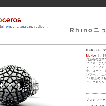
Rhinoニュ
MCNEEL
McNeel
は、1
員所有の企業
フィス、また
ン、マイアミ
ナ、ローマ、
ンプール、上
700以上のリ
ニングセンタ
ブログ アー