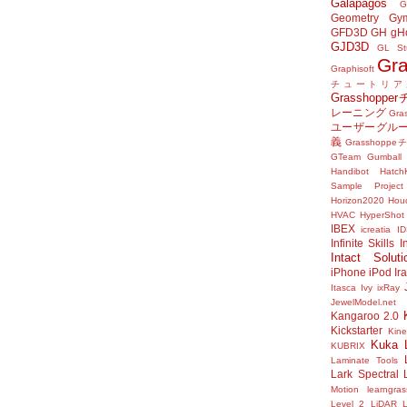
Galapagos
G
Geometry Gy
GFD3D
GH
gH
GJD3D
GL St
Gr
Graphisoft
チュートリア
Grasshop
レーニング
Gr
ユーザーグル
義
Grasshop
GTeam
Gumball
Handibot
HatchK
Sample Project
Horizon2020
Houd
HVAC
HyperShot
IBEX
icreatia
I
Infinite Skills
I
Intact Soluti
iPhone
iPod
Ir
Itasca
Ivy
ixRay
JewelModel.net
Kangaroo 2.0
Kickstarter
Kine
Kuka
KUBRIX
Laminate Tools
Lark Spectral 
Motion
learngra
Level 2
LiDAR