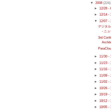
▼
2008
(224)
►
12/28 -
►
12/14 -
▼
12/07 -
デジタ
- ニ
3rd Conf
Archit
ParaClo
►
11/30 -
►
11/23 -
►
11/16 -
►
11/09 -
►
11/02 -
►
10/26 -
►
10/19 -
►
10/12 -
►
10/05 -