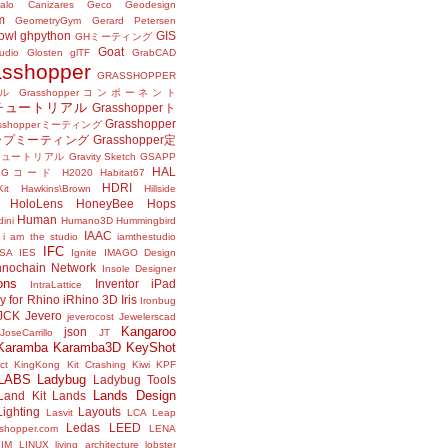
alo Canizares
Geco
Geodesign
m
GeometryGym
Gerard Petersen
owl
ghpython
GIS
GHミーティング
Goat
udio
Glosten
glTF
GrabCAD
asshopper
GRASSHOPPER
ル
Grasshopperコンポーネント
perチュートリアル
Grasshopperト
Grasshopper
asshopperミーティング
ープミーティング
Grasshopper定
peチュートリアル
Gravity Sketch
GSAPP
HAL
Gコード
H2020
Habitat67
HDRI
it
Hawkins\Brown
Hillside
HoloLens
HoneyBee
Hops
Human
ini
Humano3D
Hummingbird
IAAC
i am the studio
iamthestudio
IFC
DSA
IES
Ignite
IMAGO Design
nnochain Network
Insole Designer
ons
Inventor
iPad
IntraLattice
ay for Rhino
iRhino 3D
Iris
Ironbug
JCK
Jevero
jeverocost
Jewelerscad
Kangaroo
json
JoseCarrillo
JT
Karamba
Karamba3D
KeyShot
ct
KingKong
Kit Crashing
Kiwi
KPF
LABS
Ladybug
Ladybug Tools
Lands Design
Land Kit
Lands
Lighting
Layouts
Lasvit
LCA
Leap
Ledas
LEED
sshopper.com
LENA
LIM
LINUX
living architecture
lobster