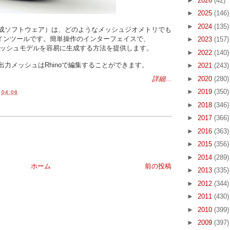
►
2026
(42)
►
2025
(146)
►
2024
(135)
ッシュ生成ソフトウェア）は、どのようなメッシュジオメトリでも
インツールです。簡単操作のインターフェイスで、
►
2023
(157)
雑な3Dメッシュモデルを容易に生成する方法を提供します。
►
2022
(140)
された出力メッシュはRhinoで編集することができます。
►
2021
(243)
►
2020
(280)
詳細...
►
2019
(350)
間
04:06
►
2018
(346)
►
2017
(366)
►
2016
(363)
►
2015
(356)
►
2014
(289)
ホーム
前の投稿
►
2013
(335)
►
2012
(344)
►
2011
(430)
►
2010
(399)
►
2009
(397)