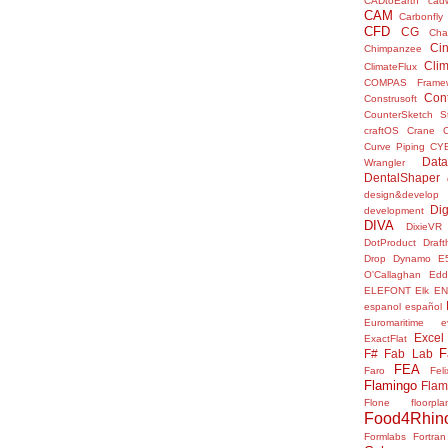
CADtoEarth
cad
CAM
Carbonfly
CFD
CG
Cha
Ci
Chimpanzee
Clim
ClimateFlux
COMPAS Framew
Con
Construsoft
CounterSketch S
craftOS
Crane
Curve Piping
CY
Data
Wrangler
DentalShaper
design&develop
Dig
development
DIVA
DixieVR
DotProduct
Draft
Drop
Dynamo
E
O'Callaghan
Edd
ELEFONT
Elk
E
espanol
español
Euromaritime
e
Excel
ExactFlat
F
F#
Fab Lab
FEA
Faro
Fel
Flamingo
Flam
Flone
floorpla
Food4Rhin
Formlabs
Fortran