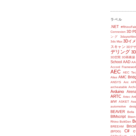
ラベル
.NET
#RhinoFab
3D P
Connexion
ング
3daysofde
3Dイ
3ds Max
スキャン
3Dデ
デリング
3
3D空間
3D再構築
School
AAD
AA
Accord Framewor
AEC
AEC Tec
AMC Brid
Alias
ANSYS
Ant
AP
archeatable
Archi
Arduino
Aren
ARTC
Artec
Ar
arvr
ASKET
Ass
automotive desi
BEAVER
Bella
BIMscript
Bison
B
Rhino
BoltGen
Bric
BREEAM
C#
c
(BFDG)