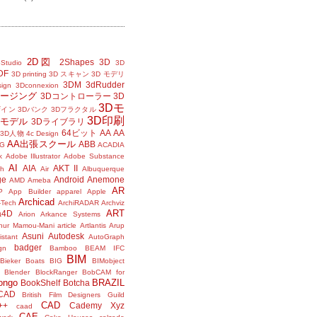
2D図
2Shapes
3D
Studio
3D
DF
3D printing
3D スキャン
3D モデリ
3DM
3dRudder
sign
3Dconnexion
メージング
3Dコントローラー
3D
3Dモ
ザイン
3Dバンク
3Dフラクタル
3D印刷
Dモデル
3Dライブラリ
64ビット
AA
AA
3D人物
4c Design
AA出張スクール
ABB
G
ACADIA
k
Adobe Illustrator
Adobe Substance
AI
AIA
AKT II
h
Air
Albuquerque
ge
Android
Anemone
AMD
Ameba
AR
P
App Builder
apparel
Apple
Archicad
-Tech
ArchiRADAR
Archviz
ART
a4D
Arion
Arkance Systems
thur Mamou-Mani
article
Artlantis
Arup
Asuni
Autodesk
istant
AutoGraph
badger
gn
Bamboo
BEAM IFC
BIM
Bieker Boats
BIG
BIMobject
Blender
BlockRanger
BobCAM for
ongo
BRAZIL
BookShelf
Botcha
sCAD
British Film Designers Guild
CAD
++
Cademy Xyz
caad
CAE