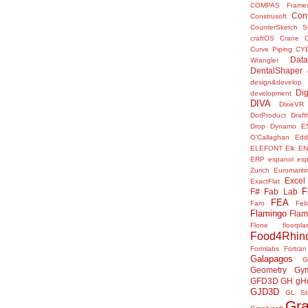
COMPAS Framew
Con
Construsoft
CounterSketch S
craftOS
Crane
Curve Piping
CY
Data
Wrangler
DentalShaper
design&develop
Dig
development
DIVA
DixieVR
DotProduct
Draft
Drop
Dynamo
E
O'Callaghan
Edd
ELEFONT
Elk
E
ERP
espanol
es
Zurich
Euromariti
Excel
ExactFlat
F
F#
Fab Lab
FEA
Faro
Fel
Flamingo
Flam
Flone
floorpla
Food4Rhin
Formlabs
Fortran
Galapagos
G
Geometry Gy
GFD3D
GH
gH
GJD3D
GL St
Gr