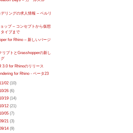
モデリングの求人情報 – ベルリ
ョップ – コンセプトから仮想
トタイプまで
opper for Rhino – 新しいバージ
スクリプトとGrasshopperの新し
ログ
VR 3.0 for Rhinoのリリース
endering for Rhino - ベータ23
 11/02
(10)
 10/26
(6)
 10/19
(14)
 10/12
(21)
 10/05
(7)
 09/21
(3)
 09/14
(9)