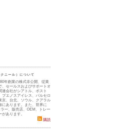
（マクニール）について
980年創業の株式非公開、従業
で、セールスおよびサポートオ
関連会社がシアトル、ボスト
、ブエノスアイレス、バルセロ
東京、台北、ソウル、クアラル
海にあります。また、世界に
セラー、販売店、OEM、トレー
ーがあります。
購読