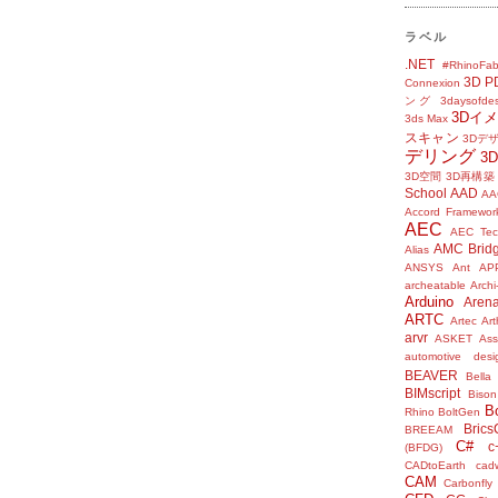
ラベル
.NET
#RhinoFab
3D P
Connexion
ング
3daysofde
3Dイ
3ds Max
スキャン
3Dデ
デリング
3
3D空間
3D再構築
School
AAD
AA
Accord Framewor
AEC
AEC Tec
AMC Brid
Alias
ANSYS
Ant
AP
archeatable
Archi
Arduino
Aren
ARTC
Artec
Ar
arvr
ASKET
Ass
automotive desi
BEAVER
Bella
BIMscript
Bison
B
Rhino
BoltGen
Bric
BREEAM
C#
c
(BFDG)
CADtoEarth
cad
CAM
Carbonfly