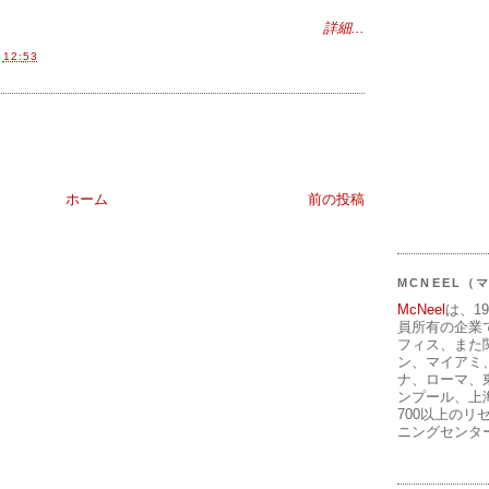
詳細...
間
12:53
ホーム
前の投稿
MCNEEL
McNeel
は、1
員所有の企業
フィス、また
ン、マイアミ
ナ、ローマ、
ンプール、上
700以上のリ
ニングセンタ