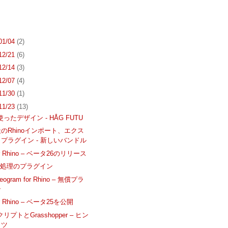
 01/04
(2)
 12/21
(6)
 12/14
(3)
 12/07
(4)
 11/30
(1)
 11/23
(13)
を使ったデザイン - HÅG FUTU
it社のRhinoインポート、エクス
プラグイン - 新しいバンドル
 for Rhino – ベータ26のリリース
ル処理のプラグイン
reogram for Rhino – 無償プラ
ン
for Rhino – ベータ25を公開
クリプトとGrasshopper – ヒン
コツ