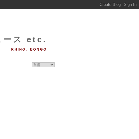
ース etc.
RHINO、BONGO