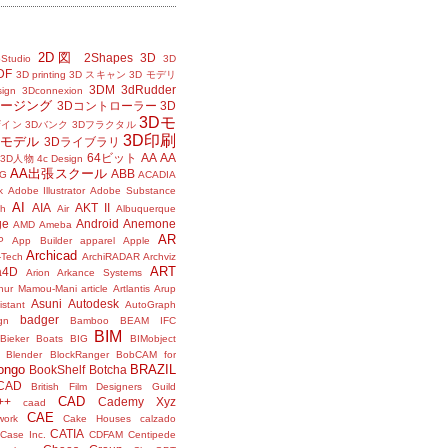
2D図
2Shapes
3D
Studio
3D
DF
3D printing
3D スキャン
3D モデリ
3DM
3dRudder
sign
3Dconnexion
メージング
3Dコントローラー
3D
3Dモ
ザイン
3Dバンク
3Dフラクタル
3D印刷
Dモデル
3Dライブラリ
64ビット
AA
AA
3D人物
4c Design
AA出張スクール
ABB
G
ACADIA
k
Adobe Illustrator
Adobe Substance
AI
AIA
AKT II
h
Air
Albuquerque
ge
Android
Anemone
AMD
Ameba
AR
P
App Builder
apparel
Apple
Archicad
-Tech
ArchiRADAR
Archviz
ART
a4D
Arion
Arkance Systems
thur Mamou-Mani
article
Artlantis
Arup
Asuni
Autodesk
istant
AutoGraph
badger
gn
Bamboo
BEAM IFC
BIM
Bieker Boats
BIG
BIMobject
Blender
BlockRanger
BobCAM for
ongo
BRAZIL
BookShelf
Botcha
sCAD
British Film Designers Guild
CAD
++
Cademy Xyz
caad
CAE
work
Cake Houses
calzado
CATIA
Case Inc.
CDFAM
Centipede