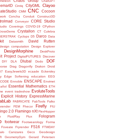
Chaos Group
meleon
ChatGPT
Clayoo
nema4D
CityGML
Cintiq
CNC
ateStudio
Cocoon
CMM
ork
Concha
Conduit
Construct3D
trolmad
CORE Studio
Conveyor
tudio
Coverings
COVID-19
CPython
Crystallon
CrossGems
CT
Culebra
Darco
BERSTRAK
Cyclops
D5
Data
kit
David Rutten
Datasmith
design computation
Design Explorer
DesignMorphine
DeskProto
it Project
DigitalFUTURES
Discover
DOF
Dlubal
DIY
DLA
Dodo
horse
Drag
Dragonfly
Drakon
Droid
57
EasyJewels3D
ecaade
Eckersley
y
Edge Softening
education
EEG
ENSCAPE
NCODE
Ennoble
Envimet
Essential Mathematics
pañol
ETH
EvoluteTools
me
event tradeshow
Explicit History
ExpressMarine
abLab
FABRICATE
FabTools
Falko
Firefly
ixrender
FEM
Fhecor
FIU
ingo 2.0
Flamingo nXt
FlexHopper
Fologram
n
FluidRay
Flux
o
footwear
Footwearology
Forma
FS16
Foveate
Fryrender
FTWDAY
alo Canizares
Geco
Geodesign
m
GeometryGym
Gerard Petersen