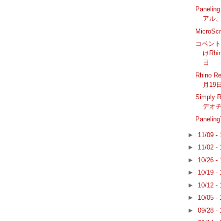
Panelin
アル
Micro
コベン
けRhi
日
Rhino 
月19
Simpl
デオ
Panelin
►
11/09 -
►
11/02 -
►
10/26 -
►
10/19 -
►
10/12 -
►
10/05 -
►
09/28 -