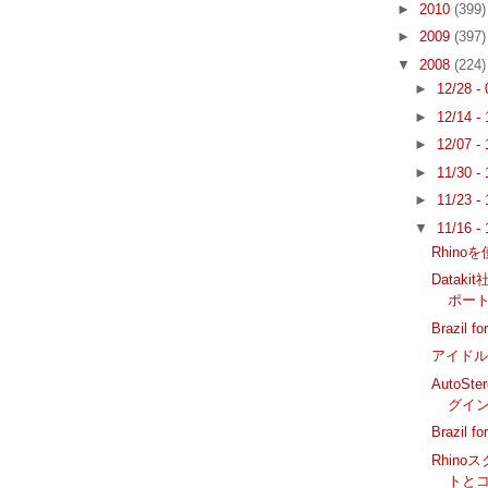
►
2010
(399)
►
2009
(397)
▼
2008
(224)
►
12/28 -
►
12/14 -
►
12/07 -
►
11/30 -
►
11/23 -
▼
11/16 -
Rhino
Datak
ポート
Brazil
アイド
AutoSte
グイ
Brazil 
Rhinoス
トと