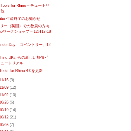
g Tools for Rhino – チュートリ
、他
Scribe 生産終了のお知らせ
トリー（英国）での教員の方向
noワークショップ – 12月17-18
Render Day – コベントリー、12
日
y Rhino UKからの新しい無償ビ
チュートリアル
gTools for Rhino 4.0を更新
 11/16
(3)
 11/09
(12)
 11/02
(10)
 10/26
(6)
 10/19
(14)
 10/12
(21)
 10/05
(7)