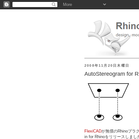
2008年11月20日木曜日
AutoStereogram f
FlexiCAD
が無償のRhinoプラグ
in for Rhinoをリリースしま