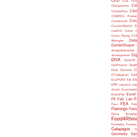
CFD
CG
Cha
Ci
Chimpanzee
Clim
ClimateFlux
COMPAS Framew
Con
Construsoft
CounterSketch S
craftOS
Crane
Curve Piping
CY
Data
Wrangler
DentalShaper
design&develop
Dig
development
DIVA
DixieVR
DotProduct
Draft
Drop
Dynamo
E
O'Callaghan
Edd
ELEFONT
Elk
E
ERP
espanol
es
Zurich
Euromariti
Excel
ExactFlat
F
F#
Fab Lab
FEA
Faro
Fel
Flamingo
Flam
Flone
floorpla
Food4Rhin
Formlabs
Fortran
Galapagos
G
Geometry Gy