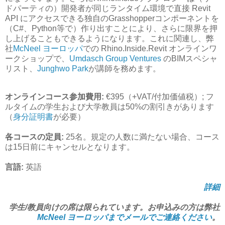
ドパーティの）開発者が同じランタイム環境で直接 Revit
API にアクセスできる独自のGrasshopperコンポーネントを
（C#、Python等で）作り出すことにより、さらに限界を押
し上げることもできるようになります。これに関連し、弊
社
McNeel ヨーロッパ
での Rhino.Inside.Revit オンラインワ
ークショップで、
Umdasch Group Ventures
のBIMスペシャ
リスト、
Junghwo Park
が講師を務めます。
オンラインコース参加費用:
€395（+VAT/付加価値税）; フ
ルタイムの学生および大学教員は50%の割引きがあります
（
身分証明書
が必要）
各コースの定員:
25名。規定の人数に満たない場合、コース
は15日前にキャンセルとなります。
言語:
英語
詳細
学生/教員向けの席は限られています。お申込みの方は弊社
McNeel ヨーロッパまでメールでご連絡ください
。