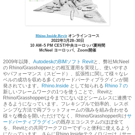
Rhino.Inside.Revit
オンラインコース
2022年3月28–30日
10 AM–5 PM CEST/中央ヨーロッパ夏時間
McNeel ヨーロッパ、Zoom開催
2009年以降、
AutodeskのBIMソフト Revit
と、弊社McNeel
の Rhino/Grasshopperとの相互運用を実現し、使いやすさ
やパフォーマンス（スピード）、拡張性に関して様々なレ
ベルの成功を収める多くのサードパーティプラグインが開
発されています。
Rhino.Inside
として知られる
Rhino 7 の
新しいフレームワークの1つを使うことで、Revitと
Rhino/Grasshopperは今までにないほどシームレスに連携で
きるようになっています。フレキシブルで効率的、レスポ
ンシブな方法で両プラットフォームの強みを組み合わせる
様々な機会を開いただけでなく、Rhino/Grasshopper向け
サ
ードパーティプラグイン
の既存エコシステムのほぼ全て
を、Revitとの共同ワークフローでずっと便利に使えるよう
になっています。さらにRhino.Insideテクノロジーは（サー