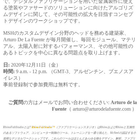
で、デジタルファブリケーションを用いた金属製作に使え
る塗装やファサードのソリューションに向けたアルゴリズ
ムデザインに関して、その可能性の拡大を目指すコンセプ
トデザインのワークショップです。
MSHのカスタムデザイン分野のヘッドを務める建築家、
Arturo De La Fuente が毎月開催し、毎回モジュール、マテリ
アル、太陽入射に対するパフォーマンス、その他可能性の
あるトピックを中心に異なる問題点を取り上げます。
日:
2020年12月11日（金）
時間:
9 a.m. - 12 p.m.
（GMT-3、アルゼンチン、ブエノスア
イレス）
事前登録制で参加費用は無料です。
ご質問
の方はメールでお問い合わせください:
Arturo de la
Fuente
（ arturo@arturodelafuente.com ）
RhinoFabStudioとは?
RhinoFabStudio
™
（ファブリケーションスタジオ）はRhinoおよびRhinoと互換性
のあるソフトウェア、コンピューター制御のツール、トレーニングを一通り揃えた、McNeelの認証する小
規模なデジタルワークショップです。これらのツールはほとんどあらゆる物をデザイン、解析、ファブリ