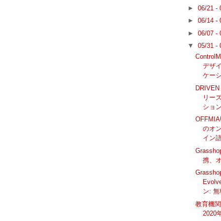
►
06/21 -
►
06/14 -
►
06/07 -
▼
05/31 -
Contr
デザ
ケーショ
DRIV
リーズ
ション（
OFFMIA
のオ
イン語）
Grass
携、
Grassh
Evo
ン: 無
教育機関向
202