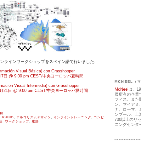
pperのオンラインワークショップをスペイン語で行いました:
mación Visual Básica) con Grasshopper
- 6月7日 @ 9:00 pm CEST/中央ヨーロッパ夏時間
MCNEEL
ación Visual Intermedia) con Grasshopper
McNeel
は、1
- 6月21日 @ 9:00 pm CEST/中央ヨーロッパ夏時間
員所有の企業
フィス、また
ン、マイアミ
ナ、ローマ、
00
ンプール、上
,
RHINO
,
アルゴリズムデザイン
,
オンライントレーニング
,
コンピ
700以上のリ
語
,
ワークショップ
,
建築
ニングセンタ