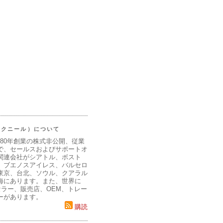
（マクニール）について
980年創業の株式非公開、従業
で、セールスおよびサポートオ
関連会社がシアトル、ボスト
、ブエノスアイレス、バルセロ
東京、台北、ソウル、クアラル
海にあります。また、世界に
セラー、販売店、OEM、トレー
ーがあります。
購読