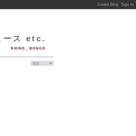
ース etc.
RHINO、BONGO