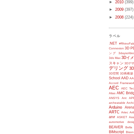
►
2010
(399)
►
2009
(397)
►
2008
(224)
ラベル
.NET
#RhinoFab
3D P
Connexion
ング
3daysofde
3Dイ
3ds Max
スキャン
3Dデ
デリング
3
3D空間
3D再構築
School
AAD
AA
Accord Framewor
AEC
AEC Tec
AMC Brid
Alias
ANSYS
Ant
AP
archeatable
Archi
Arduino
Aren
ARTC
Artec
Ar
arvr
ASKET
Ass
automotive desi
BEAVER
Bella
BIMscript
Bison