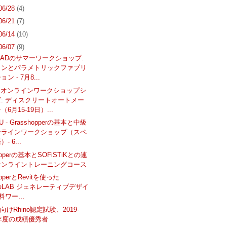
 06/28
(4)
 06/21
(7)
 06/14
(10)
 06/07
(9)
olMADのサマーワークショップ:
インとパラメトリックファブリ
ン - 7月8...
EN オンラインワークショップシ
: ディスクリートオートメー
6月15-19日）...
U - Grasshopperの基本と中級
ンラインワークショップ（スペ
- 6...
hopperの基本とSOFiSTiKとの連
オンライントレーニングコース
opperとRevitを使った
lveLAB ジェネレーティブデザイ
料ワー...
けRhino認定試験、2019-
0年度の成績優秀者