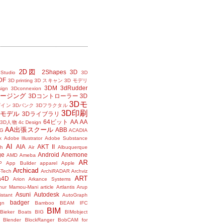
2D図
2Shapes
3D
Studio
3D
DF
3D printing
3D スキャン
3D モデリ
3DM
3dRudder
sign
3Dconnexion
メージング
3Dコントローラー
3D
3Dモ
ザイン
3Dバンク
3Dフラクタル
3D印刷
Dモデル
3Dライブラリ
64ビット
AA
AA
3D人物
4c Design
AA出張スクール
ABB
G
ACADIA
k
Adobe Illustrator
Adobe Substance
AI
AIA
AKT II
h
Air
Albuquerque
ge
Android
Anemone
AMD
Ameba
AR
P
App Builder
apparel
Apple
Archicad
-Tech
ArchiRADAR
Archviz
ART
a4D
Arion
Arkance Systems
thur Mamou-Mani
article
Artlantis
Arup
Asuni
Autodesk
istant
AutoGraph
badger
gn
Bamboo
BEAM IFC
BIM
Bieker Boats
BIG
BIMobject
Blender
BlockRanger
BobCAM for