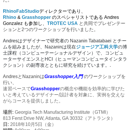
RhinoFabStudio
ディレクターであり、
Rhino
&
Grasshopper
のスペシャリストである Andres
Gonzalez も参加し、
TROTEC USA
と共同でプレゼンテー
ションと2つのワークショップを行いました。
Andresはデザイナーで研究者の Nazanin Tabatabaei
とチー
ムを組みましたが、Nazaninは現在
ジョージア工科大学
の博
士課程（コンピューテーショナルデザイン）で、コンピュ
ーターサイエンスとHCI（ヒューマンコンピュータインタラ
クション）の副専攻とともに研究を続けています。
.
AndresとNazaninは
Grasshopper入門
のワークショップを
行い、
速習ペースで
Grasshopper
の概念や機能を効率的に学びた
いと考えているデザイナー/設計者を対象に、実例を交えな
がらコースを提供しました。
場所:
Georgia Tech
Manufacturing Institute（GTMI）
813 Ferst Drive NW, Atlanta, GA 30332（アトランタ）
日:
2018年10月5日（金）