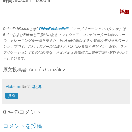
時間:
9:00am - 4:00pm
詳細
RhinoFabStudioとは?
RhinoFabStudio
™
（ファブリケーションスタジオ）は
RhinoおよびRhinoと互換性のあるソフトウェア、コンピューター制御のツー
ル、トレーニングを一通り揃えた、McNeelの認証する小規模なデジタルワーク
ショップです。これらのツールはほとんどあらゆる物をデザイン、解析、ファ
ブリケーションするのに必要な、さまざまな最先端の工業的方法や材料をカバ
ーしています。
原文投稿者: Andrés González
Mutsumi
時間
00:00
共有
0 件のコメント:
コメントを投稿