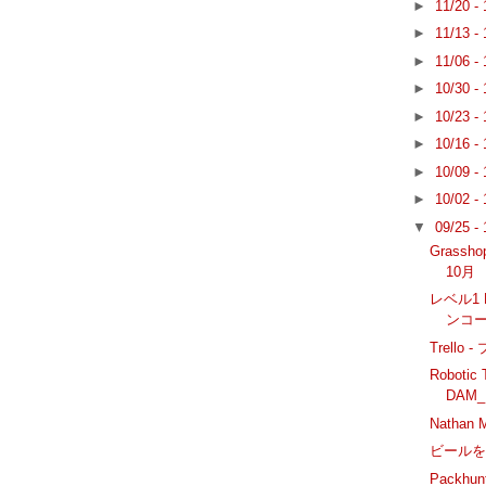
►
11/20 -
►
11/13 -
►
11/06 -
►
10/30 -
►
10/23 -
►
10/16 -
►
10/09 -
►
10/02 -
▼
09/25 -
Grass
10月
レベル1 R
ンコース
Trell
Robotic
DAM_
Nathan
ビール
Packh