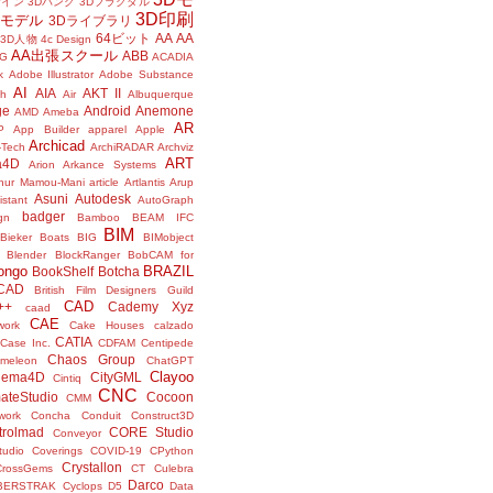
ザイン
3Dバンク
3Dフラクタル
3D印刷
Dモデル
3Dライブラリ
64ビット
AA
AA
3D人物
4c Design
AA出張スクール
ABB
G
ACADIA
k
Adobe Illustrator
Adobe Substance
AI
AIA
AKT II
h
Air
Albuquerque
ge
Android
Anemone
AMD
Ameba
AR
P
App Builder
apparel
Apple
Archicad
-Tech
ArchiRADAR
Archviz
ART
a4D
Arion
Arkance Systems
thur Mamou-Mani
article
Artlantis
Arup
Asuni
Autodesk
istant
AutoGraph
badger
gn
Bamboo
BEAM IFC
BIM
Bieker Boats
BIG
BIMobject
Blender
BlockRanger
BobCAM for
ongo
BRAZIL
BookShelf
Botcha
sCAD
British Film Designers Guild
CAD
++
Cademy Xyz
caad
CAE
work
Cake Houses
calzado
CATIA
Case Inc.
CDFAM
Centipede
Chaos Group
meleon
ChatGPT
Clayoo
nema4D
CityGML
Cintiq
CNC
ateStudio
Cocoon
CMM
ork
Concha
Conduit
Construct3D
trolmad
CORE Studio
Conveyor
tudio
Coverings
COVID-19
CPython
Crystallon
CrossGems
CT
Culebra
Darco
BERSTRAK
Cyclops
D5
Data