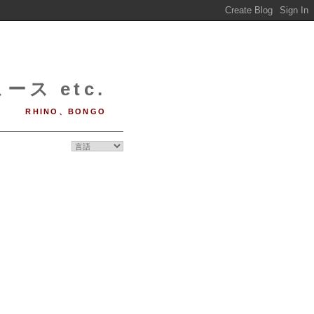
ース etc.
RHINO、BONGO