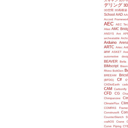
スキャン
3Dデ
デリング
3
3D空間
3D再構築
School
AAD
AA
Accord Framewor
AEC
AEC Tec
AMC Brid
Alias
ANSYS
Ant
AP
archeatable
Archi
Arduino
Aren
ARTC
Artec
Ar
arvr
ASKET
Ass
automotive desi
BEAVER
Bella
BIMscript
Bison
B
Rhino
BoltGen
Bric
BREEAM
C#
c
(BFDG)
CADtoEarth
cad
CAM
Carbonfly
CFD
CG
Cha
Ci
Chimpanzee
Clim
ClimateFlux
COMPAS Framew
Con
Construsoft
CounterSketch S
craftOS
Crane
Curve Piping
CY