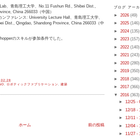
、青島理工大学、No.11 Fushun Rd., Shibei Dist.,
ブログ アー
rovince, China 266033（中国）
►
2026
(49)
レンス: University Lecture Hall、青島理工大学、
bei Dist., Qingdao, Shandong Province, China 266033（中
►
2025
(146)
►
2024
(135)
sshopperのスキルが参加条件でした。
►
2023
(157)
►
2022
(140)
►
2021
(243)
►
2020
(280)
►
2019
(350)
►
2018
(346)
間
02:28
NO
,
ロボティックファブリケーション
,
建築
►
2017
(366)
▼
2016
(363)
►
12/25 -
►
12/18 -
►
12/11 -
ホーム
前の投稿
►
12/04 -
►
11/27 -