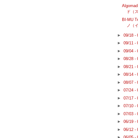
Algoma
ド（
BI-MU 
ノ（
►
09/18 -
►
09/11 -
►
09/04 -
►
08/28 -
►
08/21 -
►
08/14 -
►
08/07 -
►
07/24 -
►
07/17 -
►
07/10 -
►
07/03 -
►
06/19 -
►
06/12 -
►
06/05 -