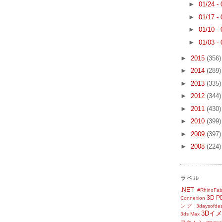
►
01/24 -
►
01/17 -
►
01/10 -
►
01/03 -
►
2015
(356)
►
2014
(289)
►
2013
(335)
►
2012
(344)
►
2011
(430)
►
2010
(399)
►
2009
(397)
►
2008
(224)
ラベル
.NET
#RhinoFab
3D P
Connexion
ング
3daysofde
3Dイ
3ds Max