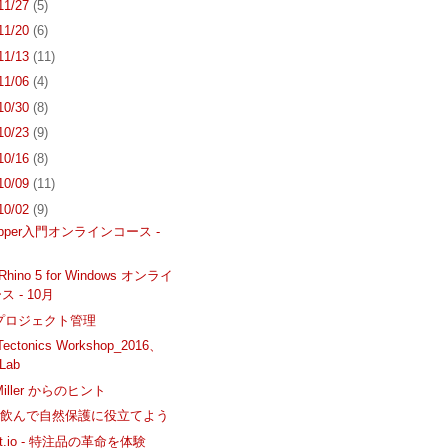
 11/27
(5)
 11/20
(6)
 11/13
(11)
 11/06
(4)
 10/30
(8)
 10/23
(9)
 10/16
(8)
 10/09
(11)
 10/02
(9)
hopper入門オンラインコース -
hino 5 for Windows オンライ
 - 10月
o - プロジェクト管理
 Tectonics Workshop_2016、
Lab
 Miller からのヒント
を飲んで自然保護に役立てよう
unt.io - 特注品の革命を体験