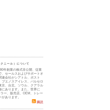
（マクニール）について
980年創業の株式非公開、従業
で、セールスおよびサポートオ
関連会社がシアトル、ボスト
、ブエノスアイレス、バルセロ
東京、台北、ソウル、クアラル
海にあります。また、世界に
セラー、販売店、OEM、トレー
ーがあります。
購読