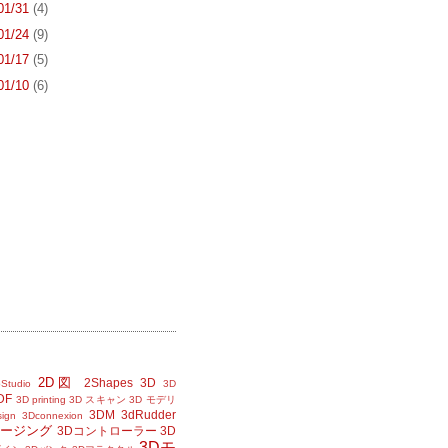
 01/31
(4)
 01/24
(9)
 01/17
(5)
 01/10
(6)
2D図
2Shapes
3D
Studio
3D
DF
3D printing
3D スキャン
3D モデリ
3DM
3dRudder
sign
3Dconnexion
メージング
3Dコントローラー
3D
3Dモ