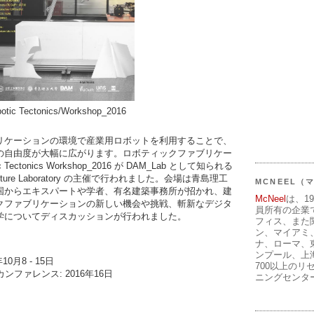
otic Tectonics/Workshop_2016
リケーションの環境で産業用ロボットを利用することで、
の自由度が大幅に広がります。ロボティックファブリケー
ectonics Workshop_2016 が DAM_Lab として知られる
 Manufacture Laboratory の主催で行われました。会場は青島理工
MCNEEL
国からエキスパートや学者、有名建築事務所が招かれ、建
McNeel
は、1
クファブリケーションの新しい機会や挑戦、斬新なデジタ
員所有の企業
学についてディスカッションが行われました。
フィス、また
ン、マイアミ
ナ、ローマ、
ンプール、上
0月8 - 15日
700以上のリ
ファレンス: 2016年16日
ニングセンタ