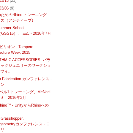
 03/13
(21)
 03/06
(9)
ためのRhino トレーニング -
ンス（アンティーブ）
Summer School
（GSS16）、IaaC - 2016年7月
日
ビリオン - Tampere
tecture Week 2015
THMIC ACCESSORIES: パラ
リックジュエリーのワークショ
 ウィ...
To Fabrication カンファレンス -
ドン
 レベル1 トレーニング、McNeel
 - 2016年3月
Rhino™ - UnityからRhinoへの
し
 Grasshopper、
tgeometryカンファレンス - ヨ
ボリ