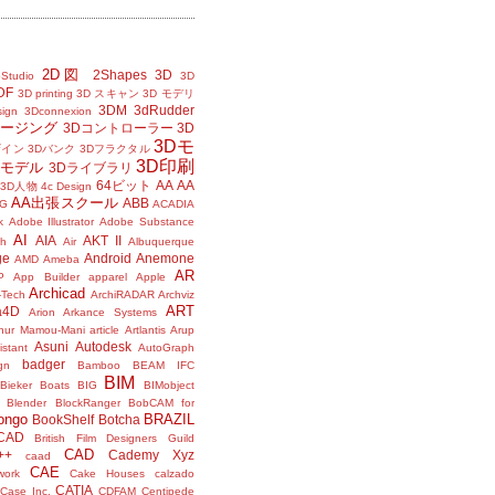
2D図
2Shapes
3D
Studio
3D
DF
3D printing
3D スキャン
3D モデリ
3DM
3dRudder
sign
3Dconnexion
メージング
3Dコントローラー
3D
3Dモ
ザイン
3Dバンク
3Dフラクタル
3D印刷
Dモデル
3Dライブラリ
64ビット
AA
AA
3D人物
4c Design
AA出張スクール
ABB
G
ACADIA
k
Adobe Illustrator
Adobe Substance
AI
AIA
AKT II
h
Air
Albuquerque
ge
Android
Anemone
AMD
Ameba
AR
P
App Builder
apparel
Apple
Archicad
-Tech
ArchiRADAR
Archviz
ART
a4D
Arion
Arkance Systems
thur Mamou-Mani
article
Artlantis
Arup
Asuni
Autodesk
istant
AutoGraph
badger
gn
Bamboo
BEAM IFC
BIM
Bieker Boats
BIG
BIMobject
Blender
BlockRanger
BobCAM for
ongo
BRAZIL
BookShelf
Botcha
sCAD
British Film Designers Guild
CAD
++
Cademy Xyz
caad
CAE
work
Cake Houses
calzado
CATIA
Case Inc.
CDFAM
Centipede