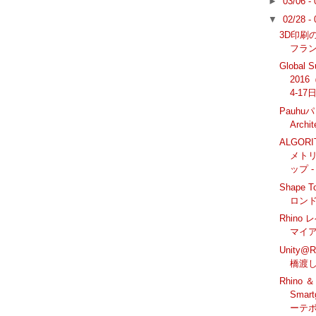
►
03/06 -
▼
02/28 -
3D印刷の
フラ
Global 
2016
4-17
Pauhuパ
Archi
ALGORI
メト
ップ -
Shape 
ロン
Rhino
マイアミ
Unity@
橋渡
Rhino ＆
Smar
ーテ