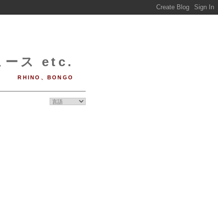
ース etc.
RHINO、BONGO