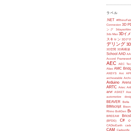
ラベル
.NET
#RhinoFab
3D P
Connexion
ング
3daysofde
3Dイ
3ds Max
スキャン
3Dデ
デリング
3
3D空間
3D再構築
School
AAD
AA
Accord Framewor
AEC
AEC Tec
AMC Brid
Alias
ANSYS
Ant
AP
archeatable
Archi
Arduino
Aren
ARTC
Artec
Ar
arvr
ASKET
Ass
automotive desi
BEAVER
Bella
BIMscript
Bison
B
Rhino
BoltGen
Bric
BREEAM
C#
c
(BFDG)
CADtoEarth
cad
CAM
Carbonfly