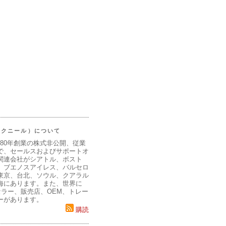
（マクニール）について
980年創業の株式非公開、従業
で、セールスおよびサポートオ
関連会社がシアトル、ボスト
、ブエノスアイレス、バルセロ
東京、台北、ソウル、クアラル
海にあります。また、世界に
セラー、販売店、OEM、トレー
ーがあります。
購読