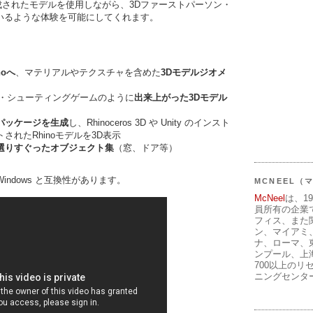
で作成されたモデルを使用しながら、3Dファーストパーソン・
いるような体験を可能にしてくれます。
noへ
、マテリアルやテクスチャを含めた
3Dモデルジオメ
ン・シューティングゲームのように
出来上がった3Dモデル
パッケージを生成
し、Rhinoceros 3D や Unity のインスト
されたRhinoモデルを3D表示
選りすぐったオブジェクト集
（窓、ドア等）
for Windows と互換性があります。
MCNEEL
McNeel
は、1
員所有の企業
フィス、また
ン、マイアミ
ナ、ローマ、
ンプール、上
700以上のリ
ニングセンタ