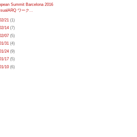
opean Summit Barcelona 2016
sualARQ ワーク...
 02/21
(1)
 02/14
(7)
 02/07
(5)
 01/31
(4)
 01/24
(9)
 01/17
(5)
 01/10
(6)