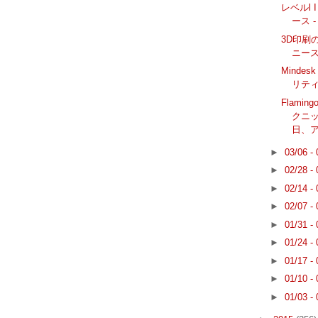
レベルl I
ース -
3D印刷
ニー
Mindes
リテ
Flami
クニッ
日、
►
03/06 -
►
02/28 -
►
02/14 -
►
02/07 -
►
01/31 -
►
01/24 -
►
01/17 -
►
01/10 -
►
01/03 -