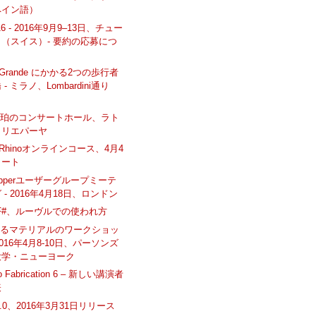
ペイン語）
16 - 2016年9月9–13日、チュー
（スイス）- 要約の応募につ
io Grande にかかる2つの歩行者
- ミラノ、Lombardini通り
琥珀のコンサートホール、ラト
、リエパーヤ
 Rhinoオンラインコース、4月4
タート
hopperユーザーグループミーテ
 - 2016年4月18日、ロンドン
oとF#、ルーヴルでの使われ方
えるマテリアルのワークショッ
 2016年4月8-10日、パーソンズ
大学・ニューヨーク
o Fabrication 6 – 新しい講演者
表
o 2.0、2016年3月31日リリース