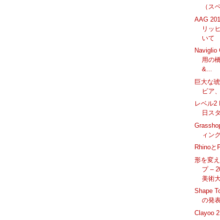
（ス
AAG 20
リッヒ
いて
Navigl
用の橋 
&...
巨大な
ビア
レベル2
日ス
Grass
ィング
Rhin
形を変
プ –
美術
Shape T
の発
Clayo