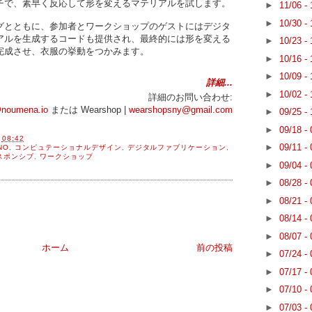
チで、素早く反応して形を変えるマテリアルを試します。
►
11/06 -
►
10/30 -
グとともに、参加者とワークショップのゲストにはデジタ
アルを生成するコードも提供され、最終的には形を変える
►
10/23 -
完成させ、衣服の挙動をつかみます。
►
10/16 -
►
10/09 -
詳細...
►
10/02 -
詳細のお問い合わせ:
@noumena.io
または Wearshop |
wearshopsny@gmail.com
►
09/25 -
►
09/18 -
間
08:42
►
09/11 -
NO
,
コンピュテーショナルデザイン
,
デジタルファブリケーション
,
スポンシブ
,
ワークショップ
►
09/04 -
►
08/28 -
►
08/21 -
►
08/14 -
►
08/07 -
ホーム
前の投稿
►
07/24 -
►
07/17 -
►
07/10 -
►
07/03 -