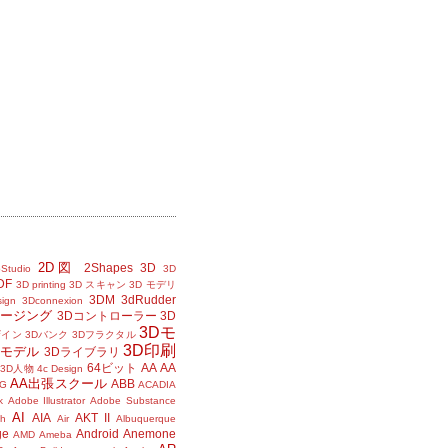
2D図
2Shapes
3D
Studio
3D
DF
3D printing
3D スキャン
3D モデリ
3DM
3dRudder
sign
3Dconnexion
メージング
3Dコントローラー
3D
3Dモ
ザイン
3Dバンク
3Dフラクタル
3D印刷
Dモデル
3Dライブラリ
64ビット
AA
AA
3D人物
4c Design
AA出張スクール
ABB
G
ACADIA
k
Adobe Illustrator
Adobe Substance
AI
AIA
AKT II
h
Air
Albuquerque
ge
Android
Anemone
AMD
Ameba