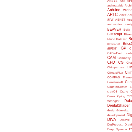
ANSYS
Ant
AP
archeatable
Archi
Arduino
Aren
ARTC
Artec
Ar
arvr
ASKET
Ass
automotive desi
BEAVER
Bella
BIMscript
Bison
B
Rhino
BoltGen
Bric
BREEAM
C#
c
(BFDG)
CADtoEarth
cad
CAM
Carbonfly
CFD
CG
Cha
Ci
Chimpanzee
Clim
ClimateFlux
COMPAS Framew
Con
Construsoft
CounterSketch S
craftOS
Crane
Curve Piping
CY
Data
Wrangler
DentalShaper
design&develop
Dig
development
DIVA
DixieVR
DotProduct
Draft
Drop
Dynamo
E