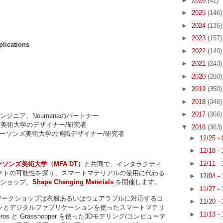
►
2026
(42)
►
2025
(146)
►
2024
(135)
►
2023
(157)
plications
►
2022
(140)
►
2021
(243)
►
2020
(280)
►
2019
(350)
►
2018
(346)
►
2017
(366)
エンジニア、Noumenaのパートナー
ズ美術大学のデザイナー/研究者
▼
2016
(363)
 パーソンズ美術大学の博識デザイナー/研究者
►
12/25 -
►
12/18 -
►
12/11 -
ーソンズ美術大学（MFA DT）
と共同で、インタラクティ
クトの可能性を探り、スマートマテリアルの使用に代わる
►
12/04 -
クショップ、
Shape Changing Materials
を開催します。
►
11/27 -
terials" ワークショップは衣服あるいはウェアラブルに対応するコ
►
11/20 -
ンとデジタルファブリケーションを使ったスマートマテリ
►
11/13 -
os と Grasshopper を使った3Dモデリング/コンピューテ