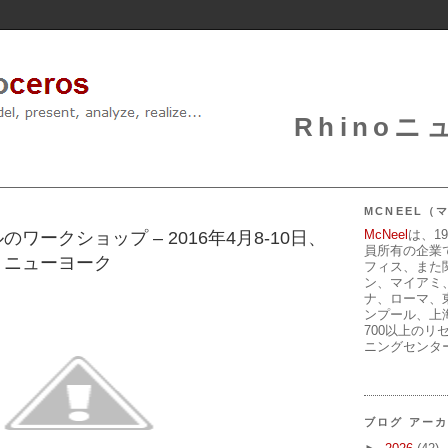
Rhinoニュ
MCNEEL
McNeel
は、1
ワークショップ – 2016年4月8-10日、
員所有の企業
・ニューヨーク
フィス、また
ン、マイアミ
ナ、ローマ、
ンプール、上
700以上のリ
ニングセンタ
ブログ アー