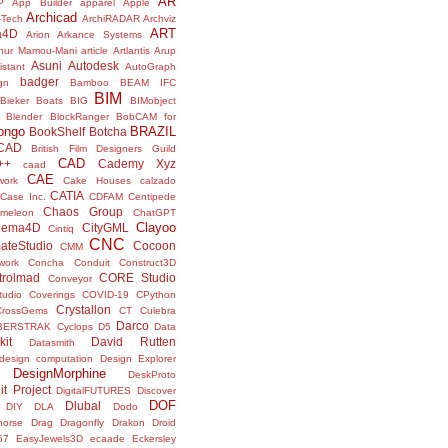
AR
P
App Builder
apparel
Apple
Archicad
-Tech
ArchiRADAR
Archviz
ART
a4D
Arion
Arkance Systems
thur Mamou-Mani
article
Artlantis
Arup
Asuni
Autodesk
istant
AutoGraph
badger
gn
Bamboo
BEAM IFC
BIM
Bieker Boats
BIG
BIMobject
Blender
BlockRanger
BobCAM for
ongo
BRAZIL
BookShelf
Botcha
sCAD
British Film Designers Guild
CAD
++
Cademy Xyz
caad
CAE
work
Cake Houses
calzado
CATIA
Case Inc.
CDFAM
Centipede
Chaos Group
meleon
ChatGPT
Clayoo
nema4D
CityGML
Cintiq
CNC
ateStudio
Cocoon
CMM
ork
Concha
Conduit
Construct3D
trolmad
CORE Studio
Conveyor
tudio
Coverings
COVID-19
CPython
Crystallon
CrossGems
CT
Culebra
Darco
BERSTRAK
Cyclops
D5
Data
kit
David Rutten
Datasmith
design computation
Design Explorer
DesignMorphine
DeskProto
it Project
DigitalFUTURES
Discover
DOF
Dlubal
DIY
DLA
Dodo
horse
Drag
Dragonfly
Drakon
Droid
57
EasyJewels3D
ecaade
Eckersley