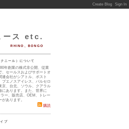
ース etc.
RHINO、BONGO
（マクニール）について
980年創業の株式非公開、従業
で、セールスおよびサポートオ
関連会社がシアトル、ボスト
、ブエノスアイレス、バルセロ
東京、台北、ソウル、クアラル
海にあります。また、世界に
セラー、販売店、OEM、トレー
ーがあります。
購読
カイブ