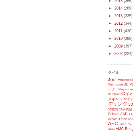
►
2015
(356)
►
2014
(289)
►
2013
(335)
►
2012
(344)
►
2011
(430)
►
2010
(399)
►
2009
(397)
►
2008
(224)
ラベル
.NET
#RhinoFab
3D P
Connexion
ング
3daysofde
3Dイ
3ds Max
スキャン
3Dデ
デリング
3
3D空間
3D再構築
School
AAD
AA
Accord Framewor
AEC
AEC Tec
AMC Brid
Alias