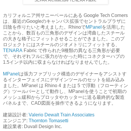
SEFAR Architecture TENERA Fabric
カリフォルニア州サニーベールにある Google Tech Corners
は、最近のGoogleのキャンパス拡張でセントラルプラザに
日陰を作りたいと考えました。Rhinoで
MPanel
を活用した
ことから、数百もの三角形のデザインは湾曲したスチール
の大きな格子にフィットさせることができました。このプ
ロジェクトにはスチールのジオメトリにフィットする、
TENARA
Fabric で作られた9種類の異なる三角形が必要
で、それぞれフルに張力がかかった時にコネクターハブの
1.5インチ以内に収まらなければなりませんでした。
MPanel
は張力ファブリック構造のデザイナーをアシストす
るインターフェイスにデザインツールのセットを組み込み
ました。MPanel は Rhino 4 または 5 で浮動（フローティン
グ）ツールバーとして動作し、MPanelを使うことで初期の
メッシュ緩和からプロッタやカッターに送る最終的な製造
パネルまで、CAD図面を操作できるようになります。
建築設計者:
Valerio Dewalt Train Associates
エンジニア:
Thornton Tomasetti
建設業者: Duvall Design Inc.