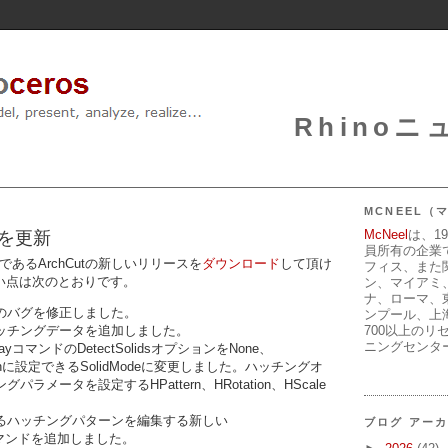
Rhinoニュ
MCNEEL
McNeel
は、1
4.0を更新
員所有の企業
インであるArchCutの新しいリリースを
ダウンロード
して頂け
フィス、また
い点は次のとおりです。
ン、マイアミ
ナ、ローマ、
のバグを修正しました。
ンプール、上
ッチングデータを追加しました。
700以上のリ
ニングセンタ
eArrayコマンドのDetectSolidsオプションをNone、
atchに設定できるSolidModeに変更しました。ハッチングオ
ラメータを設定するHPattern、HRotation、HScale
。
るハッチングパターンを編集する新しい
ブログ アー
tchコマンドを追加しました。