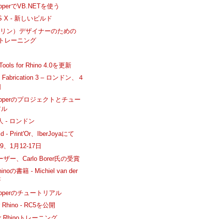
opperでVB.NETを使う
OS X - 新しいビルド
マリン）デザイナーのための
noトレーニング
gTools for Rhino 4.0を更新
o Fabrication 3 – ロンドン、４
日
hopperのプロジェクトとチュー
アル
求人 - ロンドン
ld - Print'Or、IberJoyaにて
09、1月12-17日
ユーザー、Carlo Borer氏の受賞
oの書籍 - Michiel van der
著
hopperのチュートリアル
for Rhino - RC5を公開
for Rhinoトレーニング