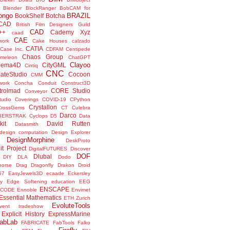
Blender
BlockRanger
BobCAM for
ongo
BRAZIL
BookShelf
Botcha
sCAD
British Film Designers Guild
CAD
++
Cademy Xyz
caad
CAE
work
Cake Houses
calzado
CATIA
Case Inc.
CDFAM
Centipede
Chaos Group
meleon
ChatGPT
Clayoo
nema4D
CityGML
Cintiq
CNC
ateStudio
Cocoon
CMM
ork
Concha
Conduit
Construct3D
trolmad
CORE Studio
Conveyor
tudio
Coverings
COVID-19
CPython
Crystallon
CrossGems
CT
Culebra
Darco
BERSTRAK
Cyclops
D5
Data
kit
David Rutten
Datasmith
design computation
Design Explorer
DesignMorphine
DeskProto
it Project
DigitalFUTURES
Discover
DOF
Dlubal
DIY
DLA
Dodo
horse
Drag
Dragonfly
Drakon
Droid
57
EasyJewels3D
ecaade
Eckersley
y
Edge Softening
education
EEG
ENSCAPE
NCODE
Ennoble
Envimet
Essential Mathematics
ETH Zurich
EvoluteTools
vent tradeshow
Explicit History
ExpressMarine
abLab
FABRICATE
FabTools
Falko