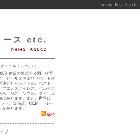
ース etc.
RHINO、BONGO
（マクニール）について
980年創業の株式非公開、従業
で、セールスおよびサポートオ
関連会社がシアトル、ボスト
、ブエノスアイレス、バルセロ
東京、台北、ソウル、クアラル
海にあります。また、世界に
セラー、販売店、OEM、トレー
ーがあります。
購読
カイブ