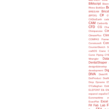
BIMscript
Bison
B
Rhino
BoltGen
Bric
BREEAM
C#
c
(BFDG)
CADtoEarth
cad
CAM
Carbonfly
CFD
CG
Cha
Ci
Chimpanzee
Clim
ClimateFlux
COMPAS Framew
Con
Construsoft
CounterSketch S
craftOS
Crane
Curve Piping
CY
Data
Wrangler
DentalShaper
design&develop
Dig
development
DIVA
DixieVR
DotProduct
Draft
Drop
Dynamo
E
O'Callaghan
Edd
ELEFONT
Elk
E
espanol
español
Euromaritime
e
Excel
ExactFlat
F
F#
Fab Lab