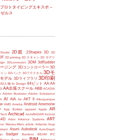
プロトタイピングエキスポ –
ンゼルス
2D図
2Shapes
3D
Studio
3D
DF
3D printing
3D スキャン
3D モデリ
3DM
3dRudder
sign
3Dconnexion
メージング
3Dコントローラー
3D
3Dモ
ザイン
3Dバンク
3Dフラクタル
3D印刷
Dモデル
3Dライブラリ
64ビット
AA
AA
3D人物
4c Design
AA出張スクール
ABB
G
ACADIA
k
Adobe Illustrator
Adobe Substance
AI
AIA
AKT II
h
Air
Albuquerque
ge
Android
Anemone
AMD
Ameba
AR
P
App Builder
apparel
Apple
Archicad
-Tech
ArchiRADAR
Archviz
ART
a4D
Arion
Arkance Systems
thur Mamou-Mani
article
Artlantis
Arup
Asuni
Autodesk
istant
AutoGraph
badger
gn
Bamboo
BEAM IFC
BIM
Bieker Boats
BIG
BIMobject