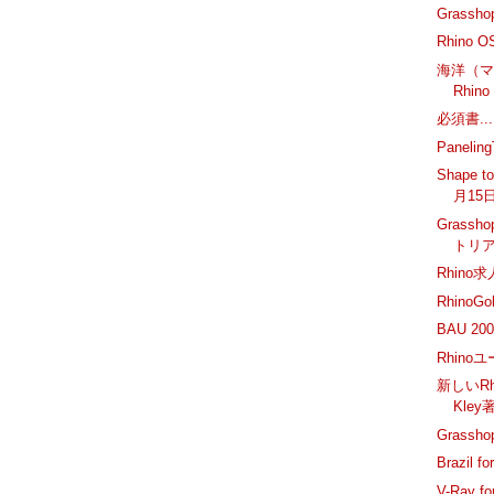
Grassh
Rhino 
海洋（
Rhi
必須書...
Panelin
Shape t
月15
Grass
トリ
Rhino
RhinoGo
BAU 20
Rhino
新しいRhin
Kley
Grass
Brazil 
V-Ray 