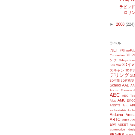
ラピッド
ロサ
►
2008
(224)
ラベル
.NET
#RhinoFab
3D P
Connexion
ング
3daysofde
3Dイ
3ds Max
スキャン
3Dデ
デリング
3
3D空間
3D再構築
School
AAD
AA
Accord Framewor
AEC
AEC Tec
AMC Brid
Alias
ANSYS
Ant
AP
archeatable
Archi
Arduino
Aren
ARTC
Artec
Ar
arvr
ASKET
Ass
automotive desi
BEAVER
Bella