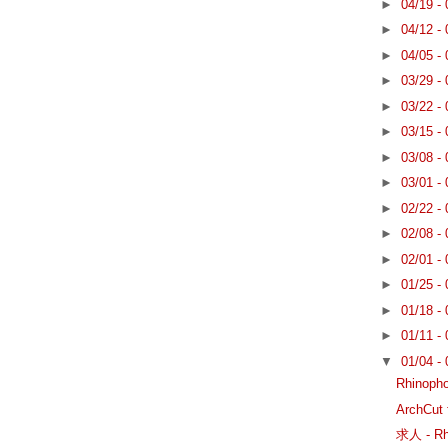
►
04/19 -
►
04/12 -
►
04/05 -
►
03/29 -
►
03/22 -
►
03/15 -
►
03/08 -
►
03/01 -
►
02/22 -
►
02/08 -
►
02/01 -
►
01/25 -
►
01/18 -
►
01/11 -
▼
01/04 -
Rhinop
ArchCut
求人 - 