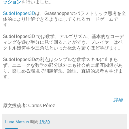
ッション
を行いました。
SudoHopper3D
は、Grasshopperのパラメトリック思考を全
体的により理解できるようにしてくれるカードゲームで
す。
SudoHopper3D では数学、アルゴリズム、基本的なコーデ
ィングを遊び半分に見て回ることができ、
プレイヤーはベ
クトル幾何学や三角法といった概念を驚くほど学びます。
SudoHopper3Dの利点はシンプルな数学スキルに止まら
ず、
ユニークな数学の部分以外にも社会的に相互関係があ
り、楽しめる環境で問題解決、論理、直線的思考も学びま
す。
詳細...
原文投稿者: Carlos Pérez
Luna Matsuo
時間
18:30