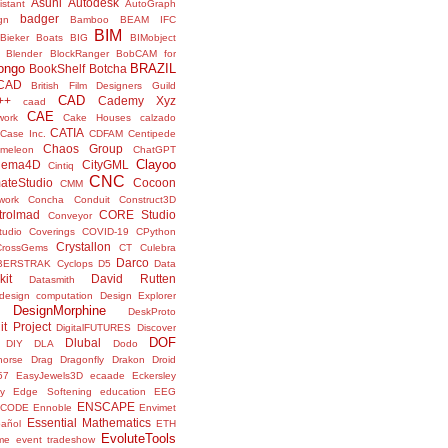
Asuni
Autodesk
istant
AutoGraph
badger
gn
Bamboo
BEAM IFC
BIM
Bieker Boats
BIG
BIMobject
Blender
BlockRanger
BobCAM for
ongo
BRAZIL
BookShelf
Botcha
sCAD
British Film Designers Guild
CAD
++
Cademy Xyz
caad
CAE
work
Cake Houses
calzado
CATIA
Case Inc.
CDFAM
Centipede
Chaos Group
meleon
ChatGPT
Clayoo
nema4D
CityGML
Cintiq
CNC
ateStudio
Cocoon
CMM
ork
Concha
Conduit
Construct3D
trolmad
CORE Studio
Conveyor
tudio
Coverings
COVID-19
CPython
Crystallon
CrossGems
CT
Culebra
Darco
BERSTRAK
Cyclops
D5
Data
kit
David Rutten
Datasmith
design computation
Design Explorer
DesignMorphine
DeskProto
it Project
DigitalFUTURES
Discover
DOF
Dlubal
DIY
DLA
Dodo
horse
Drag
Dragonfly
Drakon
Droid
57
EasyJewels3D
ecaade
Eckersley
y
Edge Softening
education
EEG
ENSCAPE
NCODE
Ennoble
Envimet
Essential Mathematics
pañol
ETH
EvoluteTools
me
event tradeshow