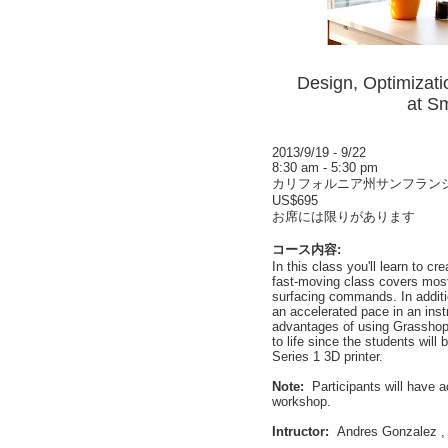
Design, Optimizati
at S
2013/9/19 - 9/22
8:30 am - 5:30 pm
カリフォルニア州サンフラン
US$695
お席には限りがあります
コース内容:
In this class you'll learn to 
fast-moving class covers most
surfacing commands. In additi
an accelerated pace in an inst
advantages of using Grasshop
to life since the students will
Series 1 3D printer.
Note:
Participants will have 
workshop.
Intructor:
Andres Gonzalez 