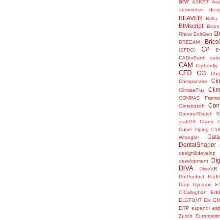
arvr
ASKET
Ass
automotive desi
BEAVER
Bella
BIMscript
Bison
B
Rhino
BoltGen
Bric
BREEAM
C#
c
(BFDG)
CADtoEarth
cad
CAM
Carbonfly
CFD
CG
Cha
Ci
Chimpanzee
Clim
ClimateFlux
COMPAS Framew
Con
Construsoft
CounterSketch S
craftOS
Crane
Curve Piping
CY
Data
Wrangler
DentalShaper
design&develop
Dig
development
DIVA
DixieVR
DotProduct
Draft
Drop
Dynamo
E
O'Callaghan
Edd
ELEFONT
Elk
E
ERP
espanol
es
Zurich
Euromariti