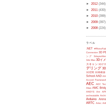
►
2012
(344)
►
2011
(430)
►
2010
(399)
►
2009
(397)
►
2008
(224)
ラベル
.NET
#RhinoFab
3D P
Connexion
ング
3daysofde
3Dイ
3ds Max
スキャン
3Dデ
デリング
3
3D空間
3D再構築
School
AAD
AA
Accord Framewor
AEC
AEC Tec
AMC Brid
Alias
ANSYS
Ant
AP
archeatable
Archi
Arduino
Aren
ARTC
Artec
Ar