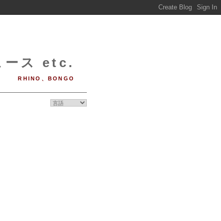
ース etc.
RHINO、BONGO