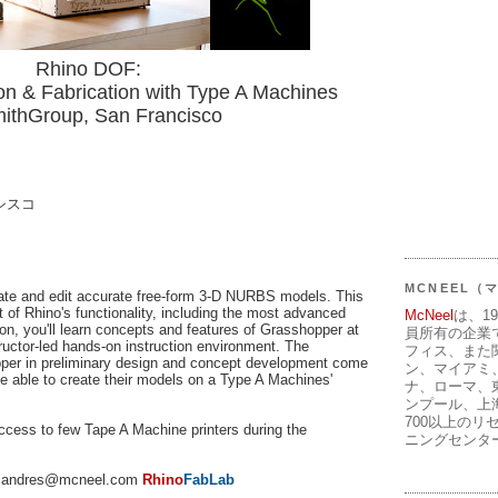
Rhino DOF:
on & Fabrication with Type A Machines
mithGroup, San Francisco
シスコ
MCNEEL
create and edit accurate free-form 3-D NURBS models. This
 of Rhino's functionality, including the most advanced
McNeel
は、1
on, you'll learn concepts and features of Grasshopper at
員所有の企業
ructor-led hands-on instruction environment. The
フィス、また
per in preliminary design and concept development come
ン、マイアミ
 be able to create their models on a Type A Machines'
ナ、ローマ、
ンプール、上
700以上のリ
access to few Tape A Machine printers during the
ニングセンタ
, andres@mcneel.com
Rhino
FabLab