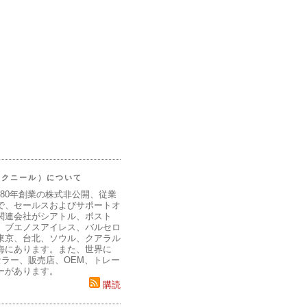
（マクニール）について
980年創業の株式非公開、従業
で、セールスおよびサポートオ
関連会社がシアトル、ボスト
、ブエノスアイレス、バルセロ
東京、台北、ソウル、クアラル
海にあります。また、世界に
セラー、販売店、OEM、トレー
ーがあります。
購読