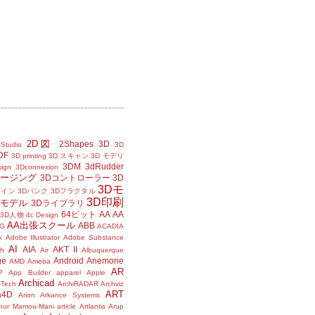
2D図
2Shapes
3D
Studio
3D
DF
3D printing
3D スキャン
3D モデリ
3DM
3dRudder
sign
3Dconnexion
メージング
3Dコントローラー
3D
3Dモ
ザイン
3Dバンク
3Dフラクタル
3D印刷
Dモデル
3Dライブラリ
64ビット
AA
AA
3D人物
4c Design
AA出張スクール
ABB
G
ACADIA
k
Adobe Illustrator
Adobe Substance
AI
AIA
AKT II
h
Air
Albuquerque
ge
Android
Anemone
AMD
Ameba
AR
P
App Builder
apparel
Apple
Archicad
-Tech
ArchiRADAR
Archviz
ART
a4D
Arion
Arkance Systems
thur Mamou-Mani
article
Artlantis
Arup