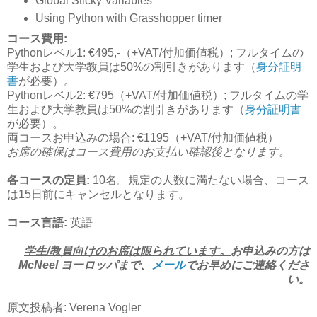
Global Sticky Variables
Using Python with Grasshopper timer
コース費用:
Pythonレベル1: €495,-（+VAT/付加価値税）; フルタイムの
学生および大学教員は50%の割引きがあります（
身分証明
書
が必要）。
Pythonレベル2: €795（+VAT/付加価値税）; フルタイムの学
生および大学教員は50%の割引きがあります（
身分証明書
が必要）。
両コースお申込みの場合: €1195（+VAT/付加価値税）
お席の確保はコース費用のお支払い確認後となります。
各コースの定員:
10名。規定の人数に満たない場合、コース
は15日前にキャンセルとなります。
コース言語:
英語
学生/教員向けのお席は限られています。
お申込みの方は
McNeel ヨーロッパまで、
メール
でお早めにご連絡くださ
い。
原文投稿者: Verena Vogler