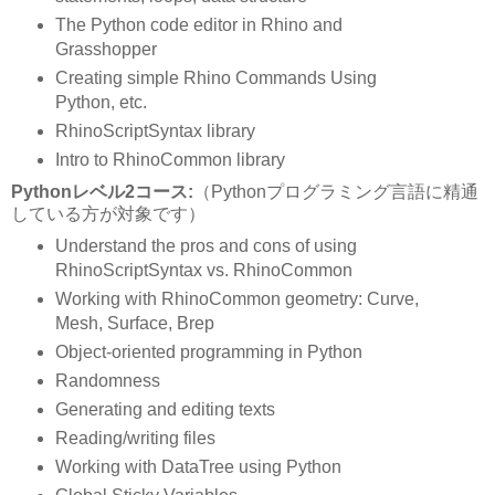
The Python code editor in Rhino and
Grasshopper
Creating simple Rhino Commands Using
Python, etc.
RhinoScriptSyntax library
Intro to RhinoCommon library
Pythonレベル2コース:
（Pythonプログラミング言語に精通
している方が対象です）
Understand the pros and cons of using
RhinoScriptSyntax vs. RhinoCommon
Working with RhinoCommon geometry: Curve,
Mesh, Surface, Brep
Object-oriented programming in Python
Randomness
Generating and editing texts
Reading/writing files
Working with DataTree using Python