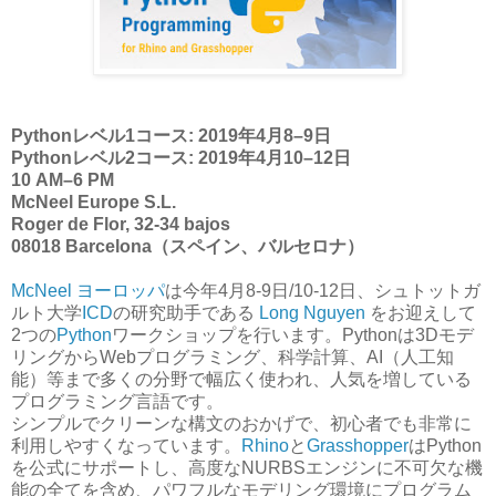
Pythonレベル1コース: 2019年4月8–9日
Pythonレベル2コース: 2019年4月10–12日
10 AM–6 PM
McNeel Europe S.L.
Roger de Flor, 32-34 bajos
08018 Barcelona（スペイン、バルセロナ）
McNeel ヨーロッパ
は今年4月8-9日/10-12日、シュトットガ
ルト大学
ICD
の研究助手である
Long Nguyen
をお迎えして
2つの
Python
ワークショップを行います。Pythonは3Dモデ
リングからWebプログラミング、科学計算、AI（人工知
能）等まで多くの分野で幅広く使われ、人気を増している
プログラミング言語です。
シンプルでクリーンな構文のおかげで、初心者でも非常に
利用しやすくなっています。
Rhino
と
Grasshopper
はPython
を公式にサポートし、高度なNURBSエンジンに不可欠な機
能の全てを含め、パワフルなモデリング環境にプログラム